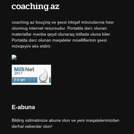
coaching.az kouçinq və şəxsi inkişaf mövzularına həsr
olunmuş internet resursudur. Portalda dərc olunan
materiallar mənbə qeyd olunaraq istifadə oluna bilər.
Portalda dərc olunan məqalələr müəlliflərinin şəxsi
mövqeyini əks etdirir.
E-abunə
Bildiriş xidmətimizə abunə olun və yeni məqalələrimizdən
dərhal xəbərdar olun!