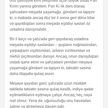
onu şəxsiyyət kimi yetişməsi üçün böyük ustad Pan
Kinin yanına göndərir. Pan Ki ilk dərs olaraq
şahzadəni meşədə yaşamağa göndərir və tapşırır
ki, o məbədə ancaq düz bir il sonra geri dönə bilər
və qayıtdıqdan sonra meşədə eşitdiyi səsləri öz
ustadına danışmalıdır.
Bir il keçir və şahzadə geri qayıdaraq ustadına
meşədə eşitdiyi səslərdən – quşların nəğməsindən,
Alfred Adler və
Həyatın 
onun fərdi
nədir?
yarpaqların xışıltısından, arıların vızıltısından və
psixologiya
mehin pıçıltısından danışır. Ancaq, onun danışdıqları
anlayışı
ustadı qane etmir və şahzadəni yenidən meşəyə
Konstrukt
yaşamağa göndərir və tapşırır ki, təbiətin səsinə
“Ulduzlu gecə”
üçün 6 fa
daha diqqətlə qulaq assın.
necə yarandı?
üsul
Meşəyə qayıdan gənc şahzadə uzun müddət
Avraam L
Özünüdərketmə
məktubu
təklikdə təbiətin səsinə qulaq kəsilb, indiyə qədər
nədir və necə
eşitmədiklərini eşitməyə çalışır. Ancaq, heç nəyə
formalaşdırılır?
nail olmur. Yenə də, uğursuzluğu onu həvəsdən
salmır və dinləməyə davam edir.