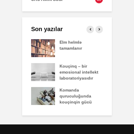
Son yazılar
effekti
Elm helmlə
S
tamamlanır
z
nun yazdığı
Kouçinq – bir
İ
emosional intellekt
laboratoriyasıdır
q zəiflik deyil,
Komanda
İ
lükdür
quruculuğunda
ü
kouçinqin gücü