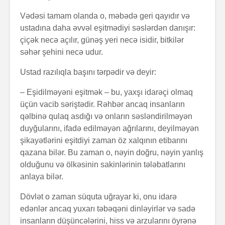
Vədəsi tamam olanda o, məbədə geri qayıdır və
ustadına daha əvvəl eşitmədiyi səslərdən danışır:
çiçək necə açılır, günəş yeri necə isidir, bitkilər
səhər şehini necə udur.
Ustad razılıqla başını tərpədir və deyir:
– Eşidilməyəni eşitmək – bu, yaxşı idarəçi olmaq
üçün vacib səriştədir. Rəhbər ancaq insanların
qəlbinə qulaq asdığı və onların səsləndirilməyən
duyğularını, ifadə edilməyən ağrılarını, deyilməyən
şikayətlərini eşitdiyi zaman öz xalqının etibarını
qazana bilər. Bu zaman o, nəyin doğru, nəyin yanlış
olduğunu və ölkəsinin sakinlərinin tələbatlarını
anlaya bilər.
Dövlət o zaman süquta uğrayar ki, onu idarə
edənlər ancaq yuxarı təbəqəni dinləyirlər və sadə
insanların düşüncələrini, hiss və arzularını öyrənə