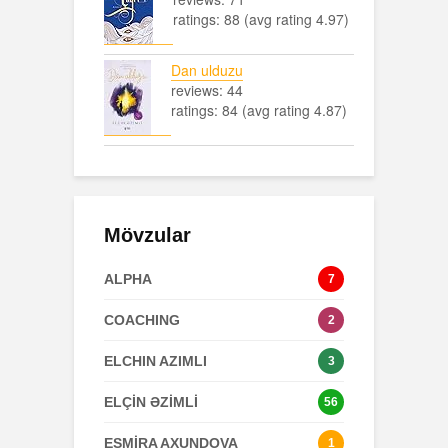
ratings: 88 (avg rating 4.97)
Dan ulduzu
reviews: 44
ratings: 84 (avg rating 4.87)
Mövzular
ALPHA
7
COACHING
2
ELCHIN AZIMLI
3
ELÇİN ƏZİMLİ
56
ESMİRA AXUNDOVA
1