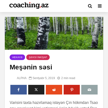
HEKAYƏ
ŞƏXSİ İNKİŞAF
Meşənin səsi
ALPHA
Sentyabr 5, 2019
2 min read
Varisini taxta hazırlamaq istəyən Çin hökmdarı Tsao