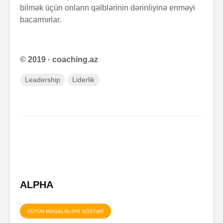
bilmək üçün onların qəlblərinin dərinliyinə enməyi
bacarmırlar.
© 2019 · coaching.az
Leadership
Liderlik
ALPHA
BÜTÜN MƏQALƏLƏRİ GÖSTƏR