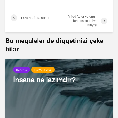
Alfred Adler və onun
EQ sizi uğura aparır
fərdi psixologiya
anlayışı
Bu məqalələr də diqqətinizi çəkə
bilər
HEKAYƏ
HƏYAT TƏRZİ
İnsana nə lazımdır?