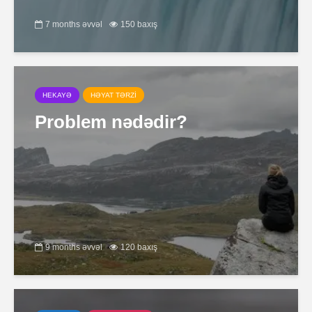
7 months əvvəl
150 baxış
HEKAYƏ
HƏYAT TƏRZİ
Problem nədədir?
9 months əvvəl
120 baxış