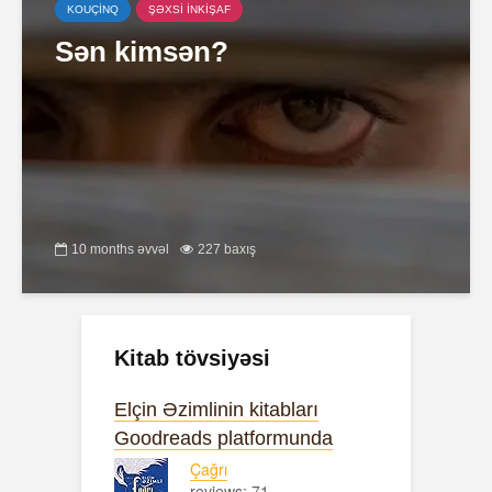
KOUÇİNQ
ŞƏXSİ İNKİŞAF
Sən kimsən?
10 months əvvəl
227 baxış
Kitab tövsiyəsi
Elçin Əzimlinin kitabları
Goodreads platformunda
Çağrı
reviews: 71