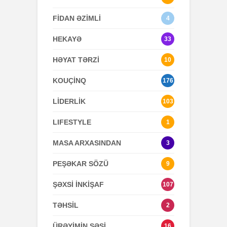
FİDAN ƏZİMLİ
4
HEKAYƏ
33
HƏYAT TƏRZİ
10
KOUÇİNQ
176
LİDERLİK
103
LIFESTYLE
1
MASA ARXASINDAN
3
PEŞƏKAR SÖZÜ
9
ŞƏXSİ İNKİŞAF
107
TƏHSİL
2
ÜRƏYİMİN SƏSİ
16