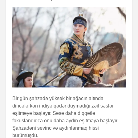
Zalım padşahla
Elm helm
düzdanışan
tamamlan
qocanın hekayəti
Problem nədədir?
“Olmaz”la
böyüyənl
Zaman keçir,
Açılmamı
yoxsa biz?
məktubun 
Bir gün şahzadə yüksək bir ağacın altında
dincələrkən indiyə qədər duymadığı zəif səslər
eşitməyə başlayır. Səsə daha diqqətlə
fokuslandıqca onu daha aydın eşitməyə başlayır.
Şahzadəni sevinc və aydınlanmaq hissi
bürümüşdü.