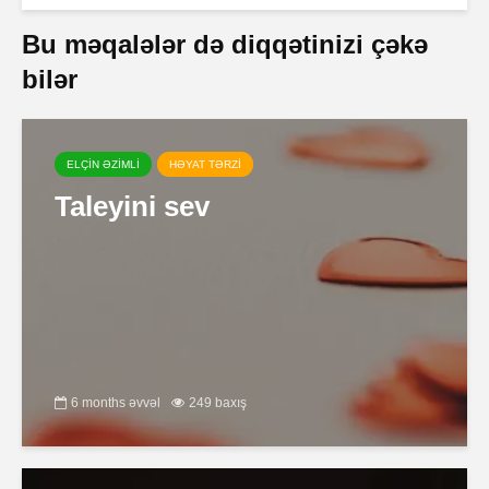
Bu məqalələr də diqqətinizi çəkə
bilər
ELÇİN ƏZİMLİ
HƏYAT TƏRZİ
Taleyini sev
6 months əvvəl
249 baxış