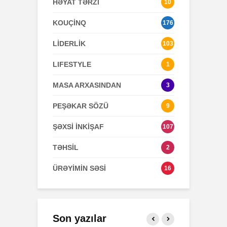
HƏYAT TƏRZİ
10
KOUÇİNQ
176
LİDERLİK
103
LIFESTYLE
1
MASA ARXASINDAN
3
PEŞƏKAR SÖZÜ
9
ŞƏXSİ İNKİŞAF
107
TƏHSİL
2
ÜRƏYİMİN SƏSİ
16
Son yazılar