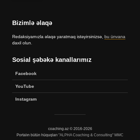
Bizimlə əlaqə
Redaksiyamızla əlaqə yaratmaq istəyirsinizsə,
bu ünvana
daxil olun.
Sosial şəbəkə kanallarımız
Facebook
YouTube
Instagram
coaching.az © 2016-2026
Portalın bütün hüquqları
"ALPHA Coaching & Consulting" MMC