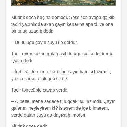
Müdrik qoca heç nə demədi. Səssizcə ayağa qalxıb
taciri yaxınlıqda axan çayın kənarına apardı və ona
bir tuluq uzadıb dedi:
– Bu tuluğu çayın suyu ilə doldur.
Tacir onun sözün qulaq asıb tuluğu su ilə doldurdu.
Qoca dedi:
– İndi isə de mənə, sənə bu çayın hamısı lazımdır,
yoxsa sadəcə tuluqdakı su?
Tacir təəccüblə cavab verdi:
– Əlbəttə, mənə sadəcə tuluqdakı su lazımdır. Çayın
qalanını neyləyirəm ki? İstəsəm də içə bilmərəm,
yerdə qalan suyu da daşıya bilmərəm.
Müdrik qoca dedi: