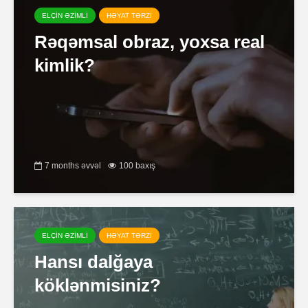
ELÇİN ƏZİMLİ
HƏYAT TƏRZİ
Rəqəmsal obraz, yoxsa real
kimlik?
7 months əvvəl
100 baxış
ELÇİN ƏZİMLİ
HƏYAT TƏRZİ
Hansı dalğaya
köklənmisiniz?