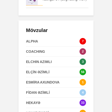
Mövzular
ALPHA
7
COACHING
2
ELCHIN AZIMLI
3
ELÇİN ƏZİMLİ
56
ESMİRA AXUNDOVA
1
FİDAN ƏZİMLİ
4
HEKAYƏ
33