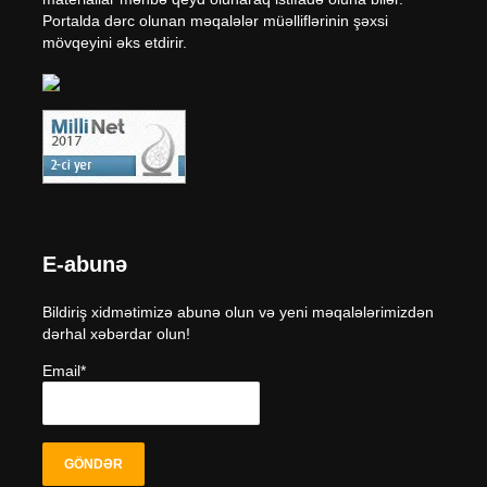
Portalda dərc olunan məqalələr müəlliflərinin şəxsi
mövqeyini əks etdirir.
E-abunə
Bildiriş xidmətimizə abunə olun və yeni məqalələrimizdən
dərhal xəbərdar olun!
Email*