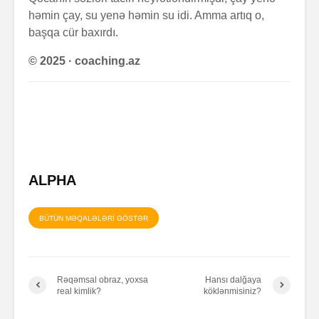
həmin çay, su yenə həmin su idi. Amma artıq o,
başqa cür baxırdı.
© 2025 · coaching.az
ALPHA
BÜTÜN MƏQALƏLƏRİ GÖSTƏR
Rəqəmsal obraz, yoxsa
Hansı dalğaya
real kimlik?
köklənmisiniz?