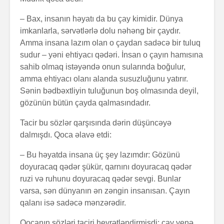
– Bax, insanın həyatı da bu çay kimidir. Dünya
imkanlarla, sərvətlərlə dolu nəhəng bir çaydır.
Amma insana lazım olan o çaydan sadəcə bir tuluq
sudur – yəni ehtiyacı qədəri. İnsan o çayın hamısına
sahib olmaq istəyəndə onun sularında boğulur,
amma ehtiyacı olanı alanda susuzluğunu yatırır.
Sənin bədbəxtliyin tuluğunun boş olmasında deyil,
gözünün bütün çayda qalmasındadır.
Tacir bu sözlər qarşısında dərin düşüncəyə
dalmışdı. Qoca əlavə etdi:
– Bu həyatda insana üç şey lazımdır: Gözünü
doyuracaq qədər şükür, qarnını doyuracaq qədər
ruzi və ruhunu doyuracaq qədər sevgi. Bunlar
varsa, sən dünyanın ən zəngin insanısan. Çayın
qalanı isə sadəcə mənzərədir.
Qocanın sözləri taciri heyrətləndirmişdi; çay yenə