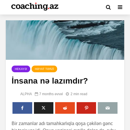
HEKAYƏ
HƏYAT TƏRZİ
İnsana nə lazımdır?
ALPHA
7 months əvvəl
2 min read
Bir zamanlar adı tamahkarlıqla qoşa çəkilən gənc