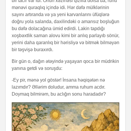
bir tacir var idi. Onun xəzinəsi qızılla dolsa da, ruhu
mənəvi quraqlıq içində idi. Hər dəfə mülklərinin
sayını artıranda və ya yeni karvanlarını üfüqlərə
doğru yola salanda, daxilindəki o amansız boşluğun
bu dəfə dolacağına ümid edirdi. Lakin tapdığı
xoşbəxtlik saman alovu kimi bir anlıq parlayıb sönür,
yerini daha qaranlıq bir hərisliyə və bitmək bilməyən
bir təşvişə buraxırdı.
Alfred Adler və
Həyatın 
onun fərdi
nədir?
Bir gün o, dağın ətəyində yaşayan qoca bir müdrikin
psixologiya
yanına getdi və soruşdu:
anlayışı
Konstrukt
-Ey pir, mənə yol göstər! İnsana həqiqətən nə
“Ulduzlu gecə”
üçün 6 fa
lazımdır? Əllərim doludur, amma ruhum acdır.
necə yarandı?
üsul
Doymaq bilmirəm, bu aclığın sonu haradadır?
Avraam L
Özünüdərketmə
məktubu
nədir və necə
formalaşdırılır?