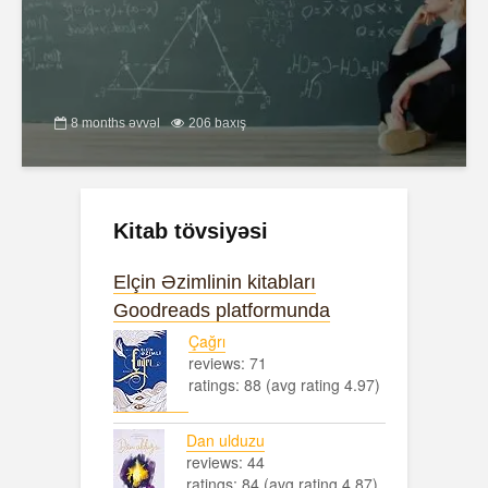
8 months əvvəl
206 baxış
Kitab tövsiyəsi
Elçin Əzimlinin kitabları
Goodreads platformunda
Çağrı
reviews: 71
ratings: 88 (avg rating 4.97)
Dan ulduzu
reviews: 44
ratings: 84 (avg rating 4.87)