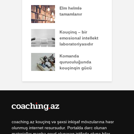
effekti
Elm helmlə
S
tamamlanır
z
nun yazdığı
Kouçinq – bir
İ
emosional intellekt
laboratoriyasıdır
q zəiflik deyil,
Komanda
İ
lükdür
quruculuğunda
ü
kouçinqin gücü
coaching.az kouçinq və şəxsi inkişaf mövzularına həsr
olunmuş internet resursudur. Portalda dərc olunan
materiallar mənbə qeyd olunaraq istifadə oluna bilər.