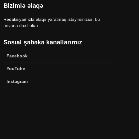
Bizimlə əlaqə
Zaman keçir,
Açılmamış
Redaksiyamızla əlaqə yaratmaq istəyirsinizsə,
bu
yoxsa biz?
məktubun sir
ünvana
daxil olun.
Sosial şəbəkə kanallarımız
Facebook
YouTube
Instagram