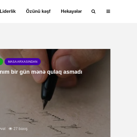
Liderlik
Özünü kəşf
Hekayələr
MASA ARXASINDAN
ım bir gün mənə qulaq asmadı
Alfred Adler və
Həyatın mən
vvəl
27 baxış
onun fərdi
nədir?