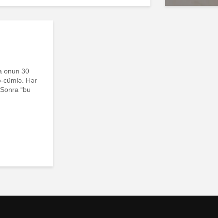
da onun 30
ə-cümlə. Hər
 Sonra “bu