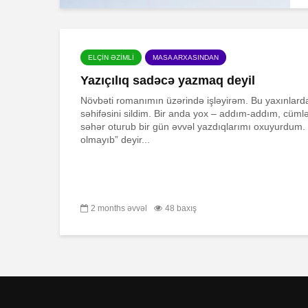
ELÇİN ƏZİMLİ
MASA ARXASINDAN
Yazıçılıq sadəcə yazmaq deyil
Növbəti romanımın üzərində işləyirəm. Bu yaxınlar
səhifəsini sildim. Bir anda yox – addım-addım, cüml
səhər oturub bir gün əvvəl yazdıqlarımı oxuyurdum.
olmayıb” deyir...
2 months əvvəl
48 baxış