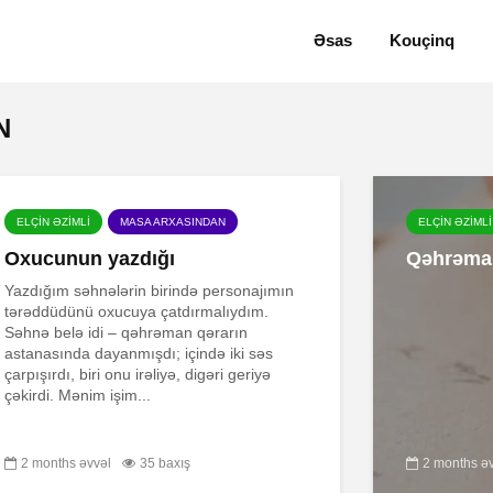
Əsas
Kouçinq
N
ELÇİN ƏZİMLİ
MASA ARXASINDAN
ELÇİN ƏZİMLİ
Oxucunun yazdığı
Qəhrəman
Yazdığım səhnələrin birində personajımın
tərəddüdünü oxucuya çatdırmalıydım.
Səhnə belə idi – qəhrəman qərarın
astanasında dayanmışdı; içində iki səs
çarpışırdı, biri onu irəliyə, digəri geriyə
çəkirdi. Mənim işim...
2 months əvvəl
35 baxış
2 months ə