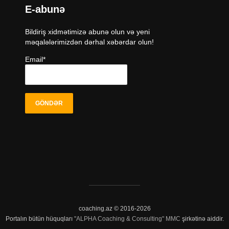
E-abunə
Bildiriş xidmətimizə abunə olun və yeni
məqalələrimizdən dərhal xəbərdar olun!
Email*
coaching.az © 2016-2026
Portalın bütün hüquqları
"ALPHA Coaching & Consulting" MMC
şirkətinə aiddir.