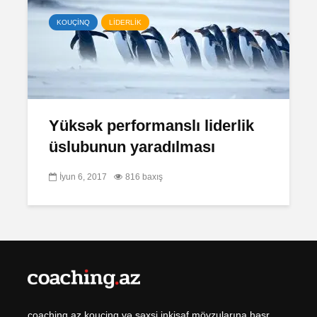
KOUÇİNQ
LİDERLİK
Yüksək performanslı liderlik
üslubunun yaradılması
İyun 6, 2017
816 baxış
coaching.az kouçinq və şəxsi inkişaf mövzularına həsr