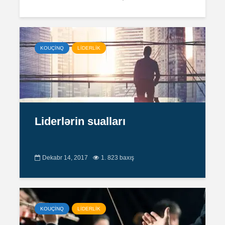
KOUÇİNQ
LİDERLİK
Liderlərin sualları
Dekabr 14, 2017
1. 823 baxış
KOUÇİNQ
LİDERLİK