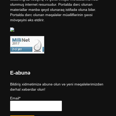
olunmuş internet resursudur. Portalda dərc olunan
materiallar mənbə qeyd olunaraq istifadə oluna bilər.
Portalda dərc olunan məqalələr müəlliflərinin şəxsi
mövqeyini əks etdirir.
E-abunə
Bildiriş xidmətimizə abunə olun və yeni məqalələrimizdən
dərhal xəbərdar olun!
Email*