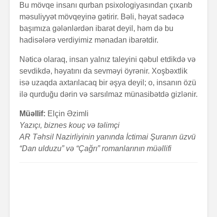
Bu mövqe insanı qurban psixologiyasından çıxarıb
məsuliyyət mövqeyinə gətirir. Bəli, həyat sadəcə
başımıza gələnlərdən ibarət deyil, həm də bu
hadisələrə verdiyimiz mənadan ibarətdir.
Nəticə olaraq, insan yalnız taleyini qəbul etdikdə və
sevdikdə, həyatını da sevməyi öyrənir. Xoşbəxtlik
isə uzaqda axtarılacaq bir əşya deyil; o, insanın özü
ilə qurduğu dərin və sarsılmaz münasibətdə gizlənir.
Müəllif:
Elçin Əzimli
Yazıçı, biznes kouç və təlimçi
AR Təhsil Nazirliyinin yanında İctimai Şuranın üzvü
“Dan ulduzu” və “Çağrı” romanlarının müəllifi