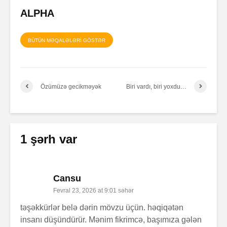
ALPHA
BÜTÜN MƏQALƏLƏRİ GÖSTƏR
Özümüzə gecikməyək
Biri vardı, biri yoxdu…
1 şərh var
Cansu
Fevral 23, 2026 at 9:01 səhər
təşəkkürlər belə dərin mövzu üçün. həqiqətən
insanı düşündürür. Mənim fikrimcə, başımıza gələn