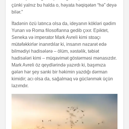
çünki yalnız bu halda o, həyata həqiqətən “hə” deyə
bilər.”
İfadənin özü latınca olsa da, ideyanın kökləri qədim
Yunan və Roma filosoflarına gedib çıxır. Epiktet,
Zalım padşahla
Elm helm
Seneka və imperator Mark Avreli kimi stoaçı
düzdanışan
tamamlan
mütəfəkkirlər inanırdılar ki, insanın nəzarət edə
qocanın hekayəti
bilmədiyi hadisələrə – ölüm, xəstəlik, təbiət
Problem nədədir?
“Olmaz”la
hadisələri kimi – müqavimət göstərməsi mənasızdır.
böyüyənl
Mark Avreli öz qeydlərində yazırdı ki, başımıza
gələn hər şey sanki bir həkimin yazdığı dərman
kimidir; acı olsa da, sağalmaq və güclənmək üçün
Zaman keçir,
Açılmamı
yoxsa biz?
məktubun 
lazımdır.