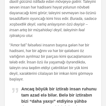
daxili gücünü istifadə edən mövqeyə gətirir.
Taleyini
sevən insan hər hadisəni həyat yolunun növbəti
dayanacağı kimi görür; taleyini sevməyən isə özünü
təsadüflərin oyuncağı kimi hiss edir.
Burada, sadəcə
xoşbəxtlik deyil, varlıq anlayışının özü dəyişir –
insan artıq bir müşahidəçi deyil, taleyinin fəal
iştirakçısı olur.
“Amor fati” fəlsəfəsi insanın başına gələn hər bir
hadisəni, hər bir ağrını və hər bir qələbəni öz
varlığının ayrılmaz bir parçası kimi qucaqlamasını
tələb edir. İnsan özü ilə yaşamağı öyrəndikdə,
taleyin ona təqdim etdiyi çətinlikləri bir yük kimi
deyil, xarakterini cilalayan bir imkan kimi görməyə
başlayır.
Ancaq böyük bir iztirab insan ruhunu
tam azad elə bilər. Belə bir iztirabın
bizi “daha yaxşı” etdiyinə şühbə