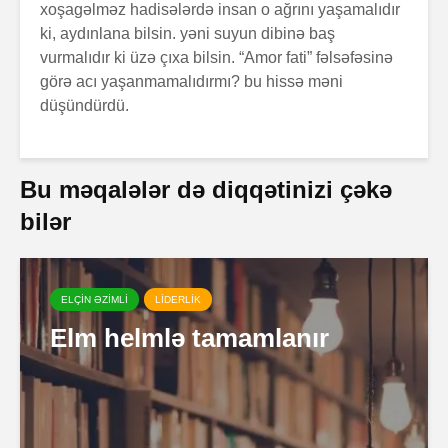
xoşagəlməz hadisələrdə insan o ağrını yaşamalıdır
ki, aydınlana bilsin. yəni suyun dibinə baş
vurmalıdır ki üzə çıxa bilsin. “Amor fati” fəlsəfəsinə
görə acı yaşanmamalıdırmı? bu hissə məni
düşündürdü.
Bu məqalələr də diqqətinizi çəkə
bilər
ELÇİN ƏZİMLİ
LİDERLİK
Elm helmlə tamamlanır