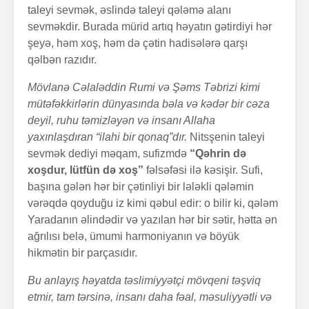
taleyi sevmək, əslində taleyi qələmə alanı
sevməkdir. Burada mürid artıq həyatın gətirdiyi hər
şeyə, həm xoş, həm də çətin hadisələrə qarşı
qəlbən razıdır.
Mövlanə Cəlaləddin Rumi və Şəms Təbrizi kimi
mütəfəkkirlərin dünyasında bəla və kədər bir cəza
deyil, ruhu təmizləyən və insanı Allaha
yaxınlaşdıran “ilahi bir qonaq”dır.
Nitsşenin taleyi
sevmək dediyi məqam, sufizmdə
“Qəhrin də
xoşdur, lütfün də xoş”
fəlsəfəsi ilə kəsişir. Sufi,
başına gələn hər bir çətinliyi bir lələkli qələmin
vərəqdə qoyduğu iz kimi qəbul edir: o bilir ki, qələm
Yaradanın əlindədir və yazılan hər bir sətir, hətta ən
ağrılısı belə, ümumi harmoniyanın və böyük
hikmətin bir parçasıdır.
Bu anlayış həyatda təslimiyyətçi mövqeni təşviq
etmir, tam tərsinə, insanı daha fəal, məsuliyyətli və