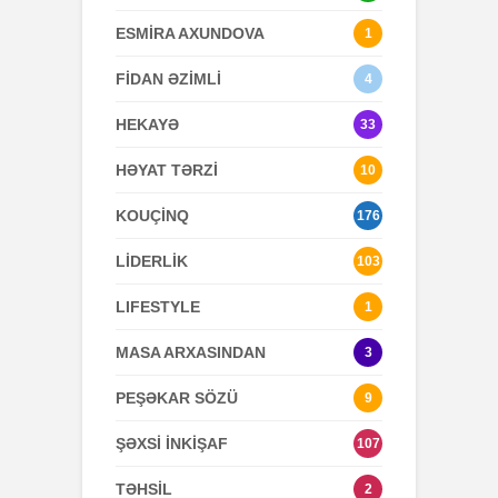
ESMİRA AXUNDOVA
1
FİDAN ƏZİMLİ
4
HEKAYƏ
33
HƏYAT TƏRZİ
10
KOUÇİNQ
176
LİDERLİK
103
LIFESTYLE
1
MASA ARXASINDAN
3
PEŞƏKAR SÖZÜ
9
ŞƏXSİ İNKİŞAF
107
TƏHSİL
2