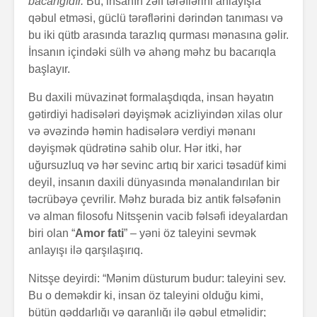
bacarığıdır.
Bu, insanın zəif tərəflərini anlayışla
qəbul etməsi, güclü tərəflərini dərindən tanıması və
bu iki qütb arasında tarazlıq qurması mənasına gəlir.
İnsanın içindəki sülh və ahəng məhz bu bacarıqla
başlayır.
Bu daxili müvazinət formalaşdıqda, insan həyatın
gətirdiyi hadisələri dəyişmək acizliyindən xilas olur
və əvəzində həmin hadisələrə verdiyi mənanı
Alfred Adler və
Həyatın 
onun fərdi
nədir?
dəyişmək qüdrətinə sahib olur. Hər itki, hər
psixologiya
uğursuzluq və hər sevinc artıq bir xarici təsadüf kimi
anlayışı
deyil, insanın daxili dünyasında mənalandırılan bir
Konstrukt
təcrübəyə çevrilir. Məhz burada biz antik fəlsəfənin
“Ulduzlu gecə”
üçün 6 fa
və alman filosofu Nitsşenin vacib fəlsəfi ideyalardan
necə yarandı?
üsul
biri olan “
Amor fati
” – yəni öz taleyini sevmək
Avraam L
anlayışı ilə qarşılaşırıq.
Özünüdərketmə
məktubu
nədir və necə
Nitsşe deyirdi: “Mənim düsturum budur: taleyini sev.
formalaşdırılır?
Bu o deməkdir ki, insan öz taleyini olduğu kimi,
bütün qəddarlığı və qaranlığı ilə qəbul etməlidir;