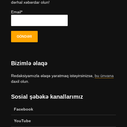
dərhal xəbərdar olun!
Email*
Bizimlə əlaqə
Redaksiyamızla əlaqə yaratmaq istəyirsinizsə,
bu ünvana
daxil olun.
Sosial şəbəkə kanallarımız
Facebook
YouTube