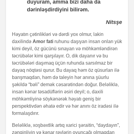
duyuram, amma bizi daha da
dərinləşdirdiyini bilirəm.
Nitsşe
Həyatın çətinlikləri və dərdi yox olmur, lakin
daxilində
Amor fati
ruhunu daşıyan insan onları yük
kimi deyil, öz gücünü sınayan və möhkəmləndirən
təcrübələr kimi qarşılayır. O, dik dayanır və bu
təcrübələri daşımaq üçün ruhunda sarsılmaz bir
dayaq nöqtəsi qurur. Bu dayaq həm öz qüsurları ilə
barışmaqdan, həm də taleyin hər anına şüurlu
şəkildə “bəli” demək cəsarətindən doğur. Beləliklə,
insan kənar təsadüflərin əsiri deyil; o, daxili
möhkəmliyinə söykənərək həyatı geniş bir
perspektivdən əhatə edir və hər anını öz iradəsi ilə
formalaşdırır.
Beləliklə, xoşbəxtlik artıq xarici şəraitin, “daydayın”,
zənginliyin və kənar rəylərin oyuncağı olmaqdan