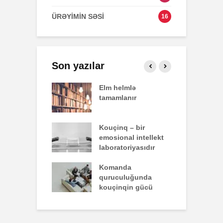
ÜRƏYİMİN SƏSİ
16
Son yazılar
effekti
Elm helmlə
S
tamamlanır
z
nun yazdığı
Kouçinq – bir
İ
emosional intellekt
laboratoriyasıdır
q zəiflik deyil,
Komanda
İ
lükdür
quruculuğunda
ü
kouçinqin gücü