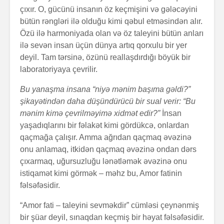
çıxır. O, gücünü insanın öz keçmişini və gələcəyini
bütün rəngləri ilə olduğu kimi qəbul etməsindən alır.
Özü ilə harmoniyada olan və öz taleyini bütün anları
ilə sevən insan üçün dünya artıq qorxulu bir yer
deyil. Tam tərsinə, özünü reallaşdırdığı böyük bir
laboratoriyaya çevrilir.
Bu yanaşma insana “niyə mənim başıma gəldi?”
şikayətindən daha düşündürücü bir sual verir: “Bu
mənim kimə çevrilməyimə xidmət edir?”
İnsan
yaşadıqlarını bir fəlakət kimi gördükcə, onlardan
qaçmağa çalışır. Amma ağrıdan qaçmaq əvəzinə
onu anlamaq, itkidən qaçmaq əvəzinə ondan dərs
çıxarmaq, uğursuzluğu lənətləmək əvəzinə onu
istiqamət kimi görmək – məhz bu, Amor fatinin
fəlsəfəsidir.
“Amor fati – taleyini sevməkdir” cümləsi çeynənmiş
bir şüar deyil, sınaqdan keçmiş bir həyat fəlsəfəsidir.