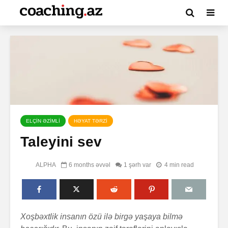
ELÇİN ƏZİMLİ
HƏYAT TƏRZİ
Taleyini sev
ALPHA
6 months əvvəl
1 şərh var
4 min read
Xoşbəxtlik insanın özü ilə birgə yaşaya bilmə