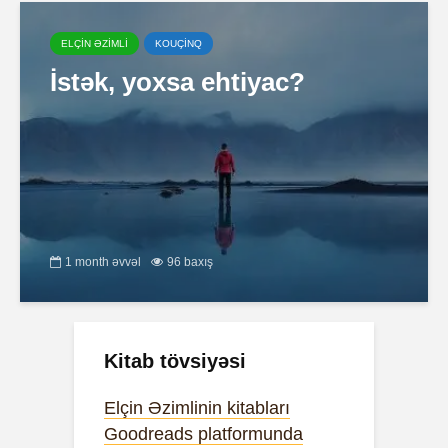
ELÇİN ƏZİMLİ
KOUÇİNQ
İstək, yoxsa ehtiyac?
1 month əvvəl
96 baxış
Kitab tövsiyəsi
Elçin Əzimlinin kitabları
Goodreads platformunda