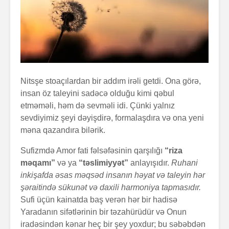
Nitsşe stoaçılardan bir addım irəli getdi. Ona görə,
insan öz taleyini sadəcə olduğu kimi qəbul
etməməli, həm də sevməli idi. Çünki yalnız
sevdiyimiz şeyi dəyişdirə, formalaşdıra və ona yeni
məna qazandıra bilərik.
Sufizmdə Amor fati fəlsəfəsinin qarşılığı
“riza
məqamı”
və ya
“təslimiyyət”
anlayışıdır.
Ruhani
inkişafda əsas məqsəd insanın həyat və taleyin hər
şəraitində sükunət və daxili harmoniya tapmasıdır.
Sufi üçün kainatda baş verən hər bir hadisə
Yaradanın sifətlərinin bir təzahürüdür və Onun
iradəsindən kənar heç bir şey yoxdur; bu səbəbdən