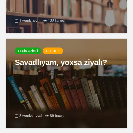
1 week əvvəl
138 baxış
ELÇİN ƏZİMLİ
LİDERLİK
Savadlıyam, yoxsa ziyalı?
3 weeks əvvəl
89 baxış