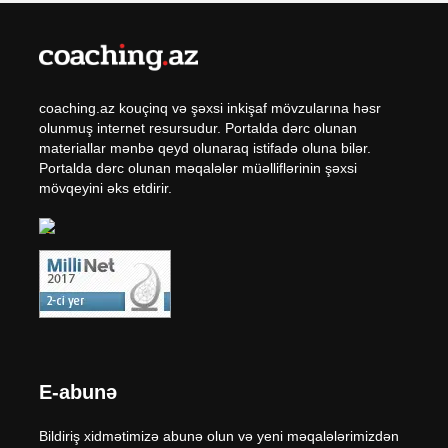
coaching.az kouçinq və şəxsi inkişaf mövzularına həsr
olunmuş internet resursudur. Portalda dərc olunan
materiallar mənbə qeyd olunaraq istifadə oluna bilər.
Portalda dərc olunan məqalələr müəlliflərinin şəxsi
mövqeyini əks etdirir.
E-abunə
Bildiriş xidmətimizə abunə olun və yeni məqalələrimizdən