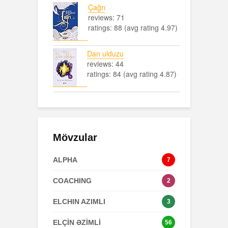
Çağrı
reviews: 71
ratings: 88 (avg rating 4.97)
Dan ulduzu
reviews: 44
ratings: 84 (avg rating 4.87)
Mövzular
ALPHA
7
COACHING
2
ELCHIN AZIMLI
3
ELÇİN ƏZİMLİ
56