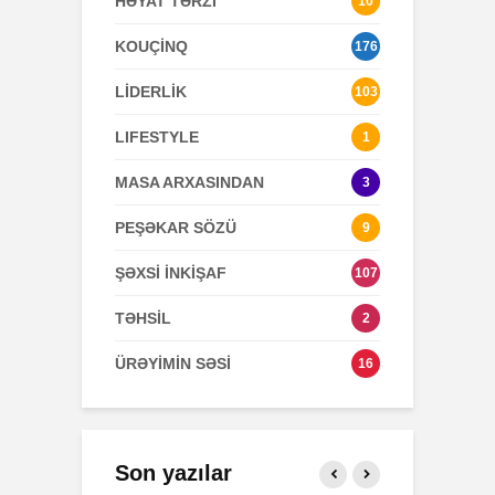
HƏYAT TƏRZİ
10
KOUÇİNQ
176
LİDERLİK
103
LIFESTYLE
1
MASA ARXASINDAN
3
PEŞƏKAR SÖZÜ
9
ŞƏXSİ İNKİŞAF
107
TƏHSİL
2
ÜRƏYİMİN SƏSİ
16
Son yazılar