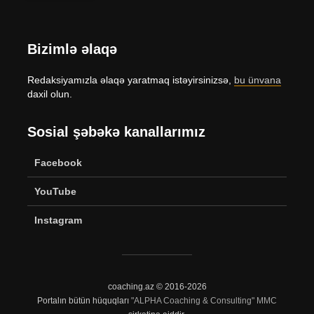
Bizimlə əlaqə
Redaksiyamızla əlaqə yaratmaq istəyirsinizsə,
bu ünvana
daxil olun.
Sosial şəbəkə kanallarımız
Facebook
YouTube
Instagram
coaching.az © 2016-2026
Portalın bütün hüquqları
"ALPHA Coaching & Consulting" MMC