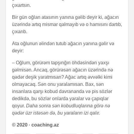
çıxartsın.
Bir gün oğlan atasının yanına gəlib deyir ki, ağacın
üzərində artıq mismar qalmayıb və o hamısını dartıb,
çıxarıb.
Zalım padşahla
Elm helm
düzdanışan
tamamlan
Ata oğlunun əlindən tutub ağacın yanına gəlir və
qocanın hekayəti
deyir:
Problem nədədir?
“Olmaz”la
– Oğlum, görürəm tapşırığın öhdəsindən yaxşı
böyüyənl
gəlmisən. Ancaq, görürəsən ağacın üzərində nə
qədər deşik yaratmısan? Ağac artıq əvvəlki kimi
Zaman keçir,
Açılmamı
olmayacaq. Sən onu yaralamısan. Bax, sən
yoxsa biz?
məktubun 
insanlara qarşı kobud davrananda və pis sözlər
dedikdə, bu sözlər onlarda yaralar və çapıqlar
qoyur.
Daha sonra sən kobudluqlarına görə nə
qədər üzr istəsən də, bu yaraların izi qalır.
© 2020 · coaching.az