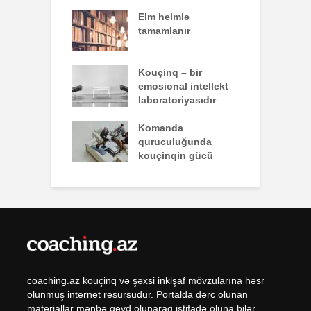
effekti
Elm helmlə
S
tamamlanır
z
nun yazdığı
Kouçinq – bir
İ
emosional intellekt
laboratoriyasıdır
q zəiflik deyil,
Komanda
İ
lükdür
quruculuğunda
ü
kouçinqin gücü
coaching.az kouçinq və şəxsi inkişaf mövzularına həsr
olunmuş internet resursudur. Portalda dərc olunan
materiallar mənbə qeyd olunaraq istifadə oluna bilər.