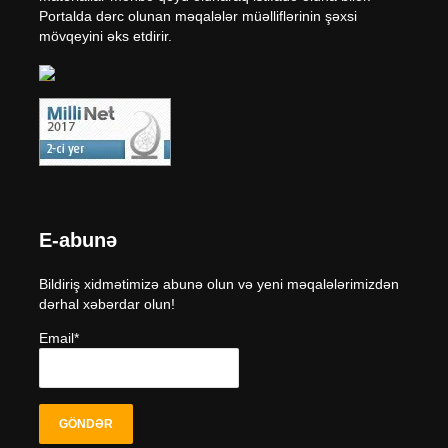
Portalda dərc olunan məqalələr müəlliflərinin şəxsi
mövqeyini əks etdirir.
E-abunə
Bildiriş xidmətimizə abunə olun və yeni məqalələrimizdən
dərhal xəbərdar olun!
Email*