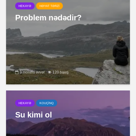
HEKAYƏ
HƏYAT TƏRZİ
Problem nədədir?
9 months əvvəl
120 baxış
HEKAYƏ
KOUÇİNQ
Su kimi ol