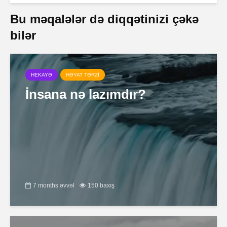
Bu məqalələr də diqqətinizi çəkə
bilər
HEKAYƏ
HƏYAT TƏRZİ
İnsana nə lazımdır?
7 months əvvəl
150 baxış