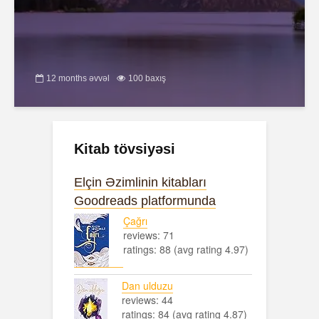
12 months əvvəl
100 baxış
Kitab tövsiyəsi
Elçin Əzimlinin kitabları
Goodreads platformunda
Çağrı
reviews: 71
ratings: 88 (avg rating 4.97)
Dan ulduzu
reviews: 44
ratings: 84 (avg rating 4.87)