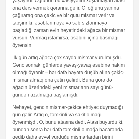
yaşayırdı. Oğlunun bu xasiyyətini xoşlamayan atası
ona dərs vermək qərarına gəlir. O, oğlunu yanına
çağıraraq ona çəkic və bir qutu mismar verir və
tapşırır ki, əsəblənməyə və səbrsizlənməyə
başladığı zaman evin həyətindəki ağaca bir mismar
vursun. Vurmaq istəmirsə, əsəbini içinə basmağı
öyrənsin.
İlk gün artıq ağaca çox sayda mismar vurulmuşdu.
Alfred Adler və
Həyatın 
onun fərdi
nədir?
Gənc sonrakı günlərdə yavaş-yavaş əsəbinə hakim
psixologiya
olmağı öyrənir – hər dəfə həyətə düşüb əlinə çəkic-
anlayışı
mismar almaq ona çətin gəlirdi. Buna görə də
Konstrukt
ağacın üzərindəki yeni mismarların sayı günü-
“Ulduzlu gecə”
üçün 6 fa
gündən azalmağa başlamışdı.
necə yarandı?
üsul
Nəhayət, gəncin mismar-çəkicə ehtiyac duymadığı
Avraam L
Özünüdərketmə
məktubu
gün gəlir. Artıq o, təmkinli və sakit olmağı
nədir və necə
öyrənmişdi. O, bunu atasına dedi. Atası buyurdu ki,
formalaşdırılır?
bundan sonra hər dəfə təmkinli olmağa bacaranda
gedib daha əvvəl vurduğu mismarlardan birini