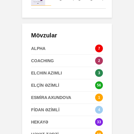
Mövzular
ALPHA
7
COACHING
2
ELCHIN AZIMLI
3
ELÇİN ƏZİMLİ
56
ESMİRA AXUNDOVA
1
FİDAN ƏZİMLİ
4
HEKAYƏ
33