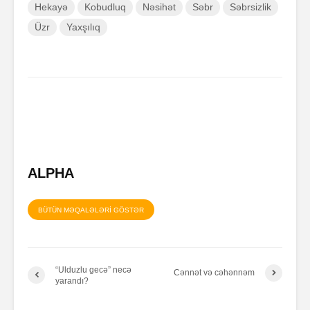
Hekayə
Kobudluq
Nəsihət
Səbr
Səbrsizlik
Üzr
Yaxşılıq
ALPHA
BÜTÜN MƏQALƏLƏRİ GÖSTƏR
“Ulduzlu gecə” necə
Cənnət və cəhənnəm
yarandı?