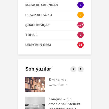
MASA ARXASINDAN
3
PEŞƏKAR SÖZÜ
9
ŞƏXSİ İNKİŞAF
107
TƏHSİL
2
ÜRƏYİMİN SƏSİ
16
Son yazılar
effekti
Elm helmlə
S
tamamlanır
z
nun yazdığı
Kouçinq – bir
İ
emosional intellekt
laboratoriyasıdır