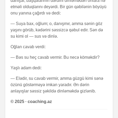
danışar, başqalarının dərdini dinləmədən onlara nə
etməli olduqlarını deyərdi. Bir gün qəbilənin böyüyü
onu yanına çağırdı və dedi:
— Suya bax, oğlum; o, danışmır, amma sənin göz
yaşını görüb, kədərini səssizcə qəbul edir. Sən də
su kimi ol — sus və dinlə.
Oğlan cavab verdi:
Alfred Adler və
Həyatın 
onun fərdi
nədir?
— Bəs su heç cavab vermir. Bu necə köməkdir?
psixologiya
anlayışı
Yaşlı adam dedi:
Konstrukt
“Ulduzlu gecə”
üçün 6 fa
— Elədir, su cavab vermir, amma güzgü kimi sənə
necə yarandı?
üsul
özünü göstərməyə imkan yaradır. Ən dərin
anlayışlar səssiz şəkildə dinləməkdə gizlənib.
Avraam L
Özünüdərketmə
məktubu
© 2025 · coaching.az
nədir və necə
formalaşdırılır?