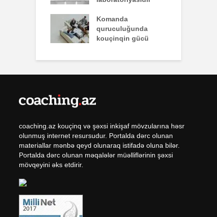
q zəiflik deyil,
Komanda
İ
lükdür
quruculuğunda
ü
kouçinqin gücü
coaching.az kouçinq və şəxsi inkişaf mövzularına həsr
olunmuş internet resursudur. Portalda dərc olunan
materiallar mənbə qeyd olunaraq istifadə oluna bilər.
Portalda dərc olunan məqalələr müəlliflərinin şəxsi
mövqeyini əks etdirir.