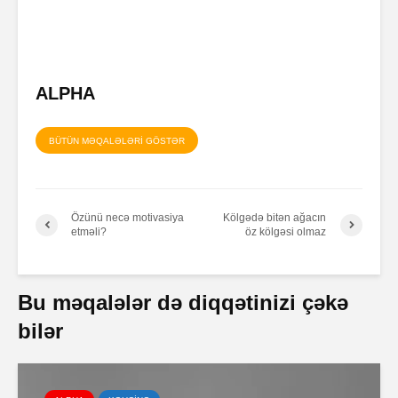
ALPHA
Zalım padşahla
Elm helm
düzdanışan
tamamlan
qocanın hekayəti
BÜTÜN MƏQALƏLƏRİ GÖSTƏR
Problem nədədir?
“Olmaz”la
böyüyənl
Özünü necə motivasiya
Kölgədə bitən ağacın
etməli?
öz kölgəsi olmaz
Zaman keçir,
Açılmamı
yoxsa biz?
məktubun 
Bu məqalələr də diqqətinizi çəkə
bilər