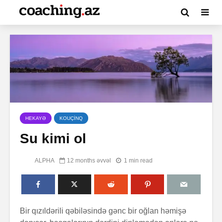
HEKAYƏ
KOUÇİNQ
Su kimi ol
ALPHA
12 months əvvəl
1 min read
Bir qızıldərili qəbiləsində gənc bir oğlan həmişə