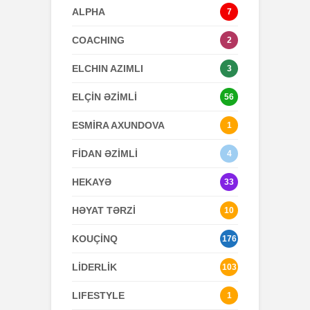
ALPHA
7
COACHING
2
ELCHIN AZIMLI
3
ELÇİN ƏZİMLİ
56
ESMİRA AXUNDOVA
1
FİDAN ƏZİMLİ
4
HEKAYƏ
33
HƏYAT TƏRZİ
10
KOUÇİNQ
176
LİDERLİK
103
LIFESTYLE
1