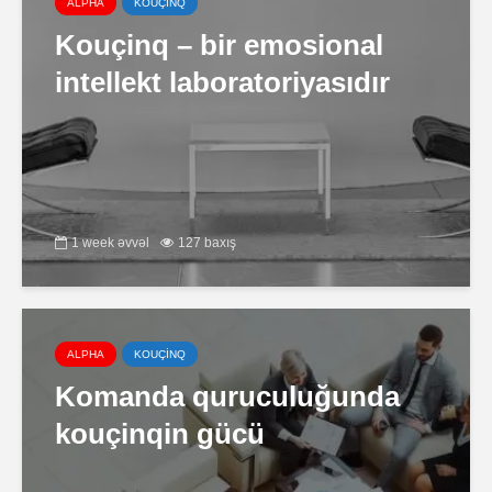
ALPHA
KOUÇİNQ
Kouçinq – bir emosional
intellekt laboratoriyasıdır
1 week əvvəl
127 baxış
ALPHA
KOUÇİNQ
Komanda quruculuğunda
kouçinqin gücü