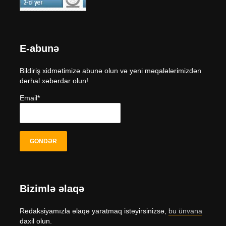
E-abunə
Bildiriş xidmətimizə abunə olun və yeni məqalələrimizdən
dərhal xəbərdar olun!
Email*
Bizimlə əlaqə
Redaksiyamızla əlaqə yaratmaq istəyirsinizsə,
bu ünvana
daxil olun.