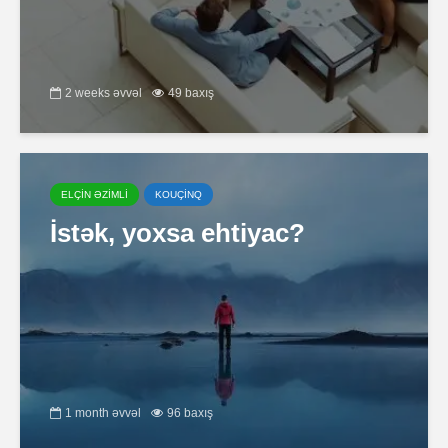
2 weeks əvvəl
49 baxış
ELÇİN ƏZİMLİ
KOUÇİNQ
İstək, yoxsa ehtiyac?
1 month əvvəl
96 baxış