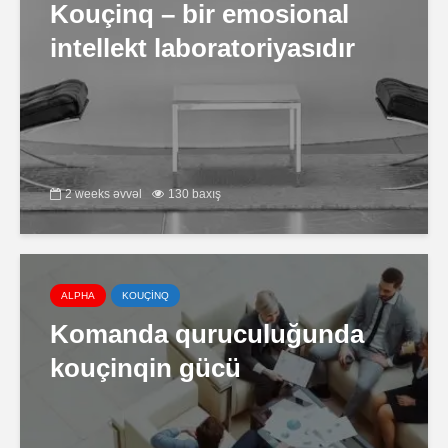
Kouçinq – bir emosional
intellekt laboratoriyasıdır
2 weeks əvvəl
130 baxış
ALPHA
KOUÇİNQ
Komanda quruculuğunda
kouçinqin gücü