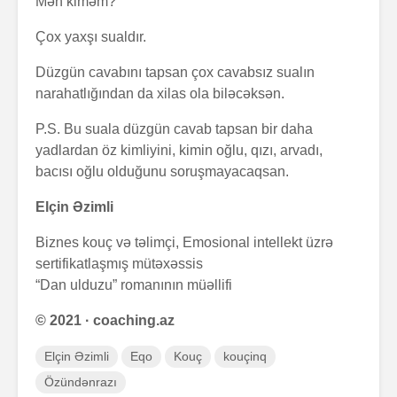
Mən kiməm?
Çox yaxşı sualdır.
Düzgün cavabını tapsan çox cavabsız sualın
narahatlığından da xilas ola biləcəksən.
Zalım padşahla
Elm helm
düzdanışan
tamamlan
P.S. Bu suala düzgün cavab tapsan bir daha
qocanın hekayəti
yadlardan öz kimliyini, kimin oğlu, qızı, arvadı,
bacısı oğlu olduğunu soruşmayacaqsan.
Problem nədədir?
“Olmaz”la
böyüyənl
Elçin Əzimli
Biznes kouç və təlimçi, Emosional intellekt üzrə
Zaman keçir,
Açılmamı
yoxsa biz?
məktubun 
sertifikatlaşmış mütəxəssis
“Dan ulduzu” romanının müəllifi
© 2021 · coaching.az
Elçin Əzimli
Eqo
Kouç
kouçinq
Özündənrazı