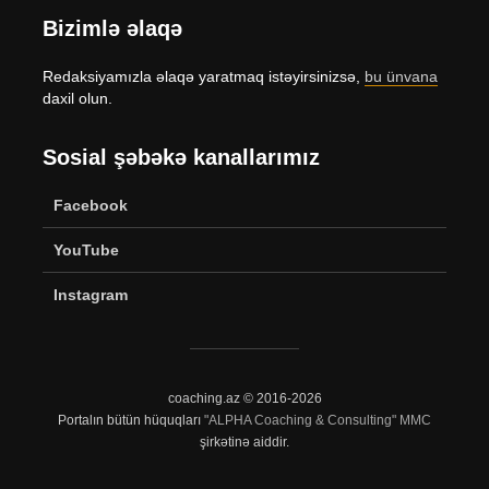
Bizimlə əlaqə
Redaksiyamızla əlaqə yaratmaq istəyirsinizsə,
bu ünvana
daxil olun.
Sosial şəbəkə kanallarımız
Facebook
YouTube
Instagram
coaching.az © 2016-2026
Portalın bütün hüquqları
"ALPHA Coaching & Consulting" MMC
şirkətinə aiddir.