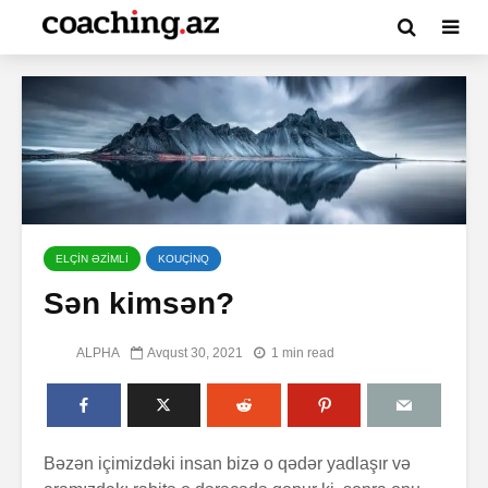
ELÇİN ƏZİMLİ
KOUÇİNQ
Sən kimsən?
ALPHA
Avqust 30, 2021
1 min read
Bəzən içimizdəki insan bizə o qədər yadlaşır və