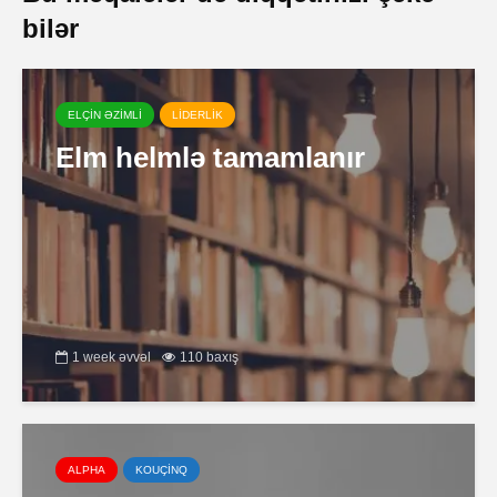
bilər
ELÇİN ƏZİMLİ
LİDERLİK
Elm helmlə tamamlanır
1 week əvvəl
110 baxış
ALPHA
KOUÇİNQ