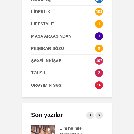
LİDERLİK
103
LIFESTYLE
1
MASA ARXASINDAN
3
PEŞƏKAR SÖZÜ
9
ŞƏXSİ İNKİŞAF
107
TƏHSİL
2
ÜRƏYİMİN SƏSİ
16
Son yazılar
effekti
Elm helmlə
S
tamamlanır
z