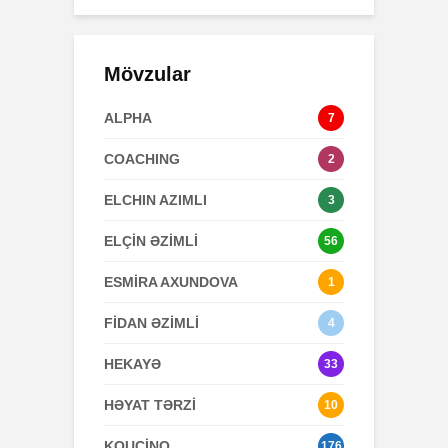
Mövzular
ALPHA
7
COACHING
2
ELCHIN AZIMLI
3
ELÇİN ƏZİMLİ
56
ESMİRA AXUNDOVA
1
FİDAN ƏZİMLİ
4
HEKAYƏ
33
HƏYAT TƏRZİ
10
KOUÇİNQ
176