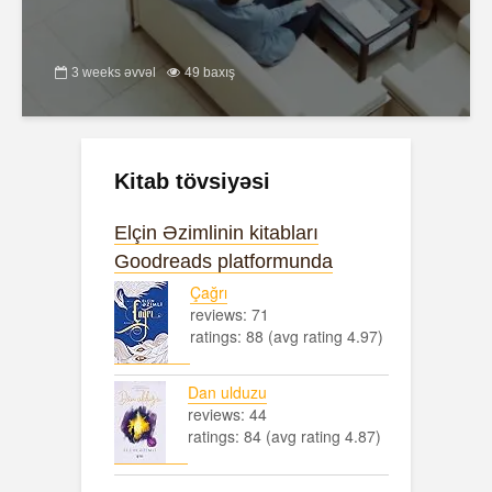
3 weeks əvvəl
49 baxış
Kitab tövsiyəsi
Elçin Əzimlinin kitabları
Goodreads platformunda
Çağrı
reviews: 71
ratings: 88 (avg rating 4.97)
Dan ulduzu
reviews: 44
ratings: 84 (avg rating 4.87)