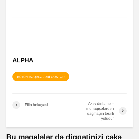
ALPHA
BÜTÜN MƏQALƏLƏRİ GÖSTƏR
Aktiv dinləmə –
Filin hekayəsi
münaqişələrdən
qaçmağın təsirli
yoludur
Bu məqalələr də diqqətinizi çəkə