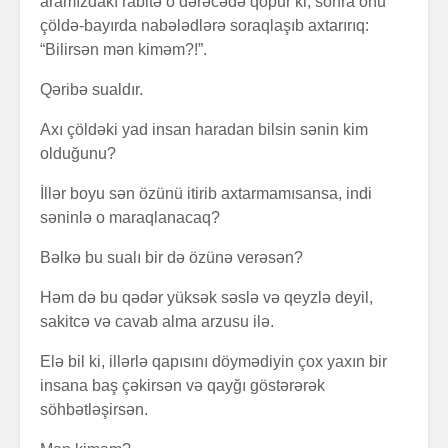
aramızdakı rabitə o dərəcədə qopur ki, sonra onu
çöldə-bayırda nabələdlərə soraqlaşıb axtarırıq:
“Bilirsən mən kiməm?!”.
Qəribə sualdır.
Axı çöldəki yad insan haradan bilsin sənin kim
olduğunu?
Alfred Adler və
Həyatın 
İllər boyu sən özünü itirib axtarmamısansa, indi
onun fərdi
nədir?
səninlə o maraqlanacaq?
psixologiya
anlayışı
Bəlkə bu sualı bir də özünə verəsən?
Konstrukt
“Ulduzlu gecə”
üçün 6 fa
Həm də bu qədər yüksək səslə və qeyzlə deyil,
necə yarandı?
üsul
sakitcə və cavab alma arzusu ilə.
Avraam L
Elə bil ki, illərlə qapısını döymədiyin çox yaxın bir
Özünüdərketmə
məktubu
insana baş çəkirsən və qayğı göstərərək
nədir və necə
formalaşdırılır?
söhbətləşirsən.