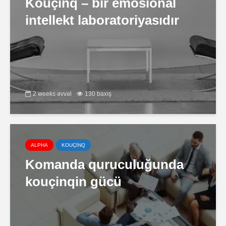
Kouçinq – bir emosional
intellekt laboratoriyasıdır
2 weeks əvvəl
130 baxış
ALPHA
KOUÇİNQ
Komanda quruculuğunda
kouçinqin gücü