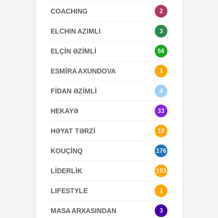
COACHING
2
ELCHIN AZIMLI
3
ELÇİN ƏZİMLİ
56
ESMİRA AXUNDOVA
1
FİDAN ƏZİMLİ
4
HEKAYƏ
33
HƏYAT TƏRZİ
10
KOUÇİNQ
176
LİDERLİK
103
LIFESTYLE
1
MASA ARXASINDAN
3