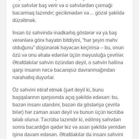
çox səhvlər baş verir və o səhvlərdən çıxmağı
bacarmaq lazımdır; gecikmədən və… gözəl şəkildə
düzəltmək.
İnsan öz səhvində inadkarlıq göstərər və ya baş
Zalım padşahla
Elm helm
verənlərə görə həyatın bitdiyini, “hər şeyin məhv
düzdanışan
tamamlan
olduğunu” düşünərək həyəcan keçirirsə – bu, onun
qocanın hekayəti
özü və onu əhatə edənlər üçün məyusluğa çevrilər.
Problem nədədir?
“Olmaz”la
Ətrafdakılar səhvin özündən deyil, o səhvin həllinə
böyüyənl
qarşı insanın necə bacarıqsız davranmağından
narahatlıq duyurlar.
Zaman keçir,
Açılmamı
Öz səhvini etiraf etmək (şərt deyil ki, bunu
yoxsa biz?
məktubun 
başqalarının qarşısında açıq şəkildə edəsən: bu,
bəzən insanı utandırır, bəzən də göstərişə çevrilə
bilər) hər zaman asan deyil və bunun üçün təcrübə
tələb olunur. Təcrübə lazımdır ki, edilmiş səhvdən
sonra bacardığın qədər tez və asan şəkildə yenidən
işinə davam edəsən. Ətrafdakılar da insanı səhvini