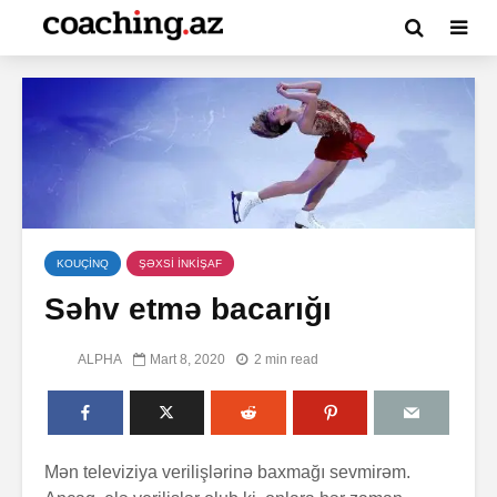
KOUÇİNQ
ŞƏXSİ İNKİŞAF
Səhv etmə bacarığı
ALPHA
Mart 8, 2020
2 min read
Mən televiziya verilişlərinə baxmağı sevmirəm.