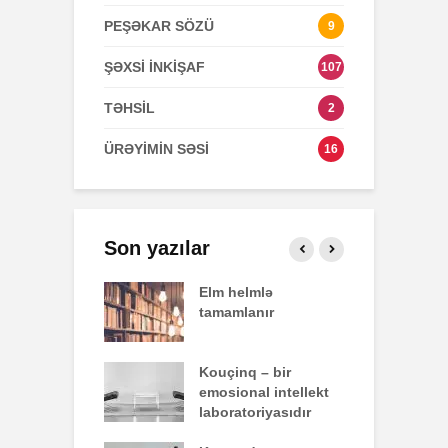
PEŞƏKAR SÖZÜ
9
ŞƏXSİ İNKİŞAF
107
TƏHSİL
2
ÜRƏYİMİN SƏSİ
16
Son yazılar
effekti
Elm helmlə
S
tamamlanır
z
nun yazdığı
Kouçinq – bir
İ
emosional intellekt
laboratoriyasıdır