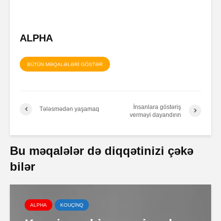
ALPHA
BÜTÜN MƏQALƏLƏRİ GÖSTƏR
İnsanlara göstəriş
Tələsmədən yaşamaq
verməyi dayandırın
Bu məqalələr də diqqətinizi çəkə
bilər
ALPHA
KOUÇİNQ