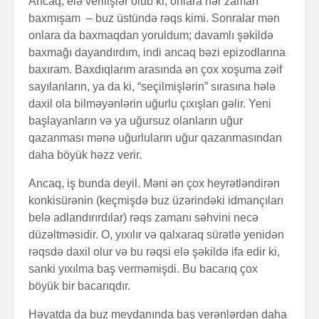
Ancaq, elə verilişlər olub ki, onlara hər zaman
baxmışam – buz üstündə rəqs kimi. Sonralar mən
onlara da baxmaqdan yoruldum; davamlı şəkildə
baxmağı dayandırdım, indi ancaq bəzi epizodlarına
baxıram. Baxdıqlarım arasında ən çox xoşuma zəif
sayılanların, ya da ki, “seçilmişlərin” sırasına hələ
daxil ola bilməyənlərin uğurlu çıxışları gəlir. Yeni
başlayanların və ya uğursuz olanların uğur
Alfred Adler və
Həyatın 
qazanması mənə uğurluların uğur qazanmasından
onun fərdi
nədir?
daha böyük həzz verir.
psixologiya
anlayışı
Ancaq, iş bunda deyil. Məni ən çox heyrətləndirən
Konstrukt
konkisürənin (keçmişdə buz üzərindəki idmançıları
“Ulduzlu gecə”
üçün 6 fa
belə adlandırırdılar) rəqs zamanı səhvini necə
necə yarandı?
üsul
düzəltməsidir. O, yıxılır və qalxaraq sürətlə yenidən
Avraam L
rəqsdə daxil olur və bu rəqsi elə şəkildə ifa edir ki,
Özünüdərketmə
məktubu
sanki yıxılma baş verməmişdi. Bu bacarıq çox
nədir və necə
böyük bir bacarıqdır.
formalaşdırılır?
Həyatda da buz meydanında baş verənlərdən daha