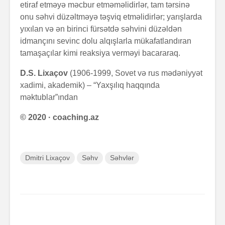
etiraf etməyə məcbur etməməlidirlər, tam tərsinə
onu səhvi düzəltməyə təşviq etməlidirlər; yarışlarda
yıxılan və ən birinci fürsətdə səhvini düzəldən
idmançını sevinc dolu alqışlarla mükafatlandıran
tamaşaçılar kimi reaksiya verməyi bacararaq.
D.S. Lixaçov
(1906-1999, Sovet və rus mədəniyyət
xadimi, akademik)
–
“Yaxşılıq haqqında
məktublar”ından
© 2020 · coaching.az
Dmitri Lixaçov
Səhv
Səhvlər