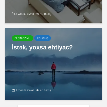
3 weeks əvvəl
49 baxış
ELÇİN ƏZİMLİ
KOUÇİNQ
İstək, yoxsa ehtiyac?
1 month əvvəl
96 baxış