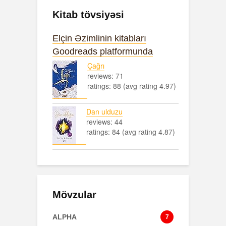
Kitab tövsiyəsi
Elçin Əzimlinin kitabları
Goodreads platformunda
Çağrı
reviews: 71
ratings: 88 (avg rating 4.97)
Dan ulduzu
reviews: 44
ratings: 84 (avg rating 4.87)
Mövzular
ALPHA
7