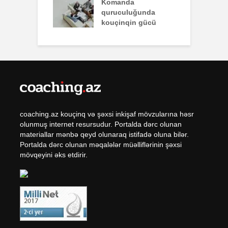
q zəiflik deyil,
Komanda
İ
lükdür
quruculuğunda
ü
kouçinqin gücü
coaching.az kouçinq və şəxsi inkişaf mövzularına həsr
olunmuş internet resursudur. Portalda dərc olunan
materiallar mənbə qeyd olunaraq istifadə oluna bilər.
Portalda dərc olunan məqalələr müəlliflərinin şəxsi
mövqeyini əks etdirir.