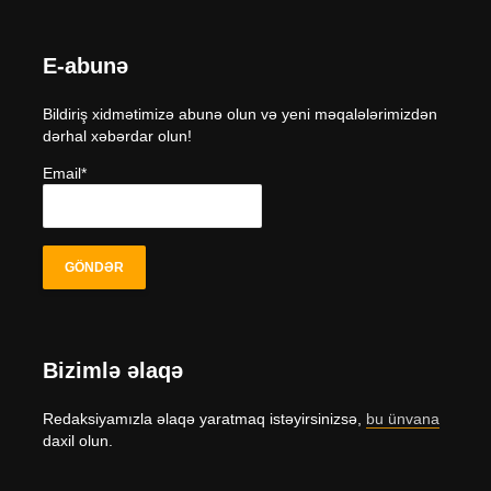
E-abunə
Bildiriş xidmətimizə abunə olun və yeni məqalələrimizdən
dərhal xəbərdar olun!
Email*
Bizimlə əlaqə
Redaksiyamızla əlaqə yaratmaq istəyirsinizsə,
bu ünvana
daxil olun.