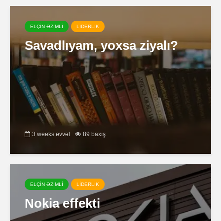
ELÇİN ƏZİMLİ
LİDERLİK
Savadlıyam, yoxsa ziyalı?
3 weeks əvvəl
89 baxış
ELÇİN ƏZİMLİ
LİDERLİK
Nokia effekti