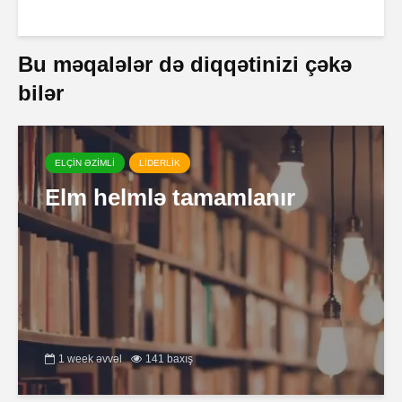
Bu məqalələr də diqqətinizi çəkə
bilər
ELÇİN ƏZİMLİ
LİDERLİK
Elm helmlə tamamlanır
1 week əvvəl
141 baxış