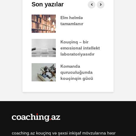
Son yazılar
effekti
Elm helmlə
S
tamamlanır
z
nun yazdığı
Kouçinq – bir
İ
emosional intellekt
laboratoriyasıdır
q zəiflik deyil,
Komanda
İ
lükdür
quruculuğunda
ü
kouçinqin gücü
coaching.az kouçinq və şəxsi inkişaf mövzularına həsr