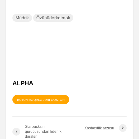
Müdrik
Özünüdərketmək
ALPHA
BÜTÜN MƏQALƏLƏRİ GÖSTƏR
Starbucksın
Xoşbəxtlik arzusu
qurucusundan liderlik
dərsləri