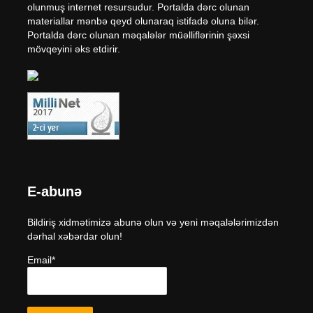
olunmuş internet resursudur. Portalda dərc olunan
materiallar mənbə qeyd olunaraq istifadə oluna bilər.
Portalda dərc olunan məqalələr müəlliflərinin şəxsi
mövqeyini əks etdirir.
E-abunə
Bildiriş xidmətimizə abunə olun və yeni məqalələrimizdən
dərhal xəbərdar olun!
Email*