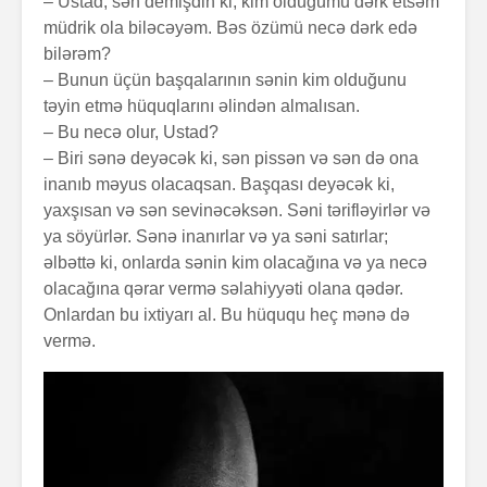
– Ustad, sən demişdin ki, kim olduğumu dərk etsəm
müdrik ola biləcəyəm. Bəs özümü necə dərk edə
bilərəm?
– Bunun üçün başqalarının sənin kim olduğunu
təyin etmə hüquqlarını əlindən almalısan.
– Bu necə olur, Ustad?
– Biri sənə deyəcək ki, sən pissən və sən də ona
inanıb məyus olacaqsan. Başqası deyəcək ki,
Alfred Adler və
Həyatın 
yaxşısan və sən sevinəcəksən. Səni tərifləyirlər və
onun fərdi
nədir?
ya söyürlər. Sənə inanırlar və ya səni satırlar;
psixologiya
əlbəttə ki, onlarda sənin kim olacağına və ya necə
anlayışı
olacağına qərar vermə səlahiyyəti olana qədər.
Konstrukt
“Ulduzlu gecə”
üçün 6 fa
Onlardan bu ixtiyarı al. Bu hüququ heç mənə də
necə yarandı?
üsul
vermə.
Avraam L
Özünüdərketmə
məktubu
nədir və necə
formalaşdırılır?