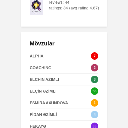
reviews: 44
ratings: 84 (avg rating 4.87)
Mövzular
ALPHA
7
COACHING
2
ELCHIN AZIMLI
3
ELÇİN ƏZİMLİ
56
ESMİRA AXUNDOVA
1
FİDAN ƏZİMLİ
4
HEKAYƏ
33