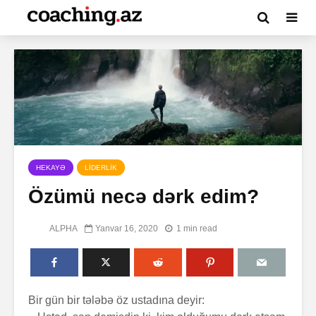
HEKAYƏ
LİDERLİK
Özümü necə dərk edim?
ALPHA
Yanvar 16, 2020
1 min read
Bir gün bir tələbə öz ustadına deyir: