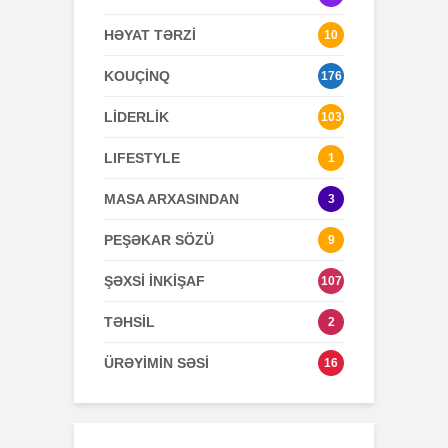
HƏYAT TƏRZİ
10
KOUÇİNQ
176
LİDERLİK
103
LIFESTYLE
1
MASA ARXASINDAN
3
PEŞƏKAR SÖZÜ
9
ŞƏXSİ İNKİŞAF
107
TƏHSİL
2
ÜRƏYİMİN SƏSİ
16