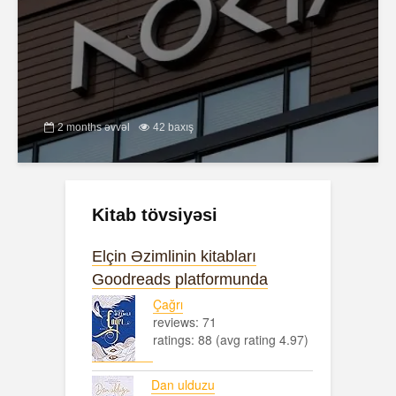
2 months əvvəl
42 baxış
Kitab tövsiyəsi
Elçin Əzimlinin kitabları
Goodreads platformunda
Çağrı
reviews: 71
ratings: 88 (avg rating 4.97)
Dan ulduzu