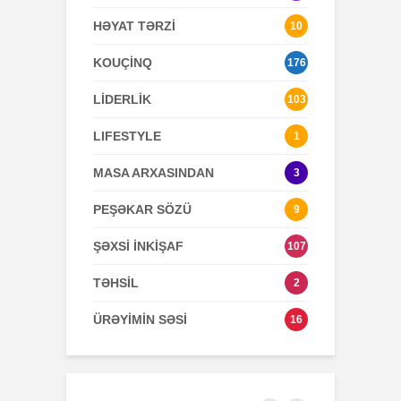
HƏYAT TƏRZİ
10
KOUÇİNQ
176
LİDERLİK
103
LIFESTYLE
1
MASA ARXASINDAN
3
PEŞƏKAR SÖZÜ
9
ŞƏXSİ İNKİŞAF
107
TƏHSİL
2
ÜRƏYİMİN SƏSİ
16