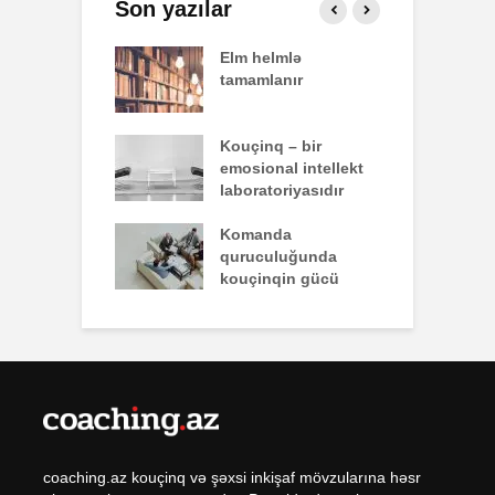
Son yazılar
effekti
Elm helmlə
S
tamamlanır
z
nun yazdığı
Kouçinq – bir
İ
emosional intellekt
laboratoriyasıdır
q zəiflik deyil,
Komanda
İ
lükdür
quruculuğunda
ü
kouçinqin gücü
coaching.az kouçinq və şəxsi inkişaf mövzularına həsr