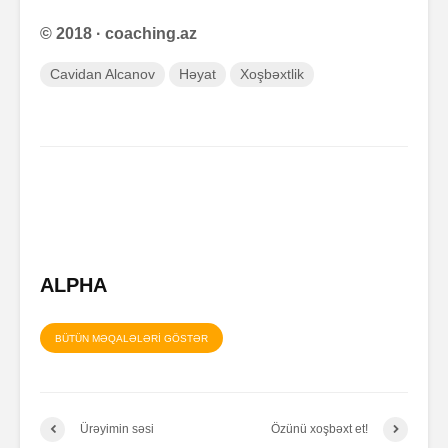
© 2018 · coaching.az
Cavidan Alcanov
Həyat
Xoşbəxtlik
ALPHA
BÜTÜN MƏQALƏLƏRİ GÖSTƏR
Ürəyimin səsi
Özünü xoşbəxt et!