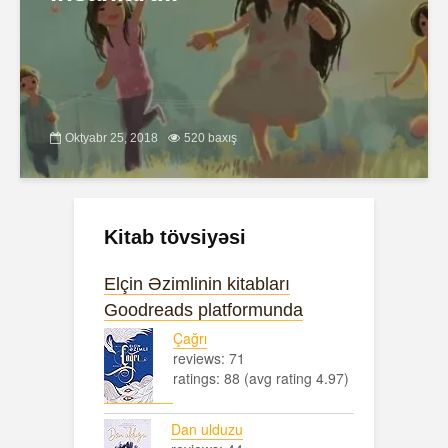
Oktyabr 25, 2018
520 baxış
Kitab tövsiyəsi
Elçin Əzimlinin kitabları
Goodreads platformunda
Çağrı
reviews: 71
ratings: 88 (avg rating 4.97)
Dan ulduzu