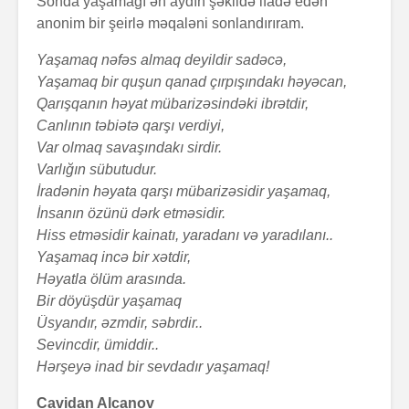
Sonda yaşamağı ən aydın şəkildə ifadə edən
anonim bir şeirlə məqaləni sonlandırıram.
Yaşamaq nəfəs almaq deyildir sadəcə,
Yaşamaq bir quşun qanad çırpışındakı həyəcan,
Qarışqanın həyat mübarizəsindəki ibrətdir,
Canlının təbiətə qarşı verdiyi,
Var olmaq savaşındakı sirdir.
Varlığın sübutudur.
İradənin həyata qarşı mübarizəsidir yaşamaq,
İnsanın özünü dərk etməsidir.
Hiss etməsidir kainatı, yaradanı və yaradılanı..
Yaşamaq incə bir xətdir,
Həyatla ölüm arasında.
Bir döyüşdür yaşamaq
Üsyandır, əzmdir, səbrdir..
Sevincdir, ümiddir..
Hərşeyə inad bir sevdadır yaşamaq!
Cavidan Alcanov