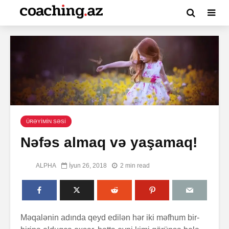
ÜRƏYİMİN SƏSİ
Nəfəs almaq və yaşamaq!
ALPHA
İyun 26, 2018
2 min read
Məqalənin adında qeyd edilən hər iki məfhum bir-