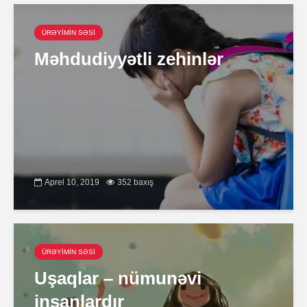
ÜRƏYİMİN SƏSİ
Məhdudiyyətli zehinlər
Aprel 10, 2019
352 baxış
ÜRƏYİMİN SƏSİ
Uşaqlar – nümunəvi
insanlardır