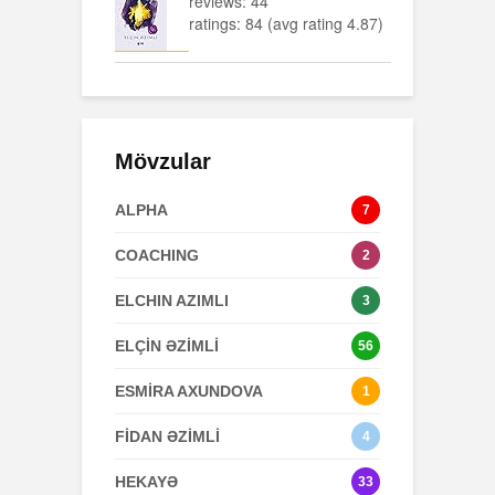
reviews: 44
ratings: 84 (avg rating 4.87)
Mövzular
ALPHA
7
COACHING
2
ELCHIN AZIMLI
3
ELÇİN ƏZİMLİ
56
ESMİRA AXUNDOVA
1
FİDAN ƏZİMLİ
4
HEKAYƏ
33