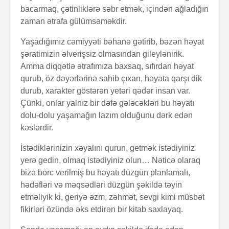
bacarmaq, çətinliklərə səbr etmək, içindən ağladığın
zaman ətrafa gülümsəməkdir.
Yaşadığımız cəmiyyəti bəhanə gətirib, bəzən həyat
şəratimizin əlverişsiz olmasından gileylənirik.
Zalım padşahla
Elm helm
Amma diqqətlə ətrafımıza baxsaq, sıfırdan həyat
düzdanışan
tamamlan
qurub, öz dəyərlərinə sahib çıxan, həyata qarşı dik
qocanın hekayəti
durub, xarakter göstərən yetəri qədər insan var.
Problem nədədir?
“Olmaz”la
Çünki, onlar yalnız bir dəfə gələcəkləri bu həyatı
böyüyənl
dolu-dolu yaşamağın lazım olduğunu dərk edən
kəslərdir.
Zaman keçir,
Açılmamı
İstədiklərinizin xəyalını qurun, getmək istədiyiniz
yoxsa biz?
məktubun 
yerə gedin, olmaq istədiyiniz olun… Nəticə olaraq
bizə borc verilmiş bu həyatı düzgün planlamalı,
hədəfləri və məqsədləri düzgün şəkildə təyin
etməliyik ki, geriyə əzm, zəhmət, sevgi kimi müsbət
fikirləri özündə əks etdirən bir kitab saxlayaq.