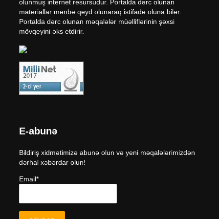
olunmuş internet resursudur. Portalda dərc olunan
materiallar mənbə qeyd olunaraq istifadə oluna bilər.
Portalda dərc olunan məqalələr müəlliflərinin şəxsi
mövqeyini əks etdirir.
E-abunə
Bildiriş xidmətimizə abunə olun və yeni məqalələrimizdən
dərhal xəbərdar olun!
Email*