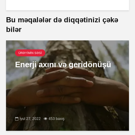
Bu məqalələr də diqqətinizi çəkə
bilər
ÜRƏYİMİN SƏSİ
Enerji axını və geridönüşü
İyul 27, 2022
453 baxış