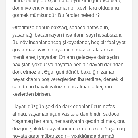
birinə olduqca oxşar, hətta eyni kimi görünsə belə,
dərinliyə endiyimiz zaman bir xeyli fərq olduğunu
görmək mümkündür. Bu fərqlər nələrdir?
Ətrafımıza dönüb baxsaq, sadəcə nəfəs alıb,
yaşamağı bacarmayan insanların sayı hesabsızdır.
Bu növ insanlar ancaq şikayətlənər, heç bir fəaliyyət
göstərməz, vaxtın dəyərini bilməz, ətrafa ancaq
mənfi enerji yayarlar. Onların gələcəyə dair aydın
Alfred Adler və
Həyatın 
onun fərdi
nədir?
baxışları yoxdur və həyatda heç bir dəyəri dərindən
psixologiya
dərk etməzlər. Əgər geri dönüb baxdığın zaman
anlayışı
həyat kitabın boş vərəqlərdən ibarətdirsə, demək ki,
Konstrukt
sən də bu həyatı yalnız nəfəs almaqla keçirən
“Ulduzlu gecə”
üçün 6 fa
kəslərdən birisən.
necə yarandı?
üsul
Həyatı düzgün şəkildə dərk edənlər üçün nəfəs
Avraam L
Özünüdərketmə
məktubu
almaq, yaşamaq üçün vasitələrdən biridir sadəcə.
nədir və necə
Yaşamaq hər anın, hər saniyənin qədrin bilmək, onu
formalaşdırılır?
düzgün şəkildə dəyərləndirmək deməkdir. Yaşamaq
həyata qarşı mübarizədir – yıxıldığında durmağı