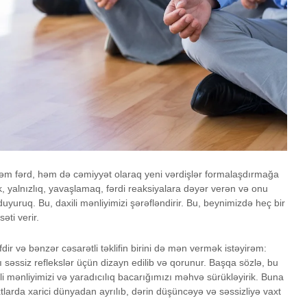
İstək, yoxsa ehtiyac?
Oxucun
İnsana nəsihət yox,
Kouçinq 
ünsiyyət lazımdır
üstünlü
 həm fərd, həm də cəmiyyət olaraq yeni vərdişlər formalaşdırmağa
lik, yalnızlıq, yavaşlamaq, fərdi reaksiyalara dəyər verən və onu
uyuruq. Bu, daxili mənliyimizi şərəfləndirir. Bu, beynimizdə heç bir
ti verir.
lifdir və bənzər cəsarətli təklifin birini də mən vermək istəyirəm:
sı səssiz reflekslər üçün dizayn edilib və qorunur. Başqa sözlə, bu
li mənliyimizi və yaradıcılıq bacarığımızı məhvə sürükləyirik. Buna
tlarda xarici dünyadan ayrılıb, dərin düşüncəyə və səssizliyə vaxt