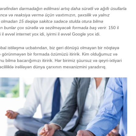
ərəfindən darmadağın edilməsi artıq daha sürətli və ağıllı üsullarla
üşüncə və reaksiya vermə üçün vaxtımızın, şəxsilik və yalnız
i olmadan 15 dəqiqə sakitcə sadəcə stulda otura bilmə
tün bunlar çox sürətlə və sezilməyəcək formada baş verir.
150 il
il əvvəl internet yox idi, iyirmi il əvvəl Google yox idi.
bal istiləşmə ucbatından, biz geri dönüşü olmayan bir nöqtəyə
ə görünməyən bir formada özümüzü itiririk. Kim olduğumuz və
bilmə bacarığımızı itiririk. Hər birimiz şüursuz və qeyri-ixtiyari
əcililiklə irəliləyən dünya çarxının mexanizmini yaradırıq.
Savadlıyam, yoxsa
Nokia ef
ziyalı?