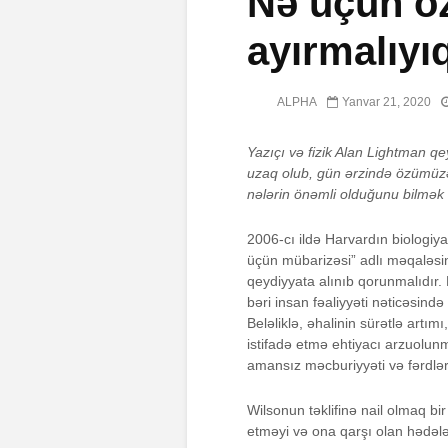
Nə üçün ö
ayırmalıyı
ALPHA
Yanvar 21, 2020
Yazıçı və fizik Alan Lightman qe
uzaq olub, gün ərzində özümüz
nələrin önəmli olduğunu bilmək qa
2006-cı ildə Harvardın biologiy
üçün mübarizəsi” adlı məqaləsind
qeydiyyata alınıb qorunmalıdır
bəri insan fəaliyyəti nəticəsin
Beləliklə, əhalinin sürətlə artım
istifadə etmə ehtiyacı arzuolunm
amansız məcburiyyəti və fərdlərin
Wilsonun təklifinə nail olmaq bir 
etməyi və ona qarşı olan hədələr