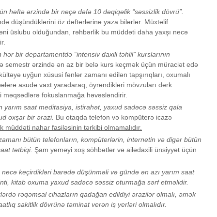
ün həftə ərzində bir neçə dəfə 10 dəqiqəlik “səssizlik dövrü”.
də düşündüklərini öz dəftərlərinə yaza bilərlər. Müxtəlif
əni üslubu olduğundan, rəhbərlik bu müddəti daha yaxşı necə
r.
 hər bir departamentdə “intensiv daxili təhlil” kurslarının
bə semestr ərzində ən az bir belə kurs keçmək üçün müraciət edə
fakültəyə uyğun xüsusi fənlər zamanı edilən tapşırıqları, oxumalı
bələrə asudə vaxt yaradaraq, öyrəndikləri mövzuları dərk
ti məqsədlərə fokuslanmağa həvəsləndirir.
ün yarım saat meditasiya, istirahət, yaxud sadəcə səssiz qala
ud oxşar bir ərazi.
Bu otaqda telefon və kompüterə icazə
ik müddəti nahar fasiləsinin tərkibi olmamalıdır.
amanı bütün telefonların, kompüterlərin, internetin və digər bütün
at tətbiqi.
Şam yeməyi xoş söhbətlər və ailədaxili ünsiyyət üçün
ı necə keçirdikləri barədə düşünməli və gündə ən azı yarım saat
nti, kitab oxuma yaxud sadəcə səssiz oturmağa sərf etməlidir.
lərdə rəqəmsal cihazların qadağan edildiyi ərazilər olmalı, əmək
aatlıq sakitlik dövrünə təminat verən iş yerləri olmalıdır.