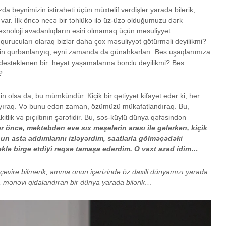
a beynimizin istirahəti üçün müxtəlif vərdişlər yarada bilərik,
 var. İlk öncə necə bir təhlükə ilə üz-üzə olduğumuzu dərk
texnoloji avadanlıqların əsiri olmamaq üçün məsuliyyət
 qurucuları olaraq bizlər daha çox məsuliyyət götürməli deyilikmi?
zin qurbanlarıyıq, eyni zamanda da günahkarları. Bəs uşaqlarımıza
və dəstəklənən bir həyat yaşamalarına borclu deyilikmi? Bəs
?
in olsa da, bu mümkündür. Kiçik bir qətiyyət kifayət edər ki, hər
yıraq. Və bunu edən zaman, özümüzü mükafatlandıraq. Bu,
itlik və pıçıltının şərəfidir. Bu, səs-küylü dünya qəfəsindən
lər öncə, məktəbdən evə sıx meşələrin arası ilə gələrkən, kiçik
un asta addımlarını izləyərdim, saatlarla gölməçədəki
ləklə birgə etdiyi rəqsə tamaşa edərdim. O vaxt azad idim…
 çevirə bilmərik, amma onun içərizində öz daxili dünyamızı yarada
n, mənəvi qidalandıran bir dünya yarada bilərik…