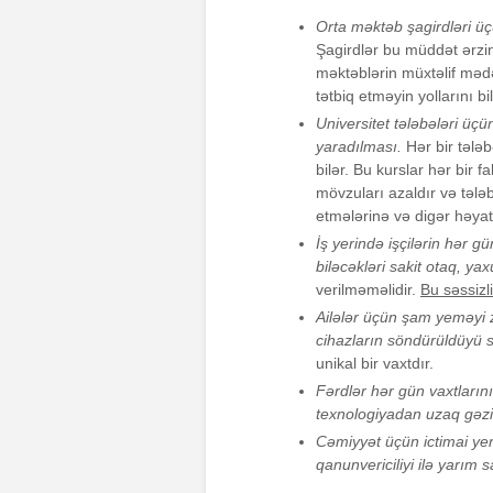
Orta məktəb şagirdləri üç
Şagirdlər bu müddət ərzin
məktəblərin müxtəlif məd
tətbiq etməyin yollarını bili
Universitet tələbələri üçün
yaradılması.
Hər bir tələ
bilər. Bu kurslar hər bir 
mövzuları azaldır və tələ
etmələrinə və digər həya
İş yerində işçilərin hər g
biləcəkləri sakit otaq, yax
verilməməlidir.
Bu səssizl
Ailələr üçün şam yeməyi z
cihazların söndürüldüyü sa
unikal bir vaxtdır.
Fərdlər hər gün vaxtların
texnologiyadan uzaq gəzi
Cəmiyyət üçün ictimai yer
qanunvericiliyi ilə yarım s