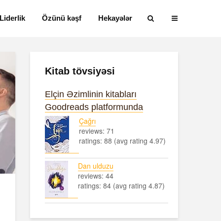
Liderlik
Özünü kəşf
Hekayələr
Kitab tövsiyəsi
Elçin Əzimlinin kitabları
Goodreads platformunda
Çağrı
reviews: 71
ratings: 88 (avg rating 4.97)
Dan ulduzu
reviews: 44
ratings: 84 (avg rating 4.87)
Alfred Adler və
Həyatın mən
onun fərdi
nədir?