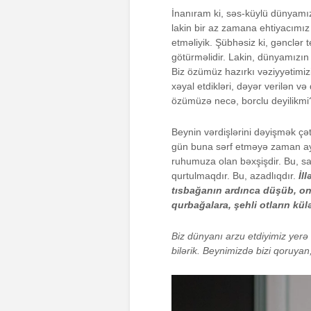
İnanıram ki, səs-küylü dünyamızd
lakin bir az zamana ehtiyacımız
etməliyik. Şübhəsiz ki, gənclər 
götürməlidir. Lakin, dünyamızın
Biz özümüz hazırkı vəziyyətimi
xəyal etdikləri, dəyər verilən 
özümüzə necə, borclu deyilikmi
Beynin vərdişlərini dəyişmək çət
gün buna sərf etməyə zaman a
ruhumuza olan bəxşişdir. Bu, sak
qurtulmaqdır. Bu, azadlıqdır.
İl
tısbağanın ardınca düşüb, on
qurbağalara, şehli otların kü
Biz dünyanı arzu etdiyimiz yerə
bilərik. Beynimizdə bizi qoruya