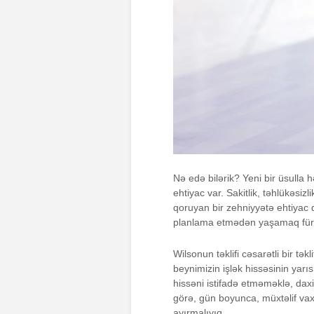
Nə edə bilərik? Yeni bir üsulla
ehtiyac var. Sakitlik, təhlükəsiz
qoruyan bir zehniyyətə ehtiyac d
planlama etmədən yaşamaq fürsə
Wilsonun təklifi cəsarətli bir tək
beynimizin işlək hissəsinin yarı
hissəni istifadə etməməklə, daxi
görə, gün boyunca, müxtəlif vax
ayırmalıyıq.