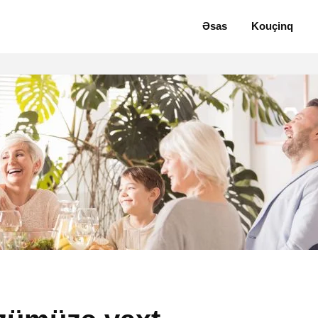
Əsas
Kouçinq