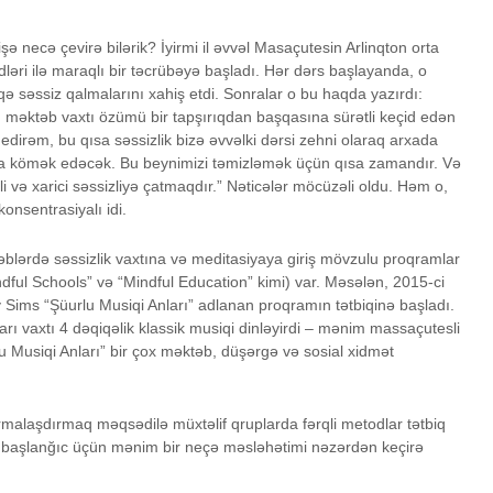
 necə çevirə bilərik? İyirmi il əvvəl Masaçutesin Arlinqton orta
ləri ilə maraqlı bir təcrübəyə başladı. Hər dərs başlayanda, o
qə səssiz qalmalarını xahiş etdi. Sonralar o bu haqda yazırdı:
, məktəb vaxtı özümü bir tapşırıqdan başqasına sürətli keçid edən
 edirəm, bu qısa səssizlik bizə əvvəlki dərsi zehni olaraq arxada
a kömək edəcək. Bu beynimizi təmizləmək üçün qısa zamandır. Və
i və xarici səssizliyə çatmaqdır.” Nəticələr möcüzəli oldu. Həm o,
onsentrasiyalı idi.
təblərdə səssizlik vaxtına və meditasiyaya giriş mövzulu proqramlar
Mindful Schools” və “Mindful Education” kimi) var. Məsələn, 2015-ci
y Sims “Şüurlu Musiqi Anları” adlanan proqramın tətbiqinə başladı.
rı vaxtı 4 dəqiqəlik klassik musiqi dinləyirdi – mənim massaçutesli
u Musiqi Anları” bir çox məktəb, düşərgə və sosial xidmət
ormalaşdırmaq məqsədilə müxtəlif qruplarda fərqli metodlar tətbiq
lkin başlanğıc üçün mənim bir neçə məsləhətimi nəzərdən keçirə