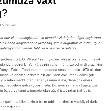
zümüzə vaxt
q?
5 min read
yd edir ki, texnologiyadan və diqqətimizi dağıdan digər şeylərdən
ə bir neçə dəqiqə/saat ayırmasaq, kim olduğumuz və bizim üçün
biliyyətimizi itirmək təhlükəsi ilə üz-üzə qalarıq.
a professoru E.O. Wilson “Yarımçıq Yer kürəsi: planetimizin həyat
ə iddia edirdi ki, Yer kürəsinin yarısı mühafizə edilməli ərazi kimi
. Dünya Təbiət Fondunun məlumatına əsasən, təkcə 1970-ci ildən
də meşə və dəniz ekosisteminin 30%-dən çoxu məhv edilmişdir.
ı, yüksələn maddi rifah, rahat yaşama istəyi, daha çox enerji
az nəticələrə gətirib çıxarmışdır. Bu, eyni zamanda kapitalizmin
 öz sərvətlərini artırmağa olan güclü istəyindən irəli gəlir.
az çətin ola bilər, lakin o bizim təbii mühitimizin vacibliyini dərk
i təmsil edir.