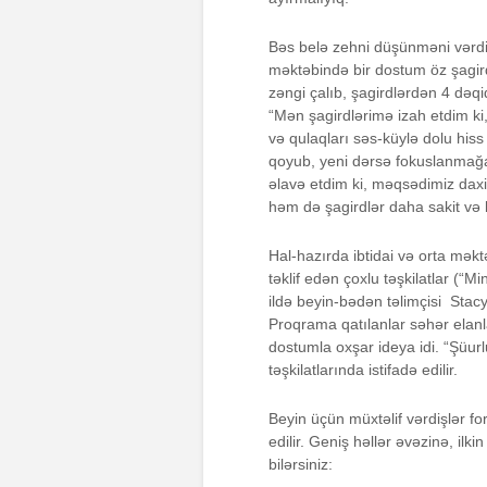
Bəs belə zehni düşünməni vərdişə
məktəbində bir dostum öz şagird
zəngi çalıb, şagirdlərdən 4 dəqi
“Mən şagirdlərimə izah etdim ki
və qulaqları səs-küylə dolu hiss
qoyub, yeni dərsə fokuslanmağ
əlavə etdim ki, məqsədimiz daxil
həm də şagirdlər daha sakit və k
Hal-hazırda ibtidai və orta mək
təklif edən çoxlu təşkilatlar (“
ildə beyin-bədən təlimçisi Stac
Proqrama qatılanlar səhər elanla
dostumla oxşar ideya idi. “Şüurl
təşkilatlarında istifadə edilir.
Beyin üçün müxtəlif vərdişlər f
edilir. Geniş həllər əvəzinə, i
bilərsiniz: