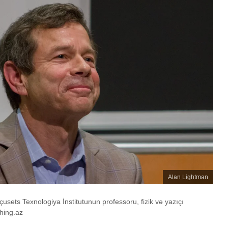
Alan Lightman
sets Texnologiya İnstitutunun professoru, fizik və yazıçı
hing.az