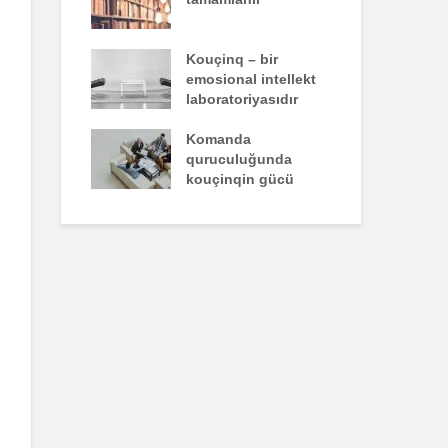
un yazdığı
Kouçinq – bir
İst
emosional intellekt
laboratoriyasıdır
zəiflik deyil,
Komanda
İns
kdür
quruculuğunda
üns
kouçinqin gücü