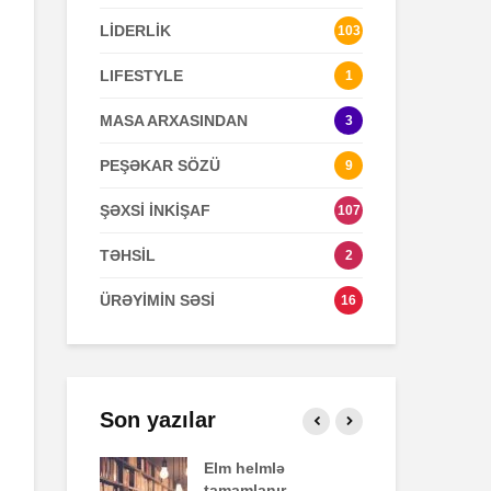
LİDERLİK
103
Zaman keçir,
Açılmamış
LIFESTYLE
1
yoxsa biz?
məktubun sir
MASA ARXASINDAN
3
PEŞƏKAR SÖZÜ
9
ŞƏXSİ İNKİŞAF
107
TƏHSİL
2
ÜRƏYİMİN SƏSİ
16
Son yazılar
fekti
Elm helmlə
Sa
tamamlanır
ziy