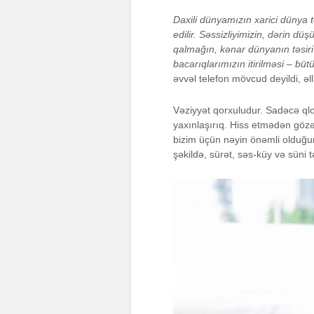
Daxili dünyamızın xarici dünya t
edilir. Səssizliyimizin, dərin d
qalmağın, kənar dünyanın təsir
bacarıqlarımızın itirilməsi – bü
əvvəl telefon mövcud deyildi, əlli 
Vəziyyət qorxuludur. Sadəcə qlo
yaxınlaşırıq. Hiss etmədən göz
bizim üçün nəyin önəmli olduğunu 
şəkildə, sürət, səs-küy və süni t