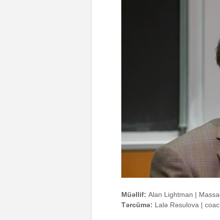
Müəllif:
Alan Lightman | Massaçu
Tərcümə:
Lalə Rəsulova | coac