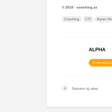
© 2018 · coaching.az
Coaching
CTI
Karen Ki
ALPHA
BÜTÜN MƏQAL
Sokratın üç ələyi