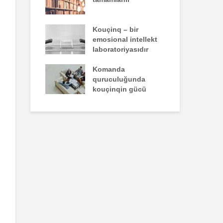
un yazdığı
Kouçinq – bir
İst
emosional intellekt
laboratoriyasıdır
zəiflik deyil,
Komanda
İns
kdür
quruculuğunda
üns
kouçinqin gücü