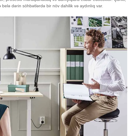
və belə dərin söhbətlərdə bir növ dahilik və aydınlıq var.