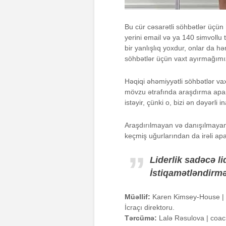
Bu cür cəsarətli söhbətlər üçün
yerini email və ya 140 simvollu t
bir yanlışlıq yoxdur, onlar da hə
söhbətlər üçün vaxt ayırmağımı
Həqiqi əhəmiyyətli söhbətlər vax
mövzu ətrafında araşdırma apa
istəyir, çünki o, bizi ən dəyər
Araşdırılmayan və danışılmayan 
keçmiş uğurlarından da irəli ap
Liderlik sadəcə l
İstiqamətləndirmə
Müəllif:
Karen Kimsey-House | Ko
İcraçı direktoru.
Tərcümə:
Lalə Rəsulova | coac