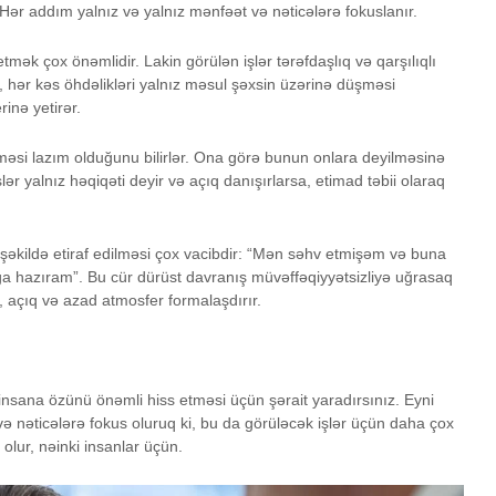
ər addım yalnız və yalnız mənfəət və nəticələrə fokuslanır.
tmək çox önəmlidir. Lakin görülən işlər tərəfdaşlıq və qarşılıqlı
, hər kəs öhdəlikləri yalnız məsul şəxsin üzərinə düşməsi
rinə yetirər.
lməsi lazım olduğunu bilirlər. Ona görə bunun onlara deyilməsinə
lər yalnız həqiqəti deyir və açıq danışırlarsa, etimad təbii olaraq
şəkildə etiraf edilməsi çox vacibdir: “Mən səhv etmişəm və buna
ğa hazıram”. Bu cür dürüst davranış müvəffəqiyyətsizliyə uğrasaq
 açıq və azad atmosfer formalaşdırır.
insana özünü önəmli hiss etməsi üçün şərait yaradırsınız. Eyni
 nəticələrə fokus oluruq ki, bu da görüləcək işlər üçün daha çox
olur, nəinki insanlar üçün.
Savadlıyam, yoxsa
Nokia ef
ziyalı?