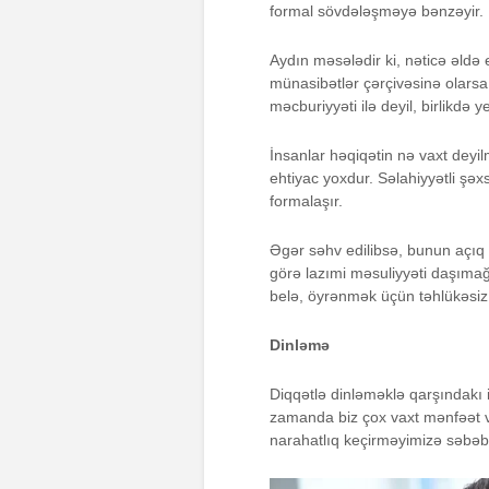
formal sövdələşməyə bənzəyir. H
Aydın məsələdir ki, nəticə əldə e
münasibətlər çərçivəsinə olarsa
məcburiyyəti ilə deyil, birlikdə ye
İnsanlar həqiqətin nə vaxt deyi
ehtiyac yoxdur. Səlahiyyətli şəxs
formalaşır.
Əgər səhv edilibsə, bunun açıq 
görə lazımi məsuliyyəti daşıma
belə, öyrənmək üçün təhlükəsiz,
Dinləmə
Diqqətlə dinləməklə qarşındakı 
zamanda biz çox vaxt mənfəət və
narahatlıq keçirməyimizə səbəb 