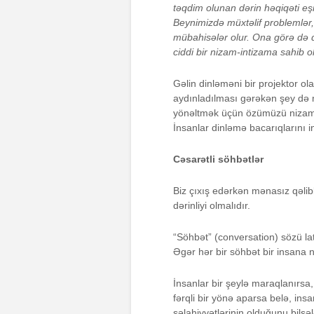
təqdim olunan dərin həqiqəti e
Beynimizdə müxtəlif problemlər,
mübahisələr olur. Ona görə də d
ciddi bir nizam-intizama sahib o
Gəlin dinləməni bir projektor o
aydınladılması gərəkən şey də m
yönəltmək üçün özümüzü nizama 
İnsanlar dinləmə bacarıqlarını ink
Cəsarətli söhbətlər
Biz çıxış edərkən mənasız qəlib
dərinliyi olmalıdır.
“Söhbət” (conversation) sözü la
Əgər hər bir söhbət bir insana
İnsanlar bir şeylə maraqlanırsa,
fərqli bir yönə aparsa belə, ins
səlahiyyətlərinin olduğunu bils