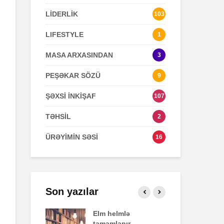
LİDERLİK
103
Zaman keçir,
Açılmamış
LIFESTYLE
1
yoxsa biz?
məktubun sir
MASA ARXASINDAN
3
PEŞƏKAR SÖZÜ
9
ŞƏXSİ İNKİŞAF
107
TƏHSİL
2
ÜRƏYİMİN SƏSİ
16
Son yazılar
fekti
Elm helmlə
Sa
tamamlanır
ziy