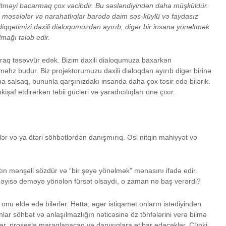
şitməyi bacarmaq çox vacibdir. Bu səsləndiyindən daha müşküldür.
 məsələlər və narahatlıqlar barədə daim səs-küylü və faydasız
iqqətimizi daxili dialoqumuzdan ayırıb, digər bir insana yönəltmək
lmağı tələb edir.
laraq təsəvvür edək. Bizim daxili dialoqumuza baxarkən
əhz budur. Biz projektorumuzu daxili dialoqdan ayırıb digər birinə
salsaq, bununla qarşınızdakı insanda daha çox təsir edə bilərik.
işaf etdirərkən təbii gücləri və yaradıcılıqları önə çıxır.
lər və ya ötəri söhbətlərdən danışmırıq. Əsl nitqin mahiyyət və
tın mənşəli sözdür və “bir şeyə yönəlmək” mənasını ifadə edir.
 nəyisə deməyə yönələn fürsət olsaydı, o zaman nə baş verərdi?
 onu əldə edə bilərlər. Hətta, əgər istiqamət onların istədiyindən
anlar söhbət və anlaşılmazlığın nəticəsinə öz töhfələrini verə bilmə
ələr, proseslə maraqlanacaq və danışıqlara etibar edəcəklər. Çünki,