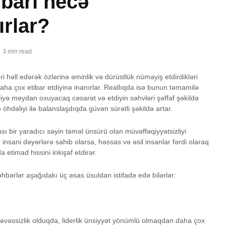
ibarı necə
ırlar?
3 min read
ri həll edərək özlərinə əminlik və dürüstlük nümayiş etdirdikləri
a çox etibar etdiyinə inanırlar. Reallıqda isə bunun təmamilə
liyə meydan oxuyacaq cəsarət və etdiyin səhvləri şəffaf şəkildə
hdəliyi ilə balanslaşdıqda güvən sürətli şəkildə artar.
ı bir yaradıcı səyin təməl ünsürü olan müvəffəqiyyətsizliyi
r insani dəyərlərə sahib olarsa, həssas və əsil insanlar fərdi olaraq
a etimad hissini inkişaf etdirər.
bərlər aşağıdakı üç əsas üsuldan istifadə edə bilərlər:
əvəssizlik olduqda, liderlik ünsiyyət yönümlü olmaqdan daha çox