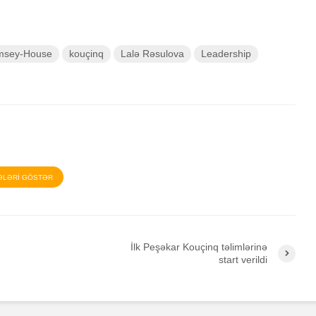
msey-House
kouçinq
Lalə Rəsulova
Leadership
ƏLƏRİ GÖSTƏR
İlk Peşəkar Kouçinq təlimlərinə
start verildi