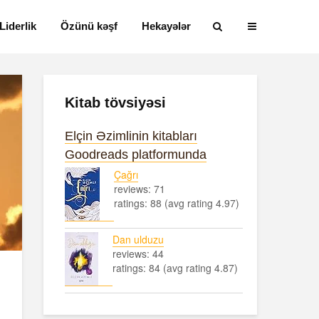
Liderlik
Özünü kəşf
Hekayələr
Kitab tövsiyəsi
Elçin Əzimlinin kitabları
Goodreads platformunda
Çağrı
reviews: 71
ratings: 88 (avg rating 4.97)
Dan ulduzu
reviews: 44
ratings: 84 (avg rating 4.87)
Alfred Adler və
Həyatın mən
onun fərdi
nədir?