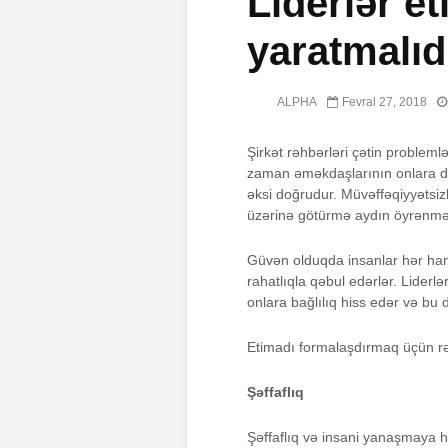
Liderlər et
yaratmalıd
ALPHA
Fevral 27, 2018
Şirkət rəhbərləri çətin problemlə
zaman əməkdaşlarının onlara dah
əksi doğrudur. Müvəffəqiyyətsiz
üzərinə götürmə aydın öyrənmə ö
Güvən olduqda insanlar hər hans
rahatlıqla qəbul edərlər. Liderlə
onlara bağlılıq hiss edər və bu d
Etimadı formalaşdırmaq üçün rəh
Şəffaflıq
Şəffaflıq və insani yanaşmaya h