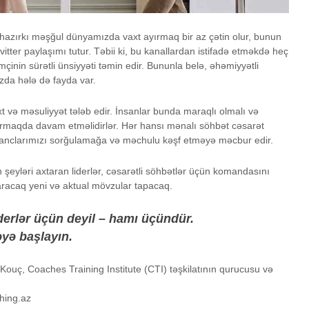
 hazırkı məşğul dünyamızda vaxt ayırmaq bir az çətin olur, bunun
vitter paylaşımı tutur. Təbii ki, bu kanallardan istifadə etməkdə heç
mçinin sürətli ünsiyyəti təmin edir. Bununla belə, əhəmiyyətli
zda hələ də fayda var.
t və məsuliyyət tələb edir. İnsanlar bunda maraqlı olmalı və
rmaqda davam etməlidirlər. Hər hansı mənalı söhbət cəsarət
li inanclarımızı sorğulamağa və məchulu kəşf etməyə məcbur edir.
şeyləri axtaran liderlər, cəsarətli söhbətlər üçün komandasını
aracaq yeni və aktual mövzular tapacaq.
iderlər üçün deyil – hamı üçündür.
yə başlayın.
uç, Coaches Training Institute (CTI) təşkilatının qurucusu və
hing.az