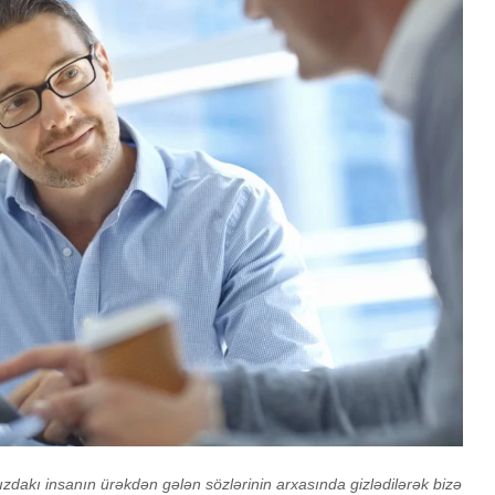
İstək, yoxsa ehtiyac?
Oxucun
İnsana nəsihət yox,
Kouçinq 
ünsiyyət lazımdır
üstünlü
zdakı insanın ürəkdən gələn sözlərinin arxasında gizlədilərək bizə