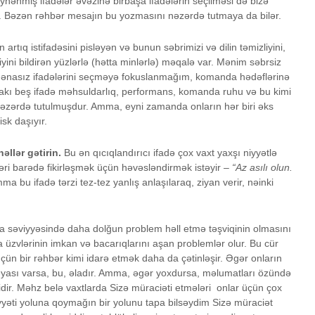
ynənmiş ifadələr əvəzinə birbaşa ifadələrin seçilməsi də bizə
r. Bəzən rəhbər mesajın bu yozmasını nəzərdə tutmaya da bilər.
artıq istifadəsini pisləyən və bunun səbrimizi və dilin təmizliyini,
iyini bildirən yüzlərlə (hətta minlərlə) məqalə var. Mənim səbrsiz
x mənasız ifadələrini seçməyə fokuslanmağım, komanda hədəflərinə
ıdakı beş ifadə məhsuldarlıq, performans, komanda ruhu və bu kimi
əzərdə tutulmuşdur. Amma, eyni zamanda onların hər biri əks
sk daşıyır.
llər gətirin.
Bu ən qıcıqlandırıcı ifadə çox vaxt yaxşı niyyətlə
əri barədə fikirləşmək üçün həvəsləndirmək istəyir –
“Az asılı olun.
a bu ifadə tərzi tez-tez yanlış anlaşılaraq, ziyan verir, nəinki
a səviyyəsində daha dolğun problem həll etmə təşviqinin olmasını
üzvlərinin imkan və bacarıqlarını aşan problemlər olur. Bu cür
ün bir rəhbər kimi idarə etmək daha da çətinləşir. Əgər onların
eyası varsa, bu, əladır. Amma, əgər yoxdursa, məlumatları özündə
dir. Məhz belə vaxtlarda Sizə müraciəti etmələri onlar üçün çox
Savadlıyam, yoxsa
Nokia ef
iyyəti yoluna qoymağın bir yolunu tapa bilsəydim Sizə müraciət
ziyalı?