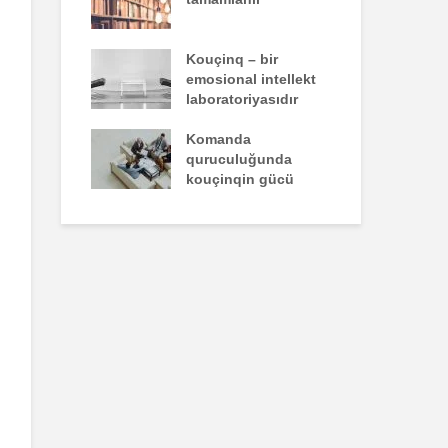
un yazdığı
Kouçinq – bir
İst
emosional intellekt
laboratoriyasıdır
zəiflik deyil,
Komanda
İns
kdür
quruculuğunda
üns
kouçinqin gücü