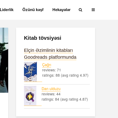
Liderlik
Özünü kəşf
Hekayələr
Kitab tövsiyəsi
Elçin Əzimlinin kitabları
Goodreads platformunda
Çağrı
reviews: 71
ratings: 88 (avg rating 4.97)
Dan ulduzu
reviews: 44
ratings: 84 (avg rating 4.87)
Alfred Adler və
Həyatın mən
onun fərdi
nədir?