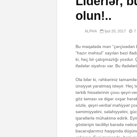
Liderlər, b
olun!..
ALPHA
İyul 20, 2017
7
Bu məqalədə mən “çərçivədən kən
“hazır məhsul” sayılan bəzi ifa
ki, heç bir çatışmazlığı yoxdur.
ifadələr siyahısı var. Bu ifadəl
Ola bilər ki, rəhbəriniz tamamil
ünsiyyət yaratmaq istəyir. Heç 
tərkib hissələrinin çoxu qeyri-ve
göz təması və digər oxşar hərək
sözlə, qeyri-verbal mahiyyət ço
səmimiyyətini, səlahiyyətini, güc
işarətlərlə mühakimə edirik. Eyn
göstərişin təcililiyi barədə nət
bacarıqlarımız haqqında düşüncə