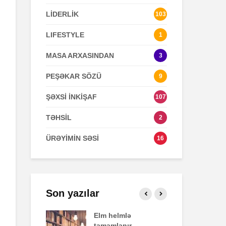
LİDERLİK
103
Zaman keçir,
Açılmamış
LIFESTYLE
1
yoxsa biz?
məktubun sir
MASA ARXASINDAN
3
PEŞƏKAR SÖZÜ
9
ŞƏXSİ İNKİŞAF
107
TƏHSİL
2
ÜRƏYİMİN SƏSİ
16
Son yazılar
fekti
Elm helmlə
Sa
tamamlanır
ziy