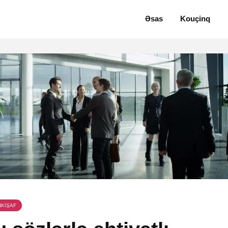
Əsas
Kouçinq
NKİŞAF