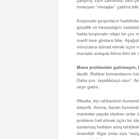
çalışırıq. Eyni zamanda, bəzi çe
müəyyən “mesajlar” çatdıra bili
Korporativ jarqonların həddindən 
gözəllik və həssaslığını zədələd
halda korporativ nitqin bir ço
mənfi təsir göstərə bilər. Aşağ
mövzulara istinad etmək üçün n
mənada anlaşıla bilmə kimi bir ri
Mənə problemlər gətirməyin, hə
deyilir. Rəhbər komandasını özl
Daha çox təşəbbüsçü olun”.
Amm
xeyir gətirir.
Əlbəttə, biz rəhbərlərin komand
istəyirik. Amma, bəzən komanda 
maneələr peyda olarkən onlar üç
problemi həll etmək üçün bir id
saxlamaq həddən artıq təhlükəli
önəmlidir. Əgər onlar sizə “vəz