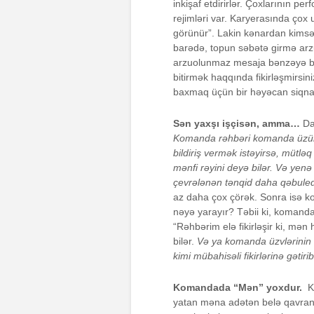
inkişaf etdirirlər. Çoxlarının 
rejimləri var. Karyerasında çox
görünür”. Lakin kənardan kimsə
barədə, topun səbətə girmə arz
arzuolunmaz mesaja bənzəyə bil
bitirmək haqqında fikirləşmirsini
baxmaq üçün bir həyəcan siqnal
Sən yaxşı işçisən, amma…
Da
Komanda rəhbəri komanda üzünü
bildiriş vermək istəyirsə, mütləq
mənfi rəyini deyə bilər. Və yenə 
çevrələnən tənqid daha qəbuled
az daha çox çörək. Sonra isə 
nəyə yarayır? Təbii ki, komanda
“Rəhbərim elə fikirləşir ki, mə
bilər.
Və ya komanda üzvlərini
kimi mübahisəli fikirlərinə gətirib
Komandada “Mən” yoxdur.
Ko
yatan məna adətən belə qavranı