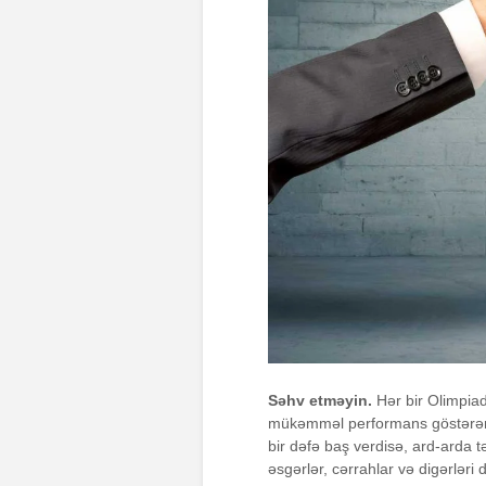
Səhv etməyin.
Hər bir Olimpiada
mükəmməl performans göstərən a
bir dəfə baş verdisə, ard-arda tə
əsgərlər, cərrahlar və digərlə