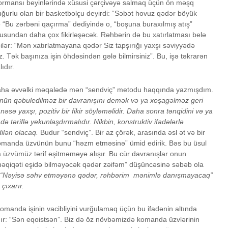
performansı beyinlərində xüsusi çərçivəyə salmaq üçün ön məşq
 uğurlu olan bir basketbolçu deyirdi: “Səbət hovuz qədər böyük
 “Bu zərbəni qaçırma” dediyində o, “boşuna buraxılmış atış”
usundan daha çox fikirləşəcək. Rəhbərin də bu xatırlatması belə
ər: “Mən xatırlatmayana qədər Siz tapşırığı yaxşı səviyyədə
z. Tək başınıza işin öhdəsindən gələ bilmirsiniz”. Bu, işə təkrarən
ıdır.
ha əvvəlki məqalədə mən “sendviç” metodu haqqında yazmışdım.
n qəbuledilməz bir davranışını demək və ya xoşagəlməz geri
 nəsə yaxşı, pozitiv bir fikir söyləməlidir. Daha sonra tənqidini və ya
də təriflə yekunlaşdırmalıdır.
Nikbin, konstruktiv ifadələrlə
ilən olacaq.
Budur “sendviç”. Bir az çörək, arasında əsl ət və bir
komanda üzvünün bunu “həzm etməsinə” ümid edirik. Bəs bu üsul
 üzvümüz tərif eşitməməyə alışır. Bu cür davranışlar onun
n həqiqəti eşidə bilməyəcək qədər zəifəm” düşüncəsinə səbəb ola
n “Nəyisə səhv etməyənə qədər, rəhbərim mənimlə danışmayacaq”
 çıxarır.
manda işinin vacibliyini vurğulamaq üçün bu ifadənin altında
r: “Sən eqoistsən”. Biz də öz növbəmizdə komanda üzvlərinin