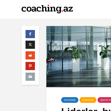
KOUÇİNQ
LİDERLİK
ŞƏXSİ İ