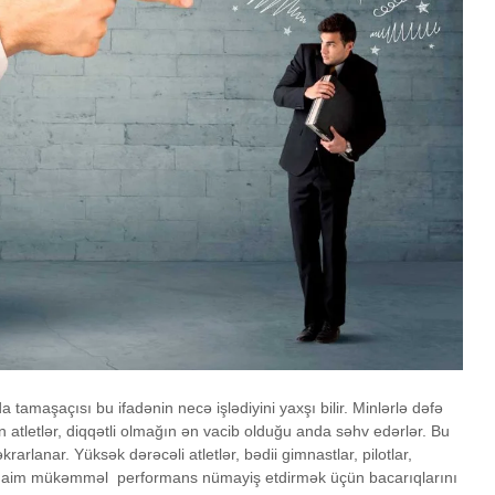
 tamaşaçısı bu ifadənin necə işlədiyini yaxşı bilir. Minlərlə dəfə
tletlər, diqqətli olmağın ən vacib olduğu anda səhv edərlər. Bu
krarlanar. Yüksək dərəcəli atletlər, bədii gimnastlar, pilotlar,
ri daim mükəmməl performans nümayiş etdirmək üçün bacarıqlarını