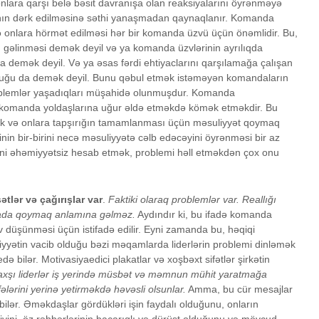
onlara qarşı belə bəsit davranışa olan reaksiyalarını öyrənməyə
ının dərk edilməsinə səthi yanaşmadan qaynaqlanır. Komanda
ə onlara hörmət edilməsi hər bir komanda üzvü üçün önəmlidir. Bu,
gəlinməsi demək deyil və ya komanda üzvlərinin ayrılıqda
a demək deyil. Və ya əsas fərdi ehtiyaclarını qarşılamağa çalışan
duğu da demək deyil. Bunu qəbul etmək istəməyən komandaların
blemlər yaşadıqları müşahidə olunmuşdur. Komanda
öz komanda yoldaşlarına uğur əldə etməkdə kömək etməkdir. Bu
ək və onlara tapşırığın tamamlanması üçün məsuliyyət qoymaq
nin bir-birini necə məsuliyyətə cəlb edəcəyini öyrənməsi bir az
rini əhəmiyyətsiz hesab etmək, problemi həll etməkdən çox onu
ətlər və çağırışlar var
.
Faktiki olaraq problemlər var. Reallığı
xada qoymaq anlamına gəlməz.
Aydındır ki, bu ifadə komanda
iv düşünməsi üçün istifadə edilir. Eyni zamanda bu, həqiqi
iyyətin vacib olduğu bəzi məqamlarda liderlərin problemi dinləmək
ə bilər. Motivasiyaedici plakatlar və xoşbəxt sifətlər şirkətin
axşı liderlər iş yerində müsbət və məmnun mühit yaratmağa
ələrini yerinə yetirməkdə həvəsli olsunlar.
Amma, bu cür mesajlar
ə bilər. Əməkdaşlar gördükləri işin faydalı olduğunu, onların