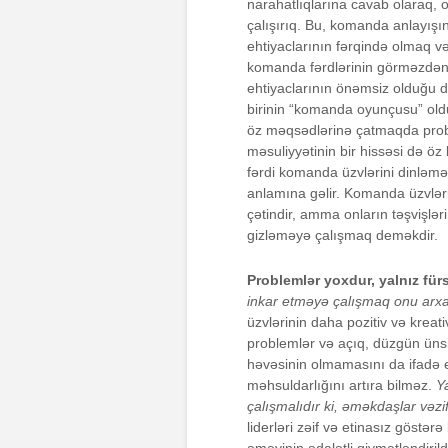
narahatlıqlarına cavab olaraq, 
çalışırıq. Bu, komanda anlayış
ehtiyaclarının fərqində olmaq v
komanda fərdlərinin görməzdən 
ehtiyaclarının önəmsiz olduğu d
birinin “komanda oyunçusu” ol
öz məqsədlərinə çatmaqda pro
məsuliyyətinin bir hissəsi də 
fərdi komanda üzvlərini dinləm
anlamına gəlir. Komanda üzvləri
çətindir, amma onların təşvişlə
gizləməyə çalışmaq deməkdir.
Problemlər yoxdur, yalnız fürs
inkar etməyə çalışmaq onu ar
üzvlərinin daha pozitiv və kreat
problemlər və açıq, düzgün üns
həvəsinin olmamasını da ifadə ed
məhsuldarlığını artıra bilməz.
Y
çalışmalıdır ki, əməkdaşlar vəzif
liderləri zəif və etinasız göstər