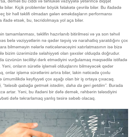
a, deməli bu ciddi və təhlükəli vəziyyətə yetərincə diqqət
ə bilər. Kiçik problemlər böyük fəlakətə çevrilə bilər. Bu ifadədə
eç bir həll təklifi olmadan gələn əməkdaşların performansı
İstək, yoxsa ehtiyac?
Oxucun
ifadə etsək, bu, təcridolmaya yol aça bilər.
in tamamlanması, təklifin hazırlanıb bitirilməsi və ya son təhvil
 kəs belə vəziyyətlərin nə qədər təşviş və narahatlıq yaratdığını çox
İnsana nəsihət yox,
Kouçinq 
rtara bilməməyin nələrlə nəticələnəcəyini xatırlatmasının isə bizə
ünsiyyət lazımdır
üstünlü
ilə bizim üzərimizdə səlahiyyəti olan şəxslər olduqda doğrudur.
 üzvünün təcililiyi dərk etmədiyini vurğulamaq məqsədilə istifadə
. Yəni, onların sürətlə işləməli olduqlarını bilməyəcək qədər
, onlar işləmə sürətlərini artıra bilər, lakin nəticədə çoxlu
 ümumilikdə keyfiyyəti çox aşağı olan bir iş ortaya çıxacaq.
i, “tələsib qabağa getmək istədim, daha da geri getdim”.
Burada
ikcə artar. Yəni, bu ifadəni bir dəfə demək, rəhbərin tələsdiyini
vbəti dəfə təkrarlamaq yanlış təsirə səbəb olacaq.