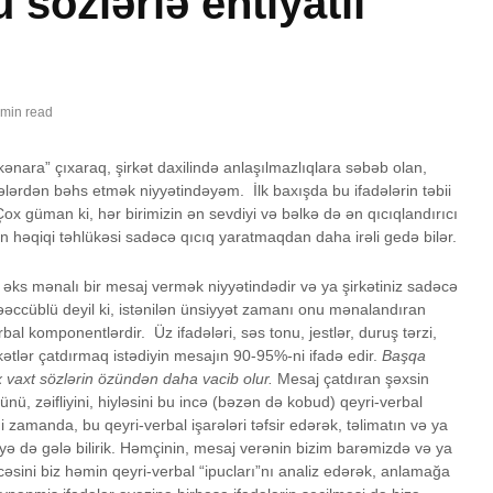
u sözlərlə ehtiyatlı
 min read
ara” çıxaraq, şirkət daxilində anlaşılmazlıqlara səbəb olan,
dələrdən bəhs etmək niyyətindəyəm. İlk baxışda bu ifadələrin təbii
 Çox güman ki, hər birimizin ən sevdiyi və bəlkə də ən qıcıqlandırıcı
ərin həqiqi təhlükəsi sadəcə qıcıq yaratmaqdan daha irəli gedə bilər.
ə əks mənalı bir mesaj vermək niyyətindədir və ya şirkətiniz sadəcə
təəccüblü deyil ki, istənilən ünsiyyət zamanı onu mənalandıran
rbal komponentlərdir. Üz ifadələri, səs tonu, jestlər, duruş tərzi,
ətlər çatdırmaq istədiyin mesajın 90-95%-ni ifadə edir.
Başqa
x vaxt sözlərin özündən daha vacib olur.
Mesaj çatdıran şəxsin
ünü, zəifliyini, hiyləsini bu incə (bəzən də kobud) qeyri-verbal
i zamanda, bu qeyri-verbal işarələri təfsir edərək, təlimatın və ya
icəyə də gələ bilirik. Həmçinin, mesaj verənin bizim barəmizdə və ya
sini biz həmin qeyri-verbal “ipucları”nı analiz edərək, anlamağa