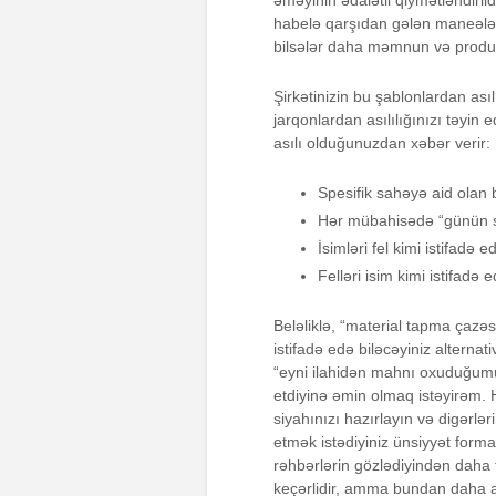
əməyinin ədalətli qiymətləndiril
habelə qarşıdan gələn maneələri
bilsələr daha məmnun və produkt
Şirkətinizin bu şablonlardan ası
jarqonlardan asılılığınızı təyin e
asılı olduğunuzdan xəbər verir:
Spesifik sahəyə aid olan b
Hər mübahisədə “günün so
İsimləri fel kimi istifadə 
Felləri isim kimi istifadə 
Beləliklə, “material tapma çazəsi
istifadə edə biləcəyiniz alterna
“eyni ilahidən mahnı oxuduğumuzu
etdiyinə əmin olmaq istəyirəm. Hə
siyahınızı hazırlayın və digərlə
etmək istədiyiniz ünsiyyət forma
rəhbərlərin gözlədiyindən daha 
keçərlidir, amma bundan daha ar