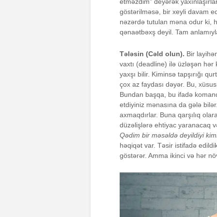
etməzdim” deyərək yaxınlaşırlars
göstərilməsə, bir xeyli davam ed
nəzərdə tutulan məna odur ki, h
qənaətbəxş deyil. Tam anlamıyla 
Tələsin (Cəld olun).
Bir layihən
vaxtı (deadline) ilə üzləşən hər
yaxşı bilir. Kiminsə tapşırığı qu
çox az faydası dəyər. Bu, xüsus
Bundan başqa, bu ifadə komanda
etdiyiniz mənasına da gələ bilər
axmaqdırlar. Buna qarşılıq olaraq
düzəlişlərə ehtiyac yaranacaq və
Qədim bir məsəldə deyildiyi kim
həqiqət var. Təsir istifadə edild
göstərər. Amma ikinci və hər nö