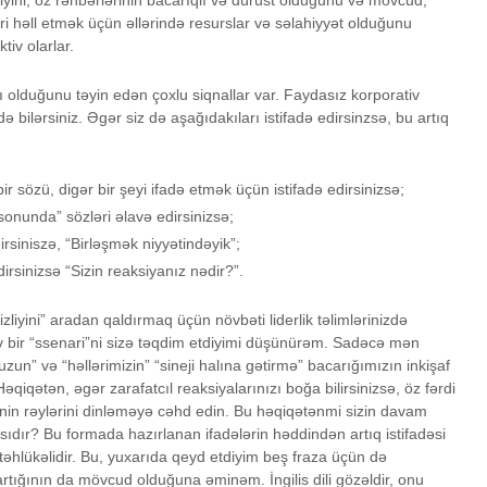
diyini, öz rəhbərlərinin bacarıqlı və dürüst olduğunu və mövcud,
 həll etmək üçün əllərində resurslar və səlahiyyət olduğunu
iv olarlar.
lı olduğunu təyin edən çoxlu siqnallar var. Faydasız korporativ
də bilərsiniz. Əgər siz də aşağıdakıları istifadə edirsinzsə, bu artıq
ir sözü, digər bir şeyi ifadə etmək üçün istifadə edirsinizsə;
nunda” sözləri əlavə edirsinizsə;
edirsiniszə, “Birləşmək niyyətindəyik”;
edirsinizsə “Sizin reaksiyanız nədir?”.
zliyini” aradan qaldırmaq üçün növbəti liderlik təlimlərinizdə
tiv bir “ssenari”ni sizə təqdim etdiyimi düşünürəm. Sadəcə mən
n” və “həllərimizin” “sineji halına gətirmə” bacarığımızın inkişaf
qiqətən, əgər zarafatcıl reaksiyalarınızı boğa bilirsinizsə, öz fərdi
rinin rəylərini dinləməyə cəhd edin. Bu həqiqətənmi sizin davam
sıdır? Bu formada hazırlanan ifadələrin həddindən artıq istifadəsi
təhlükəlidir. Bu, yuxarıda qeyd etdiyim beş fraza üçün də
tığının da mövcud olduğuna əminəm. İngilis dili gözəldir, onu