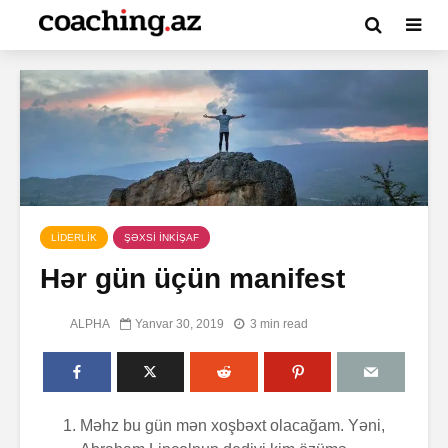
LİDERLİK
ŞƏXSİ İNKİŞAF
Hər gün üçün manifest
ALPHA
Yanvar 30, 2019
3 min read
Məhz bu gün mən xoşbəxt olacağam. Yəni,