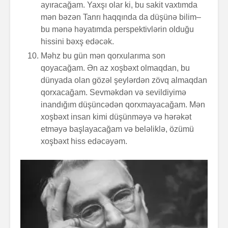
ayıracağam. Yaxşı olar ki, bu sakit vaxtımda
mən bəzən Tanrı haqqında da düşünə bilim–
bu mənə həyatımda perspektivlərin olduğu
hissini bəxş edəcək.
Məhz bu gün mən qorxularıma son
qoyacağam. Ən az xoşbəxt olmaqdan, bu
dünyada olan gözəl şeylərdən zövq almaqdan
qorxacağam. Sevməkdən və sevildiyimə
inandığım düşüncədən qorxmayacağam. Mən
xoşbəxt insan kimi düşünməyə və hərəkət
etməyə başlayacağam və beləliklə, özümü
xoşbəxt hiss edəcəyəm.