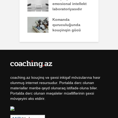
emosional intellekt
laboratoriyasıdır
q zəiflik deyil,
Komanda
İ
lükdür
quruculuğunda
ü
kouçinqin gücü
coaching.az kouçinq və şəxsi inkişaf mövzularına həsr
olunmuş internet resursudur. Portalda dərc olunan
materiallar mənbə qeyd olunaraq istifadə oluna bilər.
Portalda dərc olunan məqalələr müəlliflərinin şəxsi
mövqeyini əks etdirir.