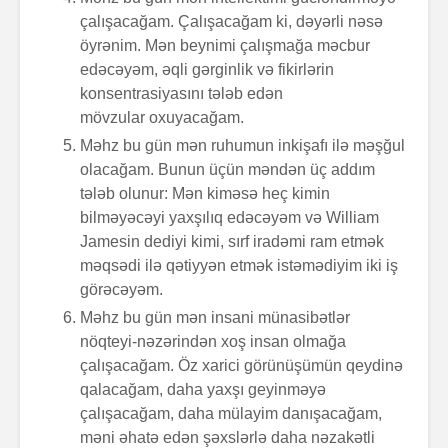
çalışacağam. Çalışacağam ki, dəyərli nəsə
öyrənim. Mən beynimi çalışmağa məcbur
edəcəyəm, əqli gərginlik və fikirlərin
konsentrasiyasını tələb edən
Zalım padşahla
Elm helm
mövzular oxuyacağam.
düzdanışan
tamamlan
Məhz bu gün mən ruhumun inkişafı ilə məşğul
qocanın hekayəti
olacağam. Bunun üçün məndən üç addım
tələb olunur: Mən kiməsə heç kimin
Problem nədədir?
“Olmaz”la
böyüyənl
bilməyəcəyi yaxşılıq edəcəyəm və William
Jamesin dediyi kimi, sırf iradəmi ram etmək
məqsədi ilə qətiyyən etmək istəmədiyim iki iş
Zaman keçir,
Açılmamı
görəcəyəm.
yoxsa biz?
məktubun 
Məhz bu gün mən insani münasibətlər
nöqteyi-nəzərindən xoş insan olmağa
çalışacağam. Öz xarici görünüşümün qeydinə
qalacağam, daha yaxşı geyinməyə
çalışacağam, daha mülayim danışacağam,
məni əhatə edən şəxslərlə daha nəzakətli