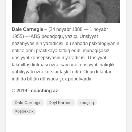
Dale Carnegie
– (24 noyabr 1888 — 1 noyabr
1955) — ABŞ pedaqoqu, yazıçı. Ünsiyyət
nəzəriyyəsinin yaradıcısı, bu sahədə psixologiyanın
nəticələrini praktikaya tətbiq edib, münaqişəsiz
ünsiyyət konsepsiyasının yaradıcısı. Ünsiyyət
təkmilləşdirilməsi üzrə, səmərəli ünsiyyət, natiqlik
qabiliyyəti üzrə kurslar təşkil edib. Onun kitabları
indi də bütün dünyada çox populyardır.
© 2019 · coaching.az
Dale Carnegie
Deyl Karneqi
kouçinq
Xoşbəxtlik