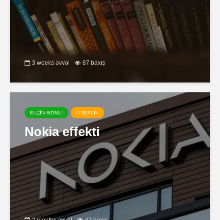
3 weeks əvvəl
87 baxış
ELÇİN ƏZİMLİ
LİDERLİK
Nokia effekti
2 months əvvəl
42 baxış