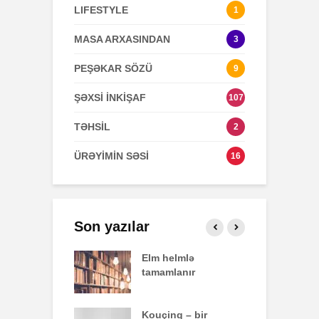
LIFESTYLE
1
MASA ARXASINDAN
3
PEŞƏKAR SÖZÜ
9
ŞƏXSİ İNKİŞAF
107
TƏHSİL
2
ÜRƏYİMİN SƏSİ
16
Son yazılar
effekti
Elm helmlə
S
tamamlanır
z
nun yazdığı
Kouçinq – bir
İ