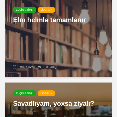
ELÇİN ƏZİMLİ
LİDERLİK
Elm helmlə tamamlanır
1 week əvvəl
110 baxış
ELÇİN ƏZİMLİ
LİDERLİK
Savadlıyam, yoxsa ziyalı?