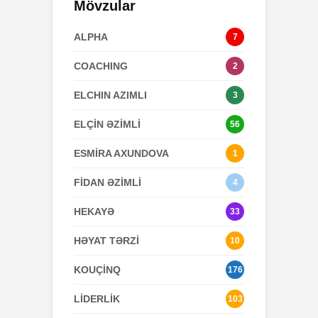
Mövzular
ALPHA
7
COACHING
2
ELCHIN AZIMLI
3
ELÇİN ƏZİMLİ
56
ESMİRA AXUNDOVA
1
FİDAN ƏZİMLİ
4
HEKAYƏ
33
HƏYAT TƏRZİ
10
KOUÇİNQ
176
LİDERLİK
103