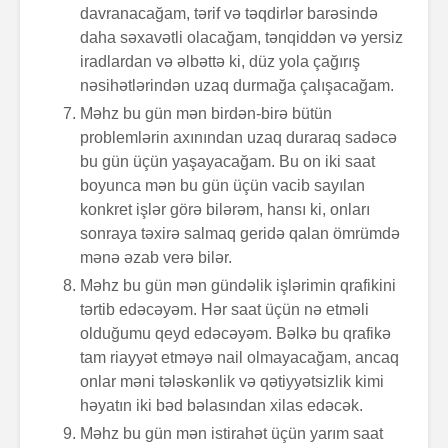
davranacağam, tərif və təqdirlər barəsində
daha səxavətli olacağam, tənqiddən və yersiz
iradlardan və əlbəttə ki, düz yola çağırış
nəsihətlərindən uzaq durmağa çalışacağam.
Məhz bu gün mən birdən-birə bütün
problemlərin axınından uzaq duraraq sadəcə
bu gün üçün yaşayacağam. Bu on iki saat
boyunca mən bu gün üçün vacib sayılan
konkret işlər görə bilərəm, hansı ki, onları
sonraya təxirə salmaq geridə qalan ömrümdə
mənə əzab verə bilər.
Məhz bu gün mən gündəlik işlərimin qrafikini
tərtib edəcəyəm. Hər saat üçün nə etməli
olduğumu qeyd edəcəyəm. Bəlkə bu qrafikə
tam riayyət etməyə nail olmayacağam, ancaq
onlar məni tələskənlik və qətiyyətsizlik kimi
həyatın iki bəd bəlasından xilas edəcək.
Məhz bu gün mən istirahət üçün yarım saat