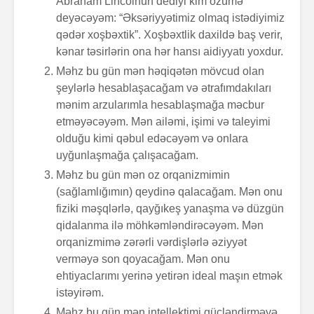
Abraham Lincolnun dediyi kim özümə
deyəcəyəm: “Əksəriyyətimiz olmaq istədiyimiz
qədər xoşbəxtik”. Xoşbəxtlik daxildə baş verir,
kənar təsirlərin ona hər hansı aidiyyatı yoxdur.
Məhz bu gün mən həqiqətən mövcud olan
şeylərlə hesablaşacağam və ətrafımdakıları
mənim arzularımla hesablaşmağa məcbur
etməyəcəyəm. Mən ailəmi, işimi və taleyimi
Alfred Adler və
Həyatın 
olduğu kimi qəbul edəcəyəm və onlara
onun fərdi
nədir?
uyğunlaşmağa çalışacağam.
psixologiya
anlayışı
Məhz bu gün mən oz orqanizmimin
Konstrukt
(sağlamlığımın) qeydinə qalacağam. Mən onu
“Ulduzlu gecə”
üçün 6 fa
fiziki məşqlərlə, qayğıkeş yanaşma və düzgün
necə yarandı?
üsul
qidalanma ilə möhkəmləndirəcəyəm. Mən
orqanizmimə zərərli vərdişlərlə əziyyət
Avraam L
Özünüdərketmə
məktubu
verməyə son qoyacağam. Mən onu
nədir və necə
ehtiyaclarımı yerinə yetirən ideal maşın etmək
formalaşdırılır?
istəyirəm.
Məhz bu gün mən intellektimi gücləndirməyə