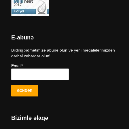
E-abunə
Bildiriş xidmətimizə abunə olun və yeni məqalələrimizdən
dərhal xəbərdar olun!
Email*
Bizimlə əlaqə