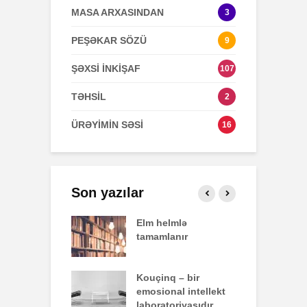
MASA ARXASINDAN
3
PEŞƏKAR SÖZÜ
9
ŞƏXSİ İNKİŞAF
107
TƏHSİL
2
ÜRƏYİMİN SƏSİ
16
Son yazılar
effekti
Elm helmlə
S
tamamlanır
z
nun yazdığı
Kouçinq – bir
İ
emosional intellekt
laboratoriyasıdır