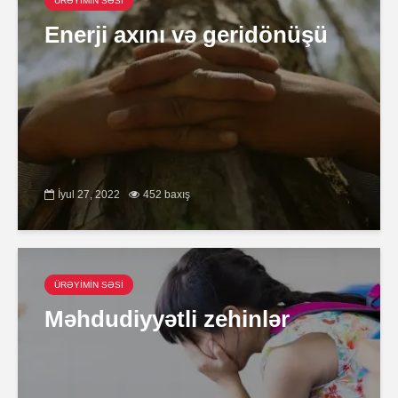
ÜRƏYİMİN SƏSİ
Enerji axını və geridönüşü
İyul 27, 2022
452 baxış
ÜRƏYİMİN SƏSİ
Məhdudiyyətli zehinlər