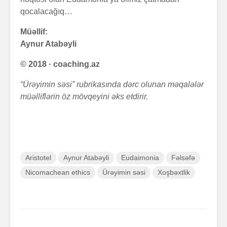
qocalacağıq…
Müəllif:
Aynur Atabəyli
© 2018 · coaching.az
“Ürəyimin səsi” rubrikasında dərc olunan məqalələr
müəlliflərin öz mövqeyini əks etdirir.
Aristotel
Aynur Atabəyli
Eudaimonia
Fəlsəfə
Nicomachean ethics
Ürəyimin səsi
Xoşbəxtlik