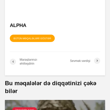
ALPHA
BÜTÜN MƏQALƏLƏRİ GÖSTƏR
Maraqlarınızı
Sevmək vərdişi
əhilləşdirin
Bu məqalələr də diqqətinizi çəkə
bilər