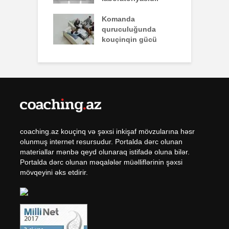
q zəiflik deyil,
Komanda
İ
lükdür
quruculuğunda
ü
kouçinqin gücü
coaching.az kouçinq və şəxsi inkişaf mövzularına həsr
olunmuş internet resursudur. Portalda dərc olunan
materiallar mənbə qeyd olunaraq istifadə oluna bilər.
Portalda dərc olunan məqalələr müəlliflərinin şəxsi
mövqeyini əks etdirir.