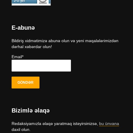
E-abunə
Bildiriş xidmətimizə abunə olun və yeni məqalələrimizdən
dərhal xəbərdar olun!
Email*
Bizimlə əlaqə
Redaksiyamızla əlaqə yaratmaq istəyirsinizsə,
bu ünvana
daxil olun.