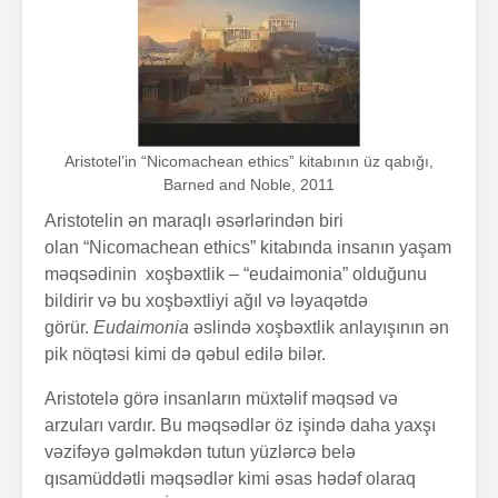
Aristotel’in “Nicomachean ethics” kitabının üz qabığı,
Barned and Noble, 2011
Aristotelin ən maraqlı əsərlərindən biri
olan “Nicomachean ethics” kitabında insanın yaşam
məqsədinin xoşbəxtlik – “eudaimonia” olduğunu
bildirir və bu xoşbəxtliyi ağıl və ləyaqətdə
görür.
Eudaimonia
əslində xoşbəxtlik anlayışının ən
pik nöqtəsi kimi də qəbul edilə bilər.
Aristotelə görə insanların müxtəlif məqsəd və
arzuları vardır. Bu məqsədlər öz işində daha yaxşı
vəzifəyə gəlməkdən tutun yüzlərcə belə
qısamüddətli məqsədlər kimi əsas hədəf olaraq