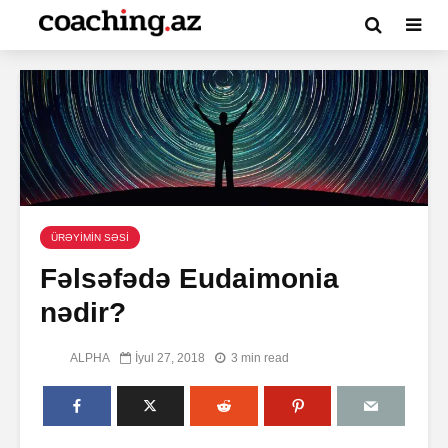
ÜRƏYİMİN SƏSİ
Fəlsəfədə Eudaimonia
nədir?
ALPHA
İyul 27, 2018
3 min read