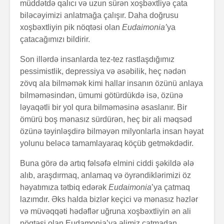
müddətdə qalıcı və uzun sürən xoşbəxtliyə çata
biləcəyimizi anlatmağa çalışır. Daha doğrusu
xoşbəxtliyin pik nöqtəsi olan
Eudaimonia’
ya
çatacağımızı bildirir.
Son illərdə insanlarda tez-tez rastlaşdığımız
pessimistlik, depressiya və əsəbilik, heç nədən
zövq ala bilməmək kimi hallar insanın özünü anlaya
bilməməsindən, ümumi götürdükdə isə, özünə
ləyaqətli bir yol qura bilməməsinə əsaslanır. Bir
ömürü boş mənasız sürdürən, heç bir ali məqsəd
özünə təyinləşdirə bilməyən milyonlarla insan həyat
yolunu beləcə tamamlayaraq köçüb getməkdədir.
Buna görə də artıq fəlsəfə elmini ciddi şəkildə ələ
alıb, araşdırmaq, anlamaq və öyrəndiklərimizi öz
həyatımıza tətbiq edərək
Eudaimonia
’ya çatmaq
lazımdır. Əks halda bizlər keçici və mənasız həzlər
və müvəqqəti hədəflər uğruna xoşbəxtliyin ən ali
nöqtəsi olan Eudamonia’ya əlimiz çatmadan