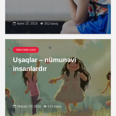
Aprel 10, 2019
352 baxış
ÜRƏYİMİN SƏSİ
Uşaqlar – nümunəvi
insanlardır
Oktyabr 25, 2018
519 baxış