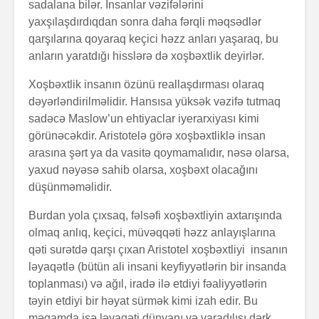
sadalana bilər. İnsanlar vəzifələrini
yaxşılaşdırdıqdan sonra daha fərqli məqsədlər
qarşılarına qoyaraq keçici həzz anları yaşaraq, bu
anların yaratdığı hisslərə də xoşbəxtlik
deyirlər.
Xoşbəxtlik insanın özünü reallaşdırması olaraq
dəyərləndirilməlidir. Hansısa yüksək vəzifə tutmaq
sadəcə Maslow’un ehtiyaclar iyerarxiyası kimi
görünəcəkdir. Aristotelə görə xoşbəxtliklə insan
arasına şərt ya da vasitə qoymamalıdır, nəsə olarsa,
yaxud nəyəsə sahib olarsa, xoşbəxt olacağını
düşünməməlidir.
Burdan yola çıxsaq, fəlsəfi xoşbəxtliyin axtarışında
olmaq anlıq, keçici, müvəqqəti həzz anlayışlarına
qəti surətdə qarşı çıxan Aristotel xoşbəxtliyi insanın
ləyaqətlə (bütün ali insani keyfiyyətlərin bir insanda
toplanması) və ağıl, iradə ilə etdiyi fəaliyyətlərin
təyin etdiyi bir həyat sürmək kimi izah edir. Bu
məqamda isə ləyaqəti dünyanı və yaradılışı dərk