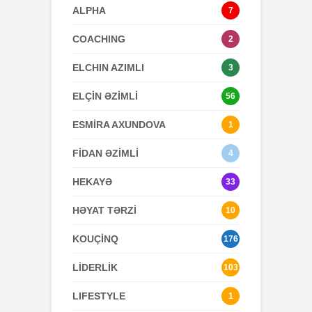
ALPHA
7
COACHING
2
ELCHIN AZIMLI
3
ELÇİN ƏZİMLİ
56
ESMİRA AXUNDOVA
1
FİDAN ƏZİMLİ
4
HEKAYƏ
33
HƏYAT TƏRZİ
10
KOUÇİNQ
176
LİDERLİK
103
LIFESTYLE
1