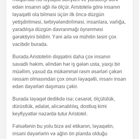
edən insanın ağlı ilə ölçür. Aristotelə görə insanın
ləyaqətli ola bilməsi üçün ilk öncə düzgün
yetişdirilməsi, tərbiyələndirilməsi, insanlara, varlığa,
yaradılışa düzgün davranmağı öyrənməsi
gərəktiyini bildirir. Yəni ailə və mühitin təsiri çox
vacibdir burada.
Burada Aristotelin diqqətini daha çox insanın
savadlı həkim, əlindən hər iş gələn usta, yaxşı bir
müəllim, yaxud da mükəmməl rəsm əsərləri çəkən
rəssam olmasından çox onun ləyaqətli, insanı insan
edən dəyərləri daşıması çəkir.
Burada ləyaqət dedikdə isə; cəsarət, ölçülülük,
dürüstlük, ədalət, alicənablılıq, dostluq kimi
keyfiyyətlər nəzərdə tutur Aristotel.
Fəlsəfənin bu yolu bizə əsl etikanın, ləyaqətin,
insani dəyərlərin və ağlın ön planda olduğu