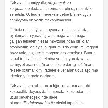
Fəlsəfə, ümumiyyətlə,
düşünmək və
sorğulamaq
ifadələri üzərinə qurulmuş müdriklik
sənətidir. O, fərdləri hərəkətə gətirə bilmək üçün
cəmiyyətin ən vacib mexanizmasıdır.
Tarixdə qət etdiyi yol boyunca elmi əsaslardan
ayrılamadan yaradılışı anlamağa, anlatmağa
çalışan fəlsəfənin əsas mövzularından biri olan
Alfred Adler və
Həyatın 
“xoşbəxtlik” anlayışı bugünümüzdə yerini müvəqqəti
onun fərdi
nədir?
həzz anlarına, keçici məqsədlərə vermişdir. Bunun
psixologiya
səbəbini isə fəlsəfə elminə verilməyən dəyər və
anlayışı
cəmiyyət arasında “mənə fəlsəfə danışma”, “mənə
Konstrukt
“Ulduzlu gecə”
üçün 6 fa
fəlsəfə oxuma” kimi ifadələrlə yer alan ucuzlaşdırma
necə yarandı?
üsul
ideologiyalarında görürəm.
Avraam L
Fəlsəfə insan ruhunun aclığını doyduracaq ruhi
Özünüdərketmə
məktubu
xoşbəxtlik ideyası, dərin mənalar kəsb edən, bir
nədir və necə
uzun səyahət şəklində ifadə
formalaşdırılır?
olunan
“Eudaimonia”
da öz əksini tapa bilib.