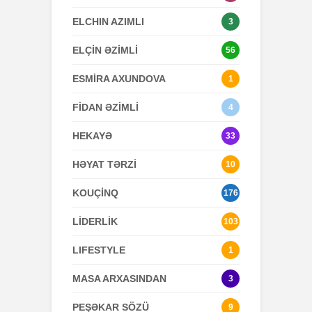
ELCHIN AZIMLI
3
ELÇİN ƏZİMLİ
56
ESMİRA AXUNDOVA
1
FİDAN ƏZİMLİ
4
HEKAYƏ
33
HƏYAT TƏRZİ
10
KOUÇİNQ
176
LİDERLİK
103
LIFESTYLE
1
MASA ARXASINDAN
3
PEŞƏKAR SÖZÜ
9