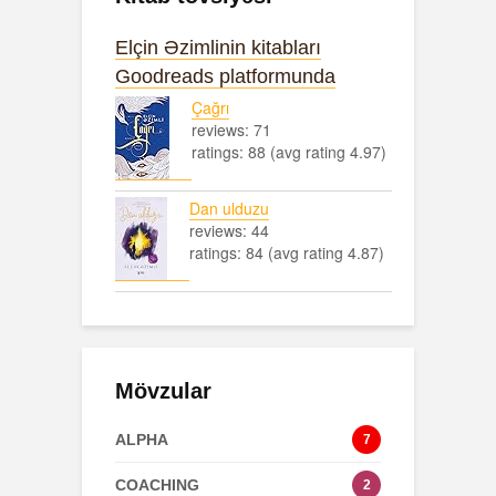
Elçin Əzimlinin kitabları
Goodreads platformunda
Çağrı
reviews: 71
ratings: 88 (avg rating 4.97)
Dan ulduzu
reviews: 44
ratings: 84 (avg rating 4.87)
Mövzular
ALPHA
7
COACHING
2