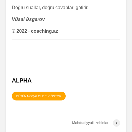
Doğru suallar, doğru cavabları gətirir.
Vüsal Əsgərov
© 2022 · coaching.az
Zalım padşahla
Elm helm
düzdanışan
tamamlan
qocanın hekayəti
Problem nədədir?
“Olmaz”la
böyüyənl
ALPHA
Zaman keçir,
Açılmamı
yoxsa biz?
məktubun 
BÜTÜN MƏQALƏLƏRİ GÖSTƏR
Məhdudiyyətli zehinlər