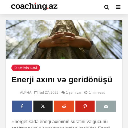
ÜRƏYİMİN SƏSİ
Enerji axını və geridönüşü
ALPHA
İyul 27, 2022
1 şərh var
1 min read
Energetikada enerji axımının sürətini və gücünü