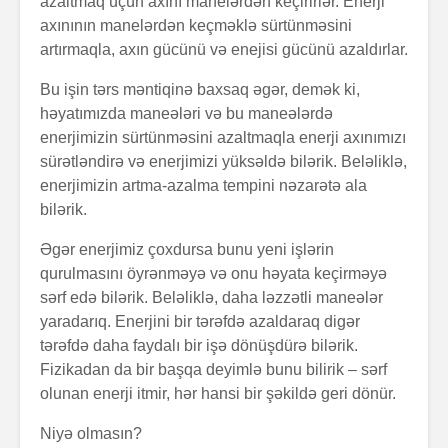
azaltmaq üçün axını manelərdən keçirirlər. Enerji
axınının manelərdən keçməklə sürtünməsini
artırmaqla, axın gücünü və enejisi gücünü azaldırlar.
Bu işin tərs məntiqinə baxsaq əgər, demək ki,
həyatımızda maneələri və bu maneələrdə
enerjimizin sürtünməsini azaltmaqla enerji axınımızı
sürətləndirə və enerjimizi yüksəldə bilərik. Beləliklə,
enerjimizin artma-azalma tempini nəzarətə ala
Alfred Adler və
Həyatın 
onun fərdi
nədir?
bilərik.
psixologiya
anlayışı
Əgər enerjimiz çoxdursa bunu yeni işlərin
Konstrukt
qurulmasını öyrənməyə və onu həyata keçirməyə
“Ulduzlu gecə”
üçün 6 fa
sərf edə bilərik. Beləliklə, daha ləzzətli maneələr
necə yarandı?
üsul
yaradarıq. Enerjini bir tərəfdə azaldaraq digər
tərəfdə daha faydalı bir işə dönüşdürə bilərik.
Avraam L
Özünüdərketmə
məktubu
Fizikadan da bir başqa deyimlə bunu bilirik – sərf
nədir və necə
olunan enerji itmir, hər hansi bir şəkildə geri dönür.
formalaşdırılır?
Niyə olmasın?