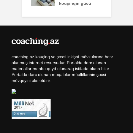
kouçinqin gücü
coaching.az kouçinq və şəxsi inkişaf mövzularına həsr
olunmuş internet resursudur. Portalda dərc olunan
materiallar mənbə qeyd olunaraq istifadə oluna bilər.
Portalda dərc olunan məqalələr müəlliflərinin şəxsi
mövqeyini əks etdirir.