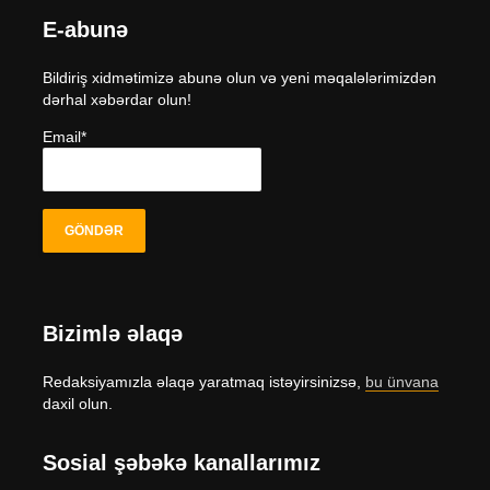
E-abunə
Bildiriş xidmətimizə abunə olun və yeni məqalələrimizdən
dərhal xəbərdar olun!
Email*
Bizimlə əlaqə
Redaksiyamızla əlaqə yaratmaq istəyirsinizsə,
bu ünvana
daxil olun.
Sosial şəbəkə kanallarımız