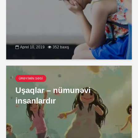
Aprel 10, 2019
352 baxış
ÜRƏYİMİN SƏSİ
Uşaqlar – nümunəvi
insanlardır