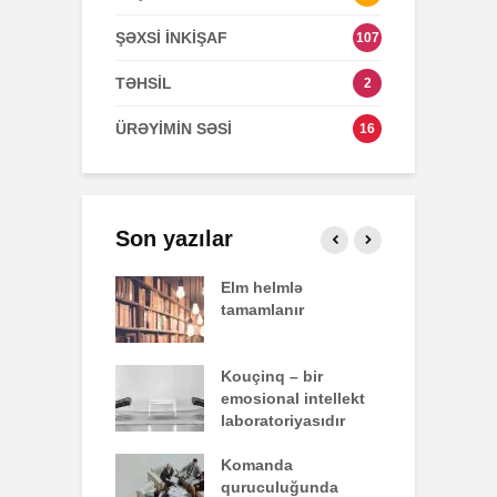
ŞƏXSİ İNKİŞAF
107
TƏHSİL
2
ÜRƏYİMİN SƏSİ
16
Son yazılar
effekti
Elm helmlə
S
tamamlanır
z
nun yazdığı
Kouçinq – bir
İ
emosional intellekt
laboratoriyasıdır
q zəiflik deyil,
Komanda
İ
lükdür
quruculuğunda
ü