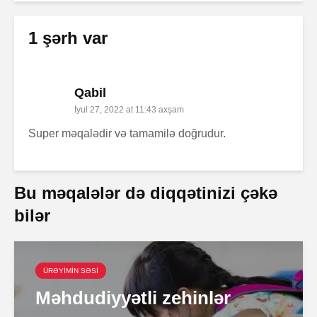
1 şərh var
Qabil
İyul 27, 2022 at 11:43 axşam
Super məqalədir və tamamilə doğrudur.
Bu məqalələr də diqqətinizi çəkə
bilər
ÜRƏYİMİN SƏSİ
Məhdudiyyətli zehinlər