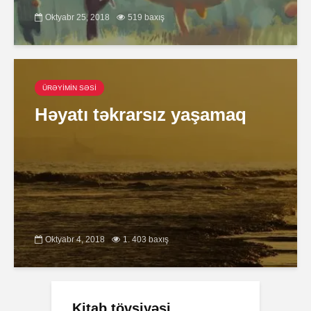
Oktyabr 25, 2018
519 baxış
ÜRƏYİMİN SƏSİ
Həyatı təkrarsız yaşamaq
Oktyabr 4, 2018
1. 403 baxış
Kitab tövsiyəsi