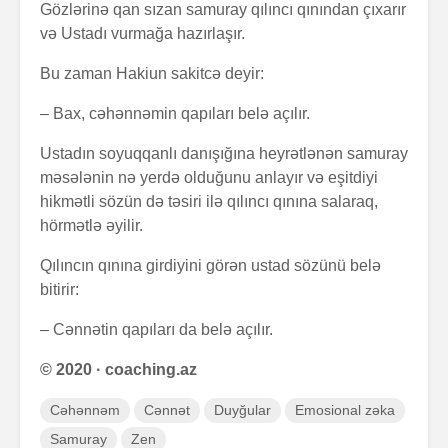
Gözlərinə qan sızan samuray qılıncı qınından çıxarır
və Ustadı vurmağa hazırlaşır.
Bu zaman Hakiun sakitcə deyir:
– Bax, cəhənnəmin qapıları belə açılır.
Zalım padşahla
Elm helm
düzdanışan
tamamlan
Ustadın soyuqqanlı danışığına heyrətlənən samuray
qocanın hekayəti
məsələnin nə yerdə olduğunu anlayır və eşitdiyi
Problem nədədir?
“Olmaz”la
hikmətli sözün də təsiri ilə qılıncı qınına salaraq,
böyüyənl
hörmətlə əyilir.
Qılıncın qınına girdiyini görən ustad sözünü belə
Zaman keçir,
Açılmamı
bitirir:
yoxsa biz?
məktubun 
– Cənnətin qapıları da belə açılır.
© 2020 · coaching.az
Cəhənnəm
Cənnət
Duyğular
Emosional zəka
Samuray
Zen