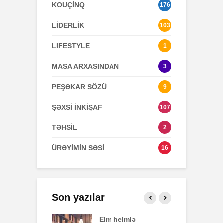
KOUÇİNQ
176
LİDERLİK
103
LIFESTYLE
1
MASA ARXASINDAN
3
PEŞƏKAR SÖZÜ
9
ŞƏXSİ İNKİŞAF
107
TƏHSİL
2
ÜRƏYİMİN SƏSİ
16
Son yazılar
effekti
Elm helmlə
S