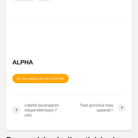
ALPHA
BÜTÜN MƏQALƏLƏRİ GÖSTƏR
Liderlik bacarıqlarını
Təsir gücümüz hara
inkişaf etdirməyin 7
qədərdir?
yolu