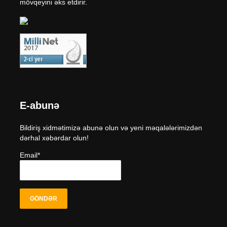
mövqeyini əks etdirir.
E-abunə
Bildiriş xidmətimizə abunə olun və yeni məqalələrimizdən
dərhal xəbərdar olun!
Email*