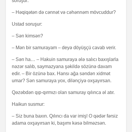
soruşur:
– Həqiqətən də cənnət və cəhənnəm mövcuddur?
Ustad soruşur:
– Sən kimsən?
– Mən bir samurayam – deyə döyüşçü cavab verir.
Alfred Adler və
Həyatın 
– Sən ha… – Hakuin samuraya ələ salıcı baxışlarla
onun fərdi
nədir?
nəzər salıb, saymazyana şəkildə sözünə davam
psixologiya
anlayışı
edir. – Bir özünə bax. Hansı ağa səndən xidmət
Konstrukt
umar? Sən samuraya yox, dilənçiyə oxşayırsan.
“Ulduzlu gecə”
üçün 6 fa
necə yarandı?
üsul
Qəzəbdən qıp-qırmızı olan samuray qılınca əl atır.
Avraam L
Haikun susmur:
Özünüdərketmə
məktubu
nədir və necə
– Siz buna baxın. Qılıncı da var imiş! O qədər fərsiz
formalaşdırılır?
adama oxşayırsan ki, başımı kəsə bilməzsən.