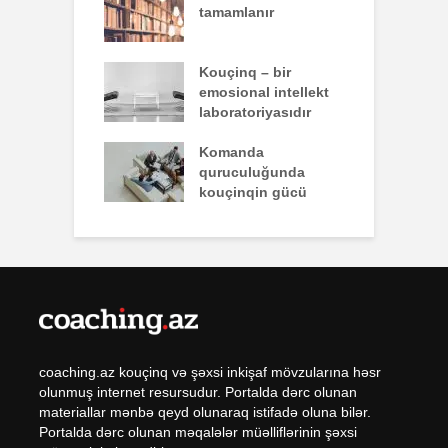
tamamlanır
z
nun yazdığı
Kouçinq – bir
İ
emosional intellekt
laboratoriyasıdır
q zəiflik deyil,
Komanda
İ
lükdür
quruculuğunda
ü
kouçinqin gücü
coaching.az kouçinq və şəxsi inkişaf mövzularına həsr
olunmuş internet resursudur. Portalda dərc olunan
materiallar mənbə qeyd olunaraq istifadə oluna bilər.
Portalda dərc olunan məqalələr müəlliflərinin şəxsi