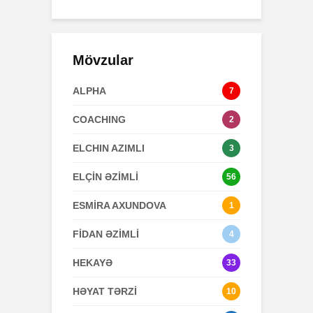
Mövzular
ALPHA
7
COACHING
2
ELCHIN AZIMLI
3
ELÇİN ƏZİMLİ
56
ESMİRA AXUNDOVA
1
FİDAN ƏZİMLİ
4
HEKAYƏ
33
HƏYAT TƏRZİ
10