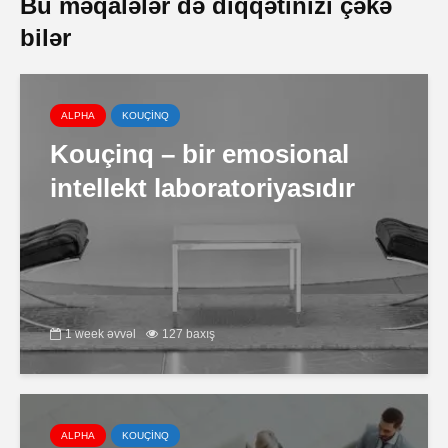
Bu məqalələr də diqqətinizi çəkə
bilər
ALPHA
KOUÇİNQ
Kouçinq – bir emosional
intellekt laboratoriyasıdır
1 week əvvəl
127 baxış
ALPHA
KOUÇİNQ