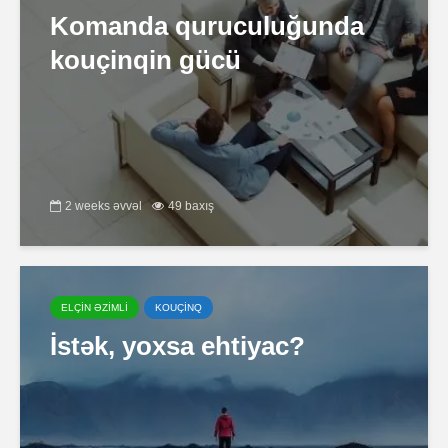
Komanda quruculuğunda
kouçinqin gücü
2 weeks əvvəl
49 baxış
ELÇİN ƏZİMLİ
KOUÇİNQ
İstək, yoxsa ehtiyac?