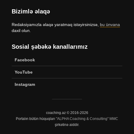
Bizimlə əlaqə
Redaksiyamızla əlaqə yaratmaq istəyirsinizsə,
bu ünvana
daxil olun.
Sosial şəbəkə kanallarımız
Facebook
YouTube
Instagram
coaching.az © 2016-2026
Portalın bütün hüquqları
"ALPHA Coaching & Consulting" MMC
şirkətinə aiddir.