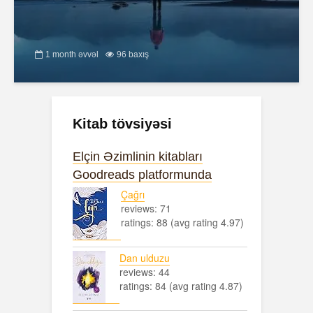
1 month əvvəl
96 baxış
Kitab tövsiyəsi
Elçin Əzimlinin kitabları
Goodreads platformunda
Çağrı
reviews: 71
ratings: 88 (avg rating 4.97)
Dan ulduzu
reviews: 44
ratings: 84 (avg rating 4.87)