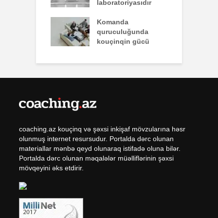
laboratoriyasıdır
q zəiflik deyil,
Komanda
İ
lükdür
quruculuğunda
ü
kouçinqin gücü
coaching.az kouçinq və şəxsi inkişaf mövzularına həsr
olunmuş internet resursudur. Portalda dərc olunan
materiallar mənbə qeyd olunaraq istifadə oluna bilər.
Portalda dərc olunan məqalələr müəlliflərinin şəxsi
mövqeyini əks etdirir.