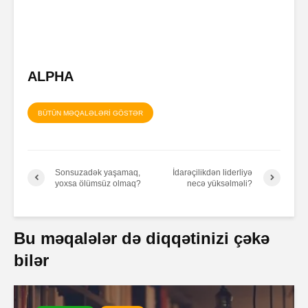
ALPHA
BÜTÜN MƏQALƏLƏRİ GÖSTƏR
Sonsuzadək yaşamaq,
İdarəçilikdən liderliyə
yoxsa ölümsüz olmaq?
necə yüksəlməli?
Bu məqalələr də diqqətinizi çəkə
bilər