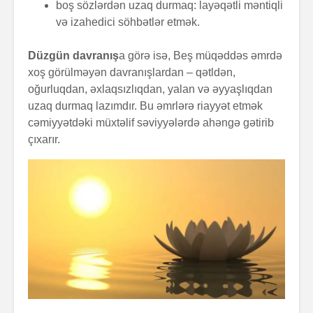
boş sözlərdən uzaq durmaq: layəqətli məntiqli
və izahedici söhbətlər etmək.
Düzgün davranış
a görə isə, Beş müqəddəs əmrdə
xoş görülməyən davranışlardan – qətldən,
oğurluqdan, əxlaqsızlıqdan, yalan və əyyaşlıqdan
uzaq durmaq lazımdır. Bu əmrlərə riayyət etmək
cəmiyyətdəki müxtəlif səviyyələrdə ahəngə gətirib
çıxarır.