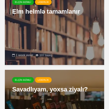
ELÇİN ƏZİMLİ
LİDERLİK
Elm helmlə tamamlanır
1 week əvvəl
107 baxış
ELÇİN ƏZİMLİ
LİDERLİK
Savadlıyam, yoxsa ziyalı?