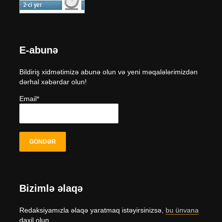
E-abunə
Bildiriş xidmətimizə abunə olun və yeni məqalələrimizdən
dərhal xəbərdar olun!
Email*
Bizimlə əlaqə
Redaksiyamızla əlaqə yaratmaq istəyirsinizsə,
bu ünvana
daxil olun.