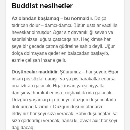
Buddist nəsihətlər
Az olandan başlamaq – bu normaldır.
Dolça
tədricən dolur – damcı-damcı. Bütün ustalar vaxti ilə
həvəskar olmuşdur. Əgər siz davamlılığı sevən və
səbrlisinizsə, uğura çatacaqsınız. Heç kimsə hər
şeyə bir gecədə çatma qüdrətinə sahib deyil. Uğur
dolça dolmayana qədər ən balacadan başlayıb,
əzmlə çalışan insana gəlir.
Düşüncələr maddidir.
Şüurumuz – hər şeydir. Əgər
insan pis sözlər danışır və ya pis hərəkətlər edərsə,
ona iztirab gələcək. Əgər insan yaxşı niyyətlə
danışır və hərəkət edirsə, xoşbəxtlik ona gələcək.
Düzgün yaşamaq üçün beyni düzgün düşüncələrlə
doldurmaq lazımdır. Düzgün düşüncələr arzu
etdiyiniz hər şeyi sizə verəcək. Səhv düşüncələr isə
sizə qəddarlığı verəcək, hansı ki, əvvəl-axır hər şeyi
dağıdacaq.