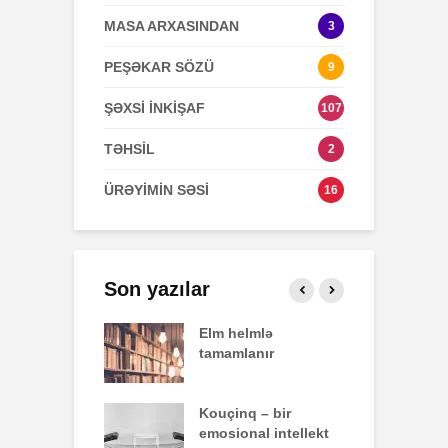
MASA ARXASINDAN
3
PEŞƏKAR SÖZÜ
9
ŞƏXSİ İNKİŞAF
107
TƏHSİL
2
ÜRƏYİMİN SƏSİ
16
Son yazılar
effekti
Elm helmlə
S
tamamlanır
z
nun yazdığı
Kouçinq – bir
İ
emosional intellekt