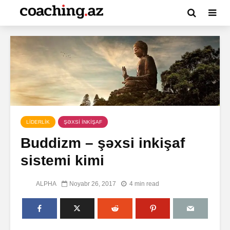
LİDERLİK
ŞƏXSİ İNKİŞAF
Buddizm – şəxsi inkişaf
sistemi kimi
ALPHA
Noyabr 26, 2017
4 min read