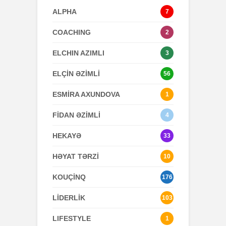
ALPHA
7
COACHING
2
ELCHIN AZIMLI
3
ELÇİN ƏZİMLİ
56
ESMİRA AXUNDOVA
1
FİDAN ƏZİMLİ
4
HEKAYƏ
33
HƏYAT TƏRZİ
10
KOUÇİNQ
176
LİDERLİK
103
LIFESTYLE
1