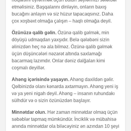
etməlisiniz. Başqalarını dinləyin, onların baxış
bucağını anlayın və siz hüzur tapacaqsınız. Daha
çox xoşbəxt olmağa çalışın – haqlı olmağa deyil.
Özünüzə qalib gəlin.
Özünə qalib gəlmək, min
döyüşü udmaqdan yaxşıdır. Belə qələbəni sizin
əlinizdən heç nə ala bilməz. Özünə qalib gəlmək
üçün düşüncələri nəzarət altında saxlamağı
bacarmaq lazımdır. Onlar dəniz dalğaları kimi
coşmalı deyillər.
Ahəng içərisində yaşayın.
Ahəng daxildən gəlir.
Qəlbinizdə olanı kənarda axtarmayın. Ahəng yeni iş
və ya yeni nigah deyil. Ahəng – insanın ruhundakı
sülhdür və o sizin özünüzdən başlayır.
Minnətdar olun.
Hər zaman minnətdar olmaq üçün
səbəblər tapmaq mümkündür. İnciklik və mübahisə
anında minnətdar ola biləcəyiniz ən azından 10 şeyi