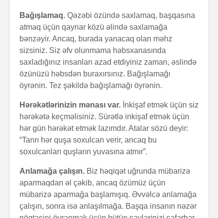
Bağışlamaq.
Qəzəbi özündə saxlamaq, başqasına
atmaq üçün qaynar közü əlində saxlamağa
bənzəyir. Ancaq, burada yanacaq olan məhz
sizsiniz. Siz əfv olunmama həbsxanasında
saxladığınız insanları azad etdiyiniz zaman, əslində
özünüzü həbsdən buraxırsınız. Bağışlamağı
öyrənin. Tez şəkildə bağışlamağı öyrənin.
Hərəkətlərinizin mənası var.
İnkişaf etmək üçün siz
hərəkətə keçməlisiniz. Sürətlə inkişaf etmək üçün
hər gün hərəkət etmək lazımdır. Atalar sözü deyir:
“Tanrı hər quşa soxulcan verir, ancaq bu
soxulcanları quşların yuvasına atmır”.
Anlamağa çalışın.
Biz həqiqət uğrunda mübarizə
aparmaqdan əl çəkib, ancaq özümüz üçün
mübarizə aparmağa başlamışıq. Əvvəlcə anlamağa
çalışın, sonra isə anlaşılmağa. Başqa insanın nəzər
nöqtəsini öyrənmək üçün bütün səylərinizi səfərbər