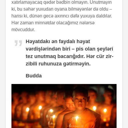
xatırlamayacaq qədər bədbin olmayın. Unutmayın
ki, bu səhər yuxudan oyana bilməyənlər də oldu –
hansı ki, dünən gecə axırıncı dəfə yuxuya daldılar.
Hər zaman minnətdar olacağımız nələrsə
mövcuddur.
Həyatdakı ən faydalı həyat
vərdişlərindən biri – pis olan şeyləri
tez unutmaq bacarığıdır. Hər cür zir-
zibili ruhunuza gətirməyin.
Budda