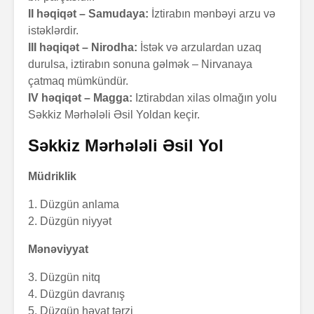
II həqiqət – Samudaya:
İztirabın mənbəyi arzu və
istəklərdir.
III həqiqət – Nirodha:
İstək və arzulardan uzaq
durulsa, iztirabın sonuna gəlmək – Nirvanaya
çatmaq mümkündür.
Zalım padşahla
Elm helm
düzdanışan
tamamlan
IV həqiqət – Magga:
Iztirabdan xilas olmağın yolu
qocanın hekayəti
Səkkiz Mərhələli Əsil Yoldan keçir.
Problem nədədir?
“Olmaz”la
Səkkiz Mərhələli Əsil Yol
böyüyənl
Müdriklik
Zaman keçir,
Açılmamı
1. Düzgün anlama
yoxsa biz?
məktubun 
2. Düzgün niyyət
Mənəviyyat
3. Düzgün nitq
4. Düzgün davranış
5. Düzgün həyat tərzi