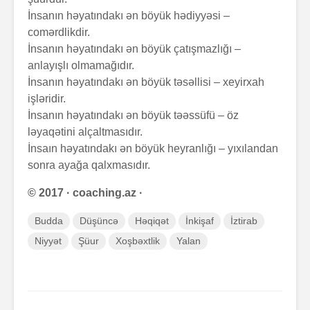
İnsanın həyatındakı ən böyük hədiyyəsi –
comərdlikdir.
İnsanın həyatındakı ən böyük çatışmazlığı –
anlayışlı olmamağıdır.
İnsanın həyatındakı ən böyük təsəllisi – xeyirxah
işləridir.
İnsanın həyatındakı ən böyük təəssüfü – öz
ləyaqətini alçaltmasıdır.
İnsaın həyatındakı ən böyük heyranlığı – yıxılandan
sonra ayağa qalxmasıdır.
© 2017 · coaching.az ·
Budda
Düşüncə
Həqiqət
İnkişaf
İztirab
Niyyət
Şüur
Xoşbəxtlik
Yalan