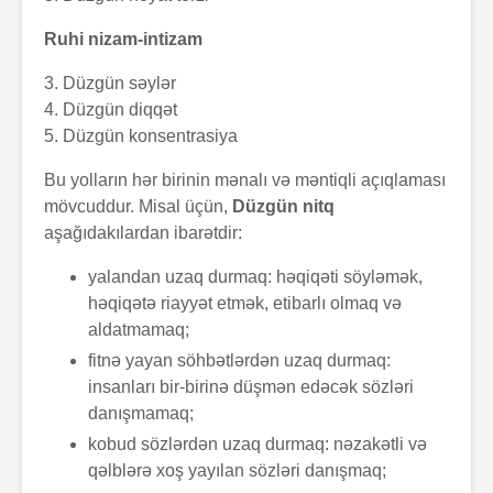
Ruhi nizam-intizam
3. Düzgün səylər
4. Düzgün diqqət
5. Düzgün konsentrasiya
Bu yolların hər birinin mənalı və məntiqli açıqlaması
mövcuddur. Misal üçün,
Düzgün nitq
aşağıdakılardan ibarətdir:
yalandan uzaq durmaq: həqiqəti söyləmək,
həqiqətə riayyət etmək, etibarlı olmaq və
aldatmamaq;
fitnə yayan söhbətlərdən uzaq durmaq:
insanları bir-birinə düşmən edəcək sözləri
danışmamaq;
kobud sözlərdən uzaq durmaq: nəzakətli və
qəlblərə xoş yayılan sözləri danışmaq;