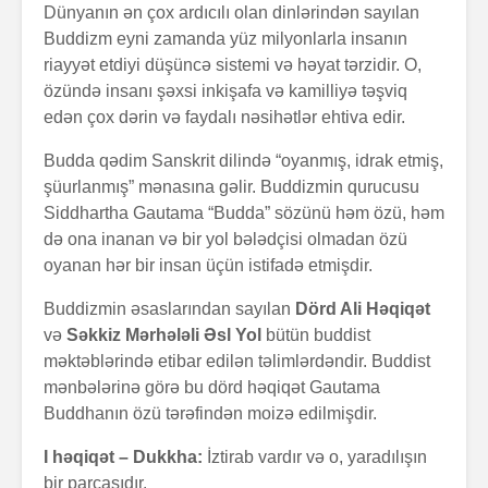
Dünyanın ən çox ardıcılı olan dinlərindən sayılan
Buddizm eyni zamanda yüz milyonlarla insanın
riayyət etdiyi düşüncə sistemi və həyat tərzidir. O,
özündə insanı şəxsi inkişafa və kamilliyə təşviq
edən çox dərin və faydalı nəsihətlər ehtiva edir.
Budda qədim Sanskrit dilində “oyanmış, idrak etmiş,
şüurlanmış” mənasına gəlir. Buddizmin qurucusu
Alfred Adler və
Həyatın 
Siddhartha Gautama “Budda” sözünü həm özü, həm
onun fərdi
nədir?
də ona inanan və bir yol bələdçisi olmadan özü
psixologiya
oyanan hər bir insan üçün istifadə etmişdir.
anlayışı
Konstrukt
Buddizmin əsaslarından sayılan
Dörd Ali Həqiqət
“Ulduzlu gecə”
üçün 6 fa
və
Səkkiz Mərhələli Əsl Yol
bütün buddist
necə yarandı?
üsul
məktəblərində etibar edilən təlimlərdəndir. Buddist
Avraam L
mənbələrinə görə bu dörd həqiqət Gautama
Özünüdərketmə
məktubu
Buddhanın özü tərəfindən moizə edilmişdir.
nədir və necə
formalaşdırılır?
I həqiqət – Dukkha:
İztirab vardır və o, yaradılışın
bir parçasıdır.