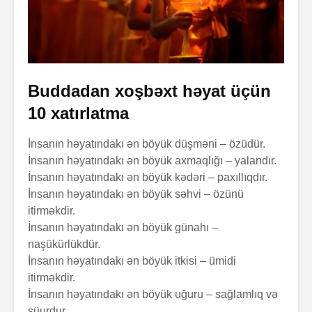
Buddadan xoşbəxt həyat üçün
10 xatırlatma
İnsanın həyatındakı ən böyük düşməni – özüdür.
İnsanın həyatındakı ən böyük axmaqlığı – yalandır.
İnsanın həyatındakı ən böyük kədəri – paxıllıqdır.
İnsanın həyatındakı ən böyük səhvi – özünü
itirməkdir.
İnsanın həyatındakı ən böyük günahı –
naşükürlükdür.
İnsanın həyatındakı ən böyük itkisi – ümidi
itirməkdir.
İnsanın həyatındakı ən böyük uğuru – sağlamlıq və
şüurdur.