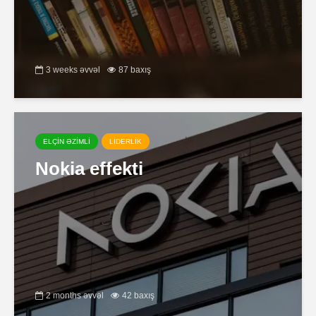
3 weeks əvvəl
87 baxış
ELÇİN ƏZİMLİ
LİDERLİK
Nokia effekti
2 months əvvəl
42 baxış