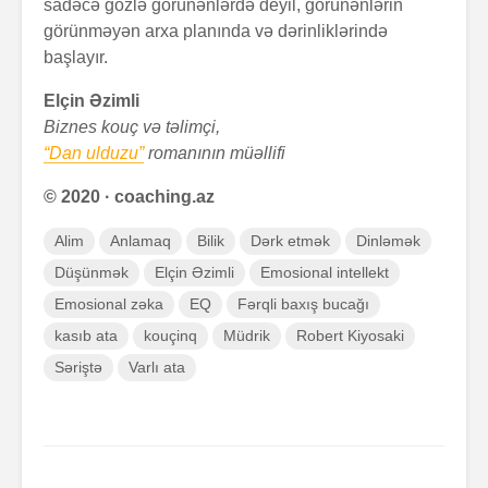
sadəcə gözlə görünənlərdə deyil, görünənlərin
görünməyən arxa planında və dərinliklərində
başlayır.
Elçin Əzimli
Biznes kouç və təlimçi,
“Dan ulduzu”
romanının müəllifi
© 2020 · coaching.az
Alim
Anlamaq
Bilik
Dərk etmək
Dinləmək
Düşünmək
Elçin Əzimli
Emosional intellekt
Emosional zəka
EQ
Fərqli baxış bucağı
kasıb ata
kouçinq
Müdrik
Robert Kiyosaki
Səriştə
Varlı ata