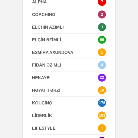
ALPHA
7
COACHING
2
ELCHIN AZIMLI
3
ELÇİN ƏZİMLİ
56
ESMİRA AXUNDOVA
1
FİDAN ƏZİMLİ
4
HEKAYƏ
33
HƏYAT TƏRZİ
10
KOUÇİNQ
176
LİDERLİK
103
LIFESTYLE
1