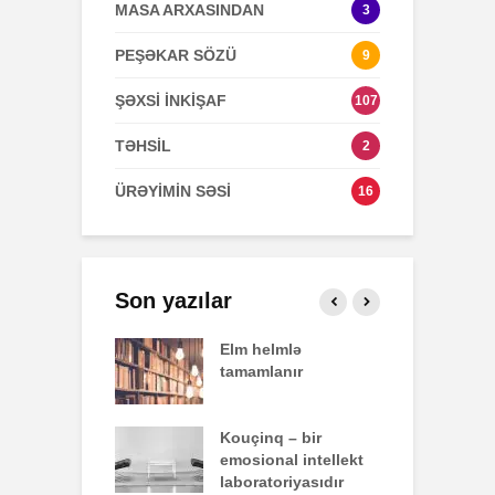
MASA ARXASINDAN
3
PEŞƏKAR SÖZÜ
9
ŞƏXSİ İNKİŞAF
107
TƏHSİL
2
ÜRƏYİMİN SƏSİ
16
Son yazılar
effekti
Elm helmlə
S
tamamlanır
z
nun yazdığı
Kouçinq – bir
İ
emosional intellekt
laboratoriyasıdır