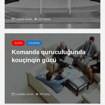
1 week əvvəl
127 baxış
ALPHA
KOUÇİNQ
Komanda quruculuğunda
kouçinqin gücü
2 weeks əvvəl
49 baxış