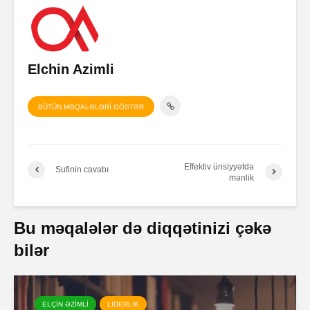
Elchin Azimli
BÜTÜN MƏQALƏLƏRİ GÖSTƏR
Effektiv ünsiyyətdə
Sufinin cavabı
mənlik
Bu məqalələr də diqqətinizi çəkə
bilər
ELÇİN ƏZİMLİ
LİDERLİK