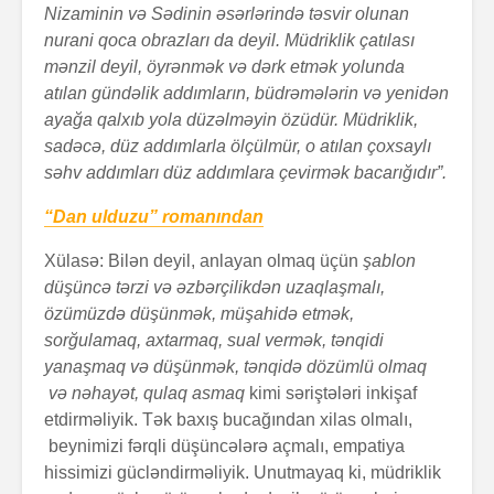
Nizaminin və Sədinin əsərlərində təsvir olunan
nurani qoca obrazları da deyil. Müdriklik çatılası
mənzil deyil, öyrənmək və dərk etmək yolunda
atılan gündəlik addımların, büdrəmələrin və yenidən
ayağa qalxıb yola düzəlməyin özüdür. Müdriklik,
sadəcə, düz addımlarla ölçülmür, o atılan çoxsaylı
səhv addımları düz addımlara çevirmək bacarığıdır”.
“Dan ulduzu” romanından
Xülasə: Bilən deyil, anlayan olmaq üçün
şablon
düşüncə tərzi və əzbərçilikdən uzaqlaşmalı,
özümüzdə düşünmək, müşahidə etmək,
sorğulamaq, axtarmaq, sual vermək, tənqidi
yanaşmaq və düşünmək, tənqidə dözümlü olmaq
və nəhayət, qulaq asmaq
kimi səriştələri inkişaf
etdirməliyik. Tək baxış bucağından xilas olmalı,
beynimizi fərqli düşüncələrə açmalı, empatiya
hissimizi gücləndirməliyik. Unutmayaq ki, müdriklik