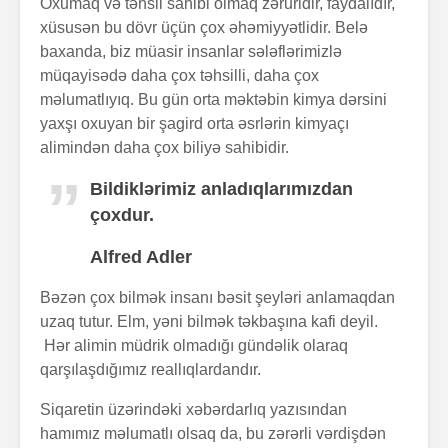
Oxumaq və təhsil sahibi olmaq zəruridir, faydalıdır,
xüsusən bu dövr üçün çox əhəmiyyətlidir. Belə
baxanda, biz müasir insanlar sələflərimizlə
müqayisədə daha çox təhsilli, daha çox
məlumatlıyıq. Bu gün orta məktəbin kimya dərsini
Zalım padşahla
Elm helm
yaxşı oxuyan bir şagird orta əsrlərin kimyaçı
düzdanışan
tamamlan
alimindən daha çox biliyə sahibidir.
qocanın hekayəti
Bildiklərimiz anladıqlarımızdan
Problem nədədir?
“Olmaz”la
çoxdur.
böyüyənl
Alfred Adler
Zaman keçir,
Açılmamı
yoxsa biz?
məktubun 
Bəzən çox bilmək insanı bəsit şeyləri anlamaqdan
uzaq tutur. Elm, yəni bilmək təkbaşına kafi deyil.
Hər alimin müdrik olmadığı gündəlik olaraq
qarşılaşdığımız reallıqlardandır.
Siqaretin üzərindəki xəbərdarlıq yazısından
hamımız məlumatlı olsaq da, bu zərərli vərdişdən