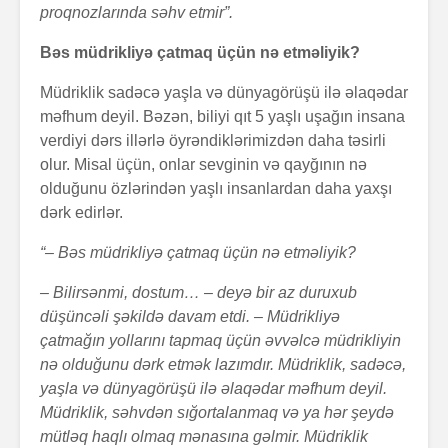
proqnozlarında səhv etmir”.
Bəs müdrikliyə çatmaq üçün nə etməliyik?
Müdriklik sadəcə yaşla və dünyagörüşü ilə əlaqədar
məfhum deyil. Bəzən, biliyi qıt 5 yaşlı uşağın insana
verdiyi dərs illərlə öyrəndiklərimizdən daha təsirli
olur. Misal üçün, onlar sevginin və qayğının nə
olduğunu özlərindən yaşlı insanlardan daha yaxşı
dərk edirlər.
“– Bəs müdrikliyə çatmaq üçün nə etməliyik?
– Bilirsənmi, dostum… – deyə bir az duruxub
düşüncəli şəkildə davam etdi. – Müdrikliyə
çatmağın yollarını tapmaq üçün əvvəlcə müdrikliyin
nə olduğunu dərk etmək lazımdır. Müdriklik, sadəcə,
yaşla və dünyagörüşü ilə əlaqədar məfhum deyil.
Müdriklik, səhvdən sığortalanmaq və ya hər şeydə
mütləq haqlı olmaq mənasına gəlmir. Müdriklik