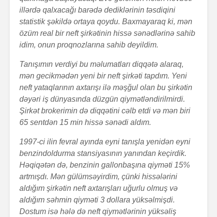
illərdə qalxacağı barədə dediklərinin təsdiqini
statistik şəkildə ortaya qoydu. Baxmayaraq ki, mən
özüm real bir neft şirkətinin hissə sənədlərinə sahib
idim, onun proqnozlarına sahib deyildim.
Tanışımın verdiyi bu məlumatları diqqətə alaraq,
mən gecikmədən yeni bir neft şirkəti tapdım. Yeni
neft yataqlarının axtarışı ilə məşğul olan bu şirkətin
dəyəri iş dünyasında düzgün qiymətləndirilmirdi.
Şirkət brokerimin də diqqətini cəlb etdi və mən biri
65 sentdən 15 min hissə sənədi aldım.
1997-ci ilin fevral ayında eyni tanışla yenidən eyni
benzindoldurma stansiyasının yanından keçirdik.
Həqiqətən də, benzinin gallonbaşına qiyməti 15%
artmışdı. Mən gülümsəyirdim, çünki hissələrini
aldığım şirkətin neft axtarışları uğurlu olmuş və
aldığım səhmin qiyməti 3 dollara yüksəlmişdi.
Dostum isə hələ də neft qiymətlərinin yüksəliş