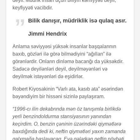
deyil. Müdrik insan üçün biliyin kəmiyyəti deyil,
keyfiyyəti vacibdir.
Bilik danışır, müdriklik isə qulaq asır.
Jimmi Hendrix
Anlama səviyyəsi yüksək insanlar başqalarının
baxıb, gözləri ilə görə bilmədiyini “ağılları” ilə
görənlərdir. Onların dinləmə bacarığı da yüksəkdir.
Sadəcə deyilənləri deyil, deyilməyənləri və
deyilmək istəyənləri də eşidirlər.
Robert Kiyosakinin “Varlı ata, kasıb ata” əsərindən
bəyəndiyim bir hissəni sizinlə paylaşıram.
“1996-cı ilin dekabrında mən öz tanışımla birlikdə
yerli benzindoldurma stansiyasının yanından
keçirdim. O, benzin çəninin üzərindəki qiymətlərə
baxdığında dedi ki, neftin qiymətləri yaxın zamanda
qalxmağa başlayacaq. Evə gələrkən neftin növbəti