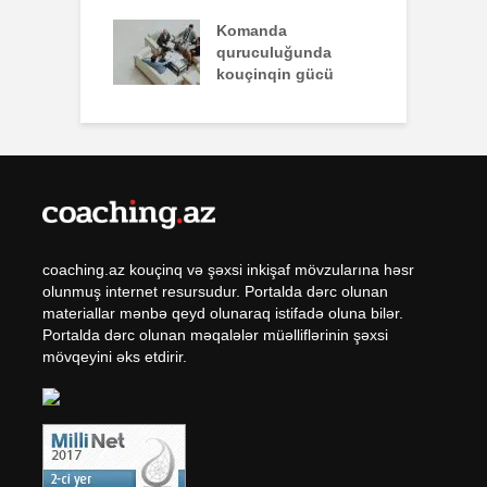
q zəiflik deyil,
Komanda
İ
lükdür
quruculuğunda
ü
kouçinqin gücü
coaching.az kouçinq və şəxsi inkişaf mövzularına həsr
olunmuş internet resursudur. Portalda dərc olunan
materiallar mənbə qeyd olunaraq istifadə oluna bilər.
Portalda dərc olunan məqalələr müəlliflərinin şəxsi
mövqeyini əks etdirir.