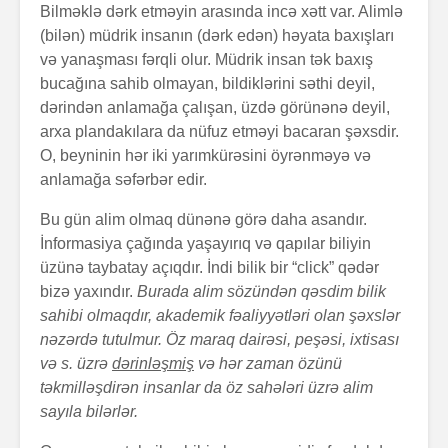
Bilməklə dərk etməyin arasında incə xətt var. Alimlə
(bilən) müdrik insanın (dərk edən) həyata baxışları
və yanaşması fərqli olur. Müdrik insan tək baxış
bucağına sahib olmayan, bildiklərini səthi deyil,
dərindən anlamağa çalışan, üzdə görünənə deyil,
arxa plandakılara da nüfuz etməyi bacaran şəxsdir.
O, beyninin hər iki yarımkürəsini öyrənməyə və
anlamağa səfərbər edir.
Alfred Adler və
Həyatın 
onun fərdi
nədir?
Bu gün alim olmaq dünənə görə daha asandır.
psixologiya
İnformasiya çağında yaşayırıq və qapılar biliyin
anlayışı
üzünə taybatay açıqdır. İndi bilik bir “click” qədər
Konstrukt
“Ulduzlu gecə”
üçün 6 fa
bizə yaxındır.
Burada alim sözündən qəsdim bilik
necə yarandı?
üsul
sahibi olmaqdır, akademik fəaliyyətləri olan şəxslər
nəzərdə tutulmur. Öz maraq dairəsi, peşəsi, ixtisası
Avraam L
və s. üzrə
dərinləşmiş
və hər zaman özünü
Özünüdərketmə
məktubu
təkmilləşdirən insanlar da öz sahələri üzrə alim
nədir və necə
formalaşdırılır?
sayıla bilərlər.