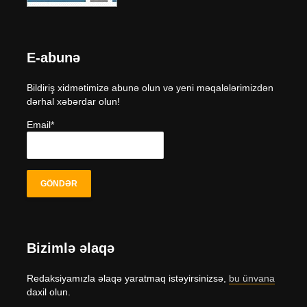
E-abunə
Bildiriş xidmətimizə abunə olun və yeni məqalələrimizdən
dərhal xəbərdar olun!
Email*
Bizimlə əlaqə
Redaksiyamızla əlaqə yaratmaq istəyirsinizsə,
bu ünvana
daxil olun.