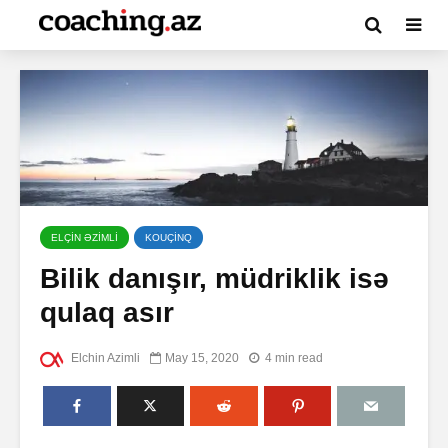
ELÇİN ƏZİMLİ
KOUÇİNQ
Bilik danışır, müdriklik isə
qulaq asır
Elchin Azimli
May 15, 2020
4 min read