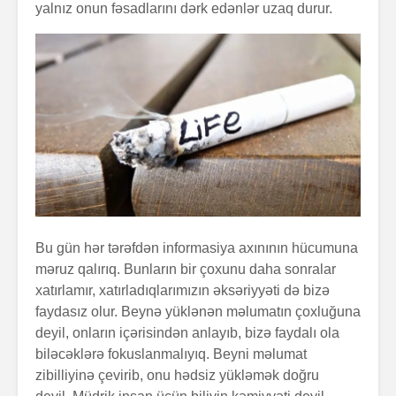
yalnız onun fəsadlarını dərk edənlər uzaq durur.
Bu gün hər tərəfdən informasiya axınının hücumuna
məruz qalırıq. Bunların bir çoxunu daha sonralar
xatırlamır, xatırladıqlarımızın əksəriyyəti də bizə
faydasız olur. Beynə yüklənən məlumatın çoxluğuna
deyil, onların içərisindən anlayıb, bizə faydalı ola
biləcəklərə fokuslanmalıyıq. Beyni məlumat
zibilliyinə çevirib, onu hədsiz yükləmək doğru