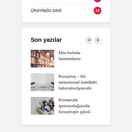
ÜRƏYİMİN SƏSİ
16
Son yazılar
effekti
Elm helmlə
S
tamamlanır
z
nun yazdığı
Kouçinq – bir
İ
emosional intellekt
laboratoriyasıdır
q zəiflik deyil,
Komanda
İ
lükdür
quruculuğunda
ü
kouçinqin gücü