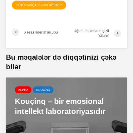
BÜTÜN MƏQALƏLƏRİ GÖSTƏR
Uğurlu insanların gizli
6 əsas liderlik üslubu
“silahı”
Bu məqalələr də diqqətinizi çəkə
bilər
ALPHA
KOUÇİNQ
Kouçinq – bir emosional
intellekt laboratoriyasıdır