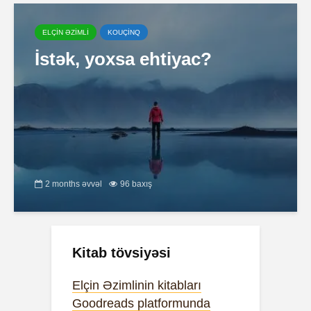
ELÇİN ƏZİMLİ
KOUÇİNQ
İstək, yoxsa ehtiyac?
2 months əvvəl
96 baxış
Kitab tövsiyəsi
Elçin Əzimlinin kitabları
Goodreads platformunda