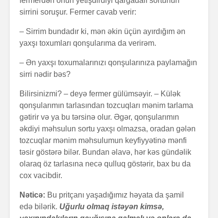
fermerdən onun yetişdirdiyi qarğadalı sortunun
sirrini soruşur. Fermer cavab verir:
– Sirrim bundadır ki, mən əkin üçün ayırdığım ən
yaxşı toxumları qonşularıma da verirəm.
– Ən yaxşı toxumalarınızı qonşularınıza paylamağın
sirri nədir bəs?
Alfred Adler və
Həyatın 
Bilirsinizmi? – deyə fermer gülümsəyir. – Külək
onun fərdi
nədir?
qonşularımın tarlasından tozcuqları mənim tarlama
psixologiya
gətirir və ya bu tərsinə olur. Əgər, qonşularımın
anlayışı
əkdiyi məhsulun sortu yaxşı olmazsa, oradan gələn
Konstrukt
“Ulduzlu gecə”
üçün 6 fa
tozcuqlar mənim məhsulumun keyfiyyətinə mənfi
necə yarandı?
üsul
təsir göstərə bilər. Bundan əlavə, hər kəs gündəlik
olaraq öz tarlasına necə qulluq göstərir, bax bu da
Avraam L
cox vacibdir.
Özünüdərketmə
məktubu
nədir və necə
Nəticə:
Bu pritçanı yaşadığımız həyata da şamil
formalaşdırılır?
edə bilərik.
Uğurlu olmaq istəyən kimsə,