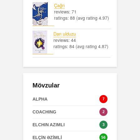
Çağrı
reviews: 71
ratings: 88 (avg rating 4.97)
Dan ulduzu
reviews: 44
ratings: 84 (avg rating 4.87)
Mövzular
ALPHA
7
COACHING
2
ELCHIN AZIMLI
3
ELÇİN ƏZİMLİ
56