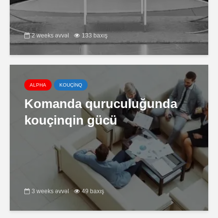
2 weeks əvvəl
133 baxış
ALPHA
KOUÇİNQ
Komanda quruculuğunda
kouçinqin gücü
3 weeks əvvəl
49 baxış