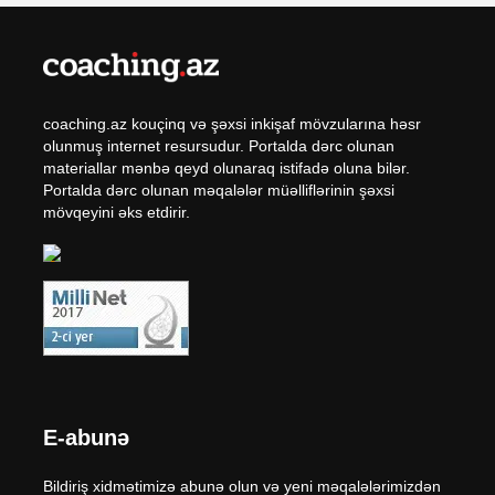
coaching.az kouçinq və şəxsi inkişaf mövzularına həsr
olunmuş internet resursudur. Portalda dərc olunan
materiallar mənbə qeyd olunaraq istifadə oluna bilər.
Portalda dərc olunan məqalələr müəlliflərinin şəxsi
mövqeyini əks etdirir.
E-abunə
Bildiriş xidmətimizə abunə olun və yeni məqalələrimizdən