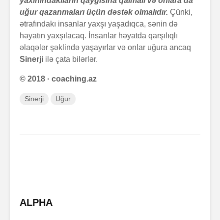
yaxınındakıların qayğısına qalmalı və onlara da
uğur qazanmaları üçün dəstək olmalıdır.
Çünki,
ətrafındakı insanlar yaxşı yaşadıqca, sənin də
həyatın yaxşılacaq. İnsanlar həyatda qarşılıqlı
əlaqələr şəklində yaşayırlar və onlar uğura ancaq
Zalım padşahla
Elm helm
Sinerji
ilə çata bilərlər.
düzdanışan
tamamlan
qocanın hekayəti
© 2018 · coaching.az
Problem nədədir?
“Olmaz”la
Sinerji
Uğur
böyüyənl
Zaman keçir,
Açılmamı
yoxsa biz?
məktubun 
ALPHA