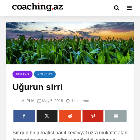
HEKAYƏ
KOUÇİNQ
Uğurun sirri
ALPHA
May 5, 2018
1 min read
Bir gün bir jurnalist hər il keyfiyyət üzrə mükafat alan