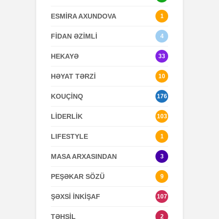
ESMİRA AXUNDOVA
1
FİDAN ƏZİMLİ
4
HEKAYƏ
33
HƏYAT TƏRZİ
10
KOUÇİNQ
176
LİDERLİK
103
LIFESTYLE
1
MASA ARXASINDAN
3
PEŞƏKAR SÖZÜ
9
ŞƏXSİ İNKİŞAF
107
TƏHSİL
2