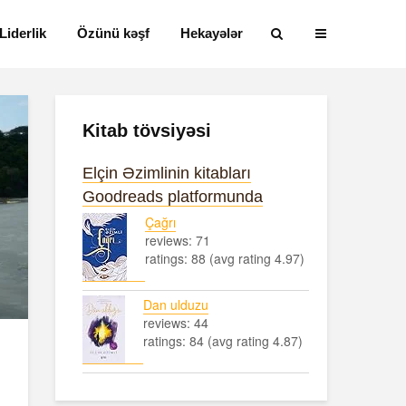
Liderlik
Özünü kəşf
Hekayələr
Kitab tövsiyəsi
Elçin Əzimlinin kitabları
Goodreads platformunda
Çağrı
reviews: 71
ratings: 88 (avg rating 4.97)
Dan ulduzu
reviews: 44
ratings: 84 (avg rating 4.87)
Alfred Adler və
Həyatın mən
onun fərdi
nədir?