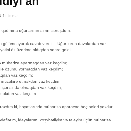
diyi an
1 min read
iş qadınına uğurlarının sirrini soruşdum.
yə gülümsəyərək cavab verdi. – Uğur xırda davalardan vaz
ətini öz üzərimə aldıqdan sonra gəldi.
lə mübarizə aparmaqdan vaz keçdim;
 ilə özümü yormaqdan vaz keçdim;
aqdan vaz keçdim;
u müzakirə etməkdən vaz keçdim;
 içərisində olmaqdan vaz keçdim;
lməkdən vaz keçdim.
uraxdım ki, həyatlarında mübarizə aparacaq heç nələri yoxdur.
dəflərim, ideyalarım, xoşxbətliyim və taleyim üçün mübarizə