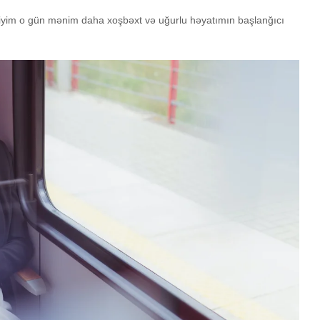
iyim o gün mənim daha xoşbəxt və uğurlu həyatımın başlanğıcı
Savadlıyam, yoxsa
Nokia ef
ziyalı?