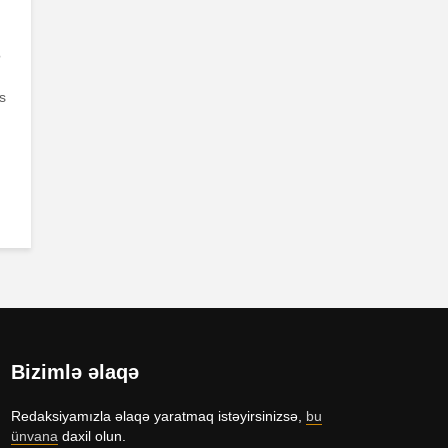
?
is
Bizimlə əlaqə
Redaksiyamızla əlaqə yaratmaq istəyirsinizsə,
bu
ünvana
daxil olun.