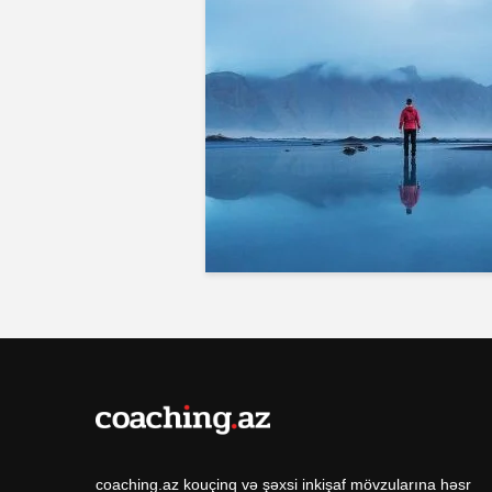
coaching.az kouçinq və şəxsi inkişaf mövzularına həsr