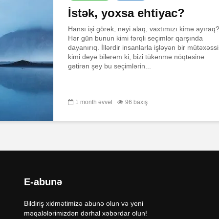
İstək, yoxsa ehtiyac?
Hansı işi görək, nəyi alaq, vaxtımızı kimə ayıraq
Hər gün bunun kimi fərqli seçimlər qarşında
dayanırıq. İllərdir insanlarla işləyən bir mütəxəss
kimi deyə bilərəm ki, bizi tükənmə nöqtəsinə
gətirən şey bu seçimlərin...
1 month əvvəl
96 baxış
E-abunə
Bildiriş xidmətimizə abunə olun və yeni
məqalələrimizdən dərhal xəbərdar olun!