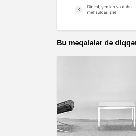
Dincəl, yenilən və daha
məhsuldar işlə!
Bu məqalələr də diqqəti