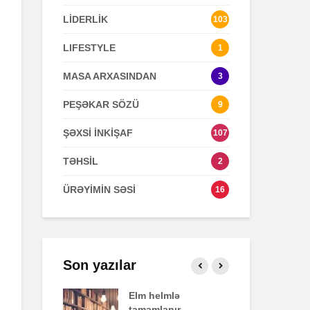
LİDERLİK
103
Zaman keçir,
Açılmamış
LIFESTYLE
1
yoxsa biz?
məktubun sir
MASA ARXASINDAN
3
PEŞƏKAR SÖZÜ
9
ŞƏXSİ İNKİŞAF
107
TƏHSİL
2
ÜRƏYİMİN SƏSİ
16
Son yazılar
fekti
Elm helmlə
Sa
tamamlanır
ziy