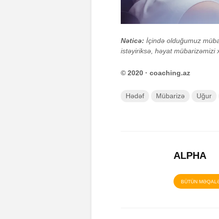
Nəticə:
İçində olduğumuz mübari
istəyiriksə, həyat mübarizəmizi
© 2020 · coaching.az
Hədəf
Mübarizə
Uğur
ALPHA
BÜTÜN MƏQAL