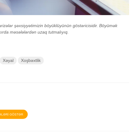
İstək, yoxsa ehtiyac?
Oxucun
zələr şəxsiyyətimizin böyüklüyünün göstəricisidir. Böyümək
 xırda məsələlərdən uzaq tutmalıyıq.
İnsana nəsihət yox,
Kouçinq 
ünsiyyət lazımdır
üstünlü
Xəyal
Xoşbəxtlik
ƏLƏRİ GÖSTƏR