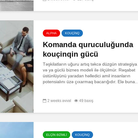
ALPHA
KOUÇİNQ
Komanda quruculuğunda
kouçinqin gücü
Təşkilatların uğuru artıq təkcə düzgün strategiya
və ya güclü biznes modeli ilə ölçülmür. Rəqabət
üstünlüyünü yaradan həlledici amil insanların
potensialını üzə çıxarmaq bacarığıdır. Elə buna..
2 weeks əvvəl
49 baxış
ELÇİN ƏZİMLİ
KOUÇİNQ