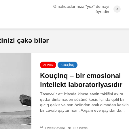
Əməkdaşlarınıza “yox” deməyi
öyrədin
nizi çəkə bilər
ALPHA
KOUÇİNQ
Kouçinq – bir emosional
intellekt laboratoriyasıdır
Təsəvvür et: iclasda kimsə sənin təklifini axıra
qədər dinləmədən sözünü kəsir. İçində qəfil bir
qıcıq qalxır və sən özündən asılı olmadan kəskin
bir cavab qaytarırsan. Axşam evə qayıdanda...
1 week əvvəl
127 baxış