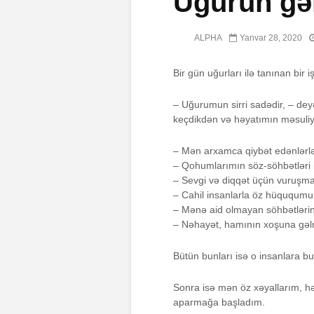
Uğurun gəl
ALPHA
Yanvar 28, 2020
Bir gün uğurları ilə tanınan bir 
– Uğurumun sirri sadədir, – de
keçdikdən və həyatımın məsuliyy
– Mən arxamca qiybət edənlər
– Qohumlarımın söz-söhbətləri
– Sevgi və diqqət üçün vuruşm
– Cahil insanlarla öz hüququm
– Mənə aid olmayan söhbətlərin
– Nəhayət, hamının xoşuna gə
Bütün bunları isə o insanlara b
Sonra isə mən öz xəyallarım, hə
aparmağa başladım.