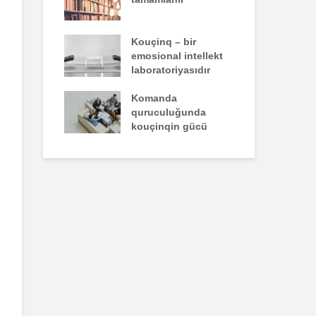
un yazdığı
Kouçinq – bir
İst
emosional intellekt
laboratoriyasıdır
zəiflik deyil,
Komanda
İns
kdür
quruculuğunda
üns
kouçinqin gücü