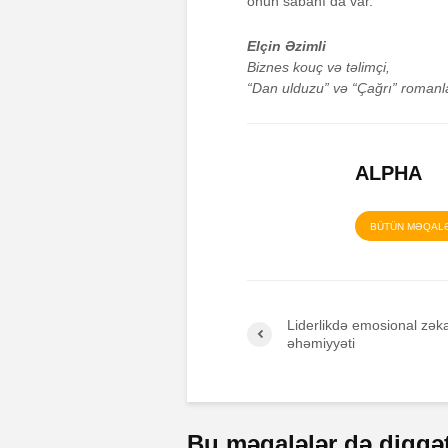
onun sabahı da var.
Elçin Əzimli
Biznes kouç və təlimçi,
“Dan ulduzu” və “Çağrı” romanla
ALPHA
BÜTÜN MƏQAL
Liderlikdə emosional zək
əhəmiyyəti
Bu məqalələr də diqqəti