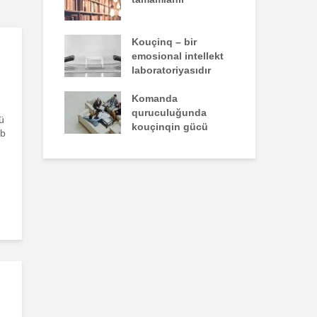
un yazdığı
Kouçinq – bir
İst
emosional intellekt
laboratoriyasıdır
zəiflik deyil,
Komanda
İns
kdür
quruculuğunda
üns
ü
kouçinqin gücü
ab