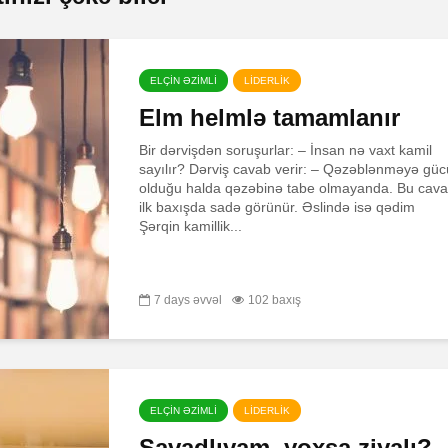
İstək, yoxsa ehtiyac?
Oxucun
ELÇİN ƏZİMLİ
LİDERLİK
Elm helmlə tamamlanır
İnsana nəsihət yox,
Kouçinq 
Bir dərvişdən soruşurlar: – İnsan nə vaxt kamil
ünsiyyət lazımdır
üstünlü
sayılır? Dərviş cavab verir: – Qəzəblənməyə güc
olduğu halda qəzəbinə tabe olmayanda. Bu cav
ilk baxışda sadə görünür. Əslində isə qədim
Şərqin kamillik...
7 days əvvəl
102 baxış
ELÇİN ƏZİMLİ
LİDERLİK
Savadlıyam, yoxsa ziyalı?