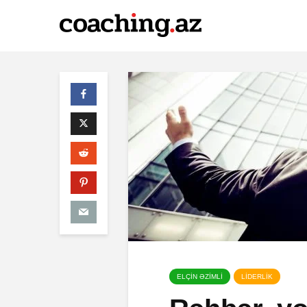
ELÇİN ƏZİMLİ
LİDERLİK