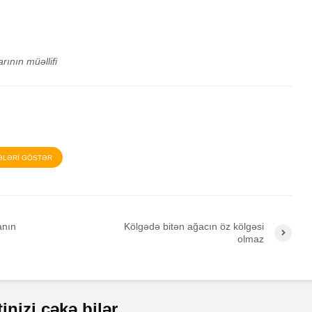
rının müəllifi
ƏLƏRİ GÖSTƏR
anın
Kölgədə bitən ağacın öz kölgəsi
olmaz
Savadlıyam, yoxsa
Nokia ef
nizi çəkə bilər
ziyalı?