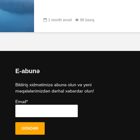
1 month əvvəl
96 baxış
E-abunə
Bildiriş xidmətimizə abunə olun və yeni
məqalələrimizdən dərhal xəbərdar olun!
Email*