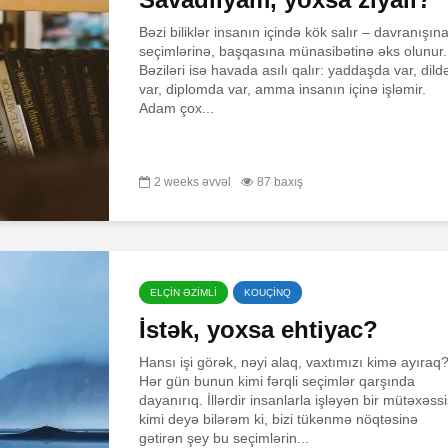
Bəzi biliklər insanın içində kök salır – davranışına
seçimlərinə, başqasına münasibətinə əks olunur.
Bəziləri isə havada asılı qalır: yaddaşda var, dild
var, diplomda var, amma insanın içinə işləmir.
Adam çox...
2 weeks əvvəl
87 baxış
ELÇİN ƏZİMLİ
KOUÇİNQ
İstək, yoxsa ehtiyac?
Hansı işi görək, nəyi alaq, vaxtımızı kimə ayıraq
Hər gün bunun kimi fərqli seçimlər qarşında
dayanırıq. İllərdir insanlarla işləyən bir mütəxəss
kimi deyə bilərəm ki, bizi tükənmə nöqtəsinə
gətirən şey bu seçimlərin...