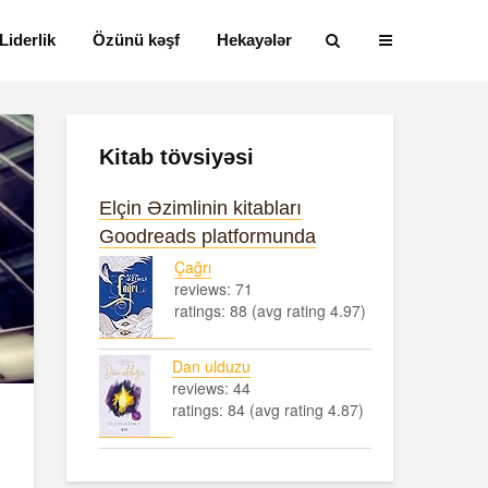
Liderlik
Özünü kəşf
Hekayələr
Kitab tövsiyəsi
Elçin Əzimlinin kitabları
Goodreads platformunda
Çağrı
reviews: 71
ratings: 88 (avg rating 4.97)
Dan ulduzu
reviews: 44
ratings: 84 (avg rating 4.87)
Alfred Adler və
Həyatın mən
onun fərdi
nədir?