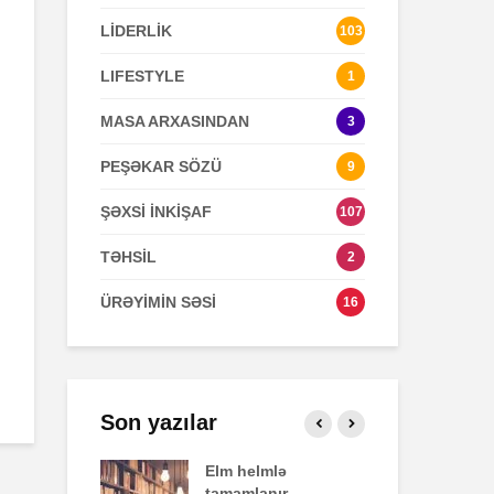
LİDERLİK
103
Zaman keçir,
Açılmamış
LIFESTYLE
1
yoxsa biz?
məktubun sir
MASA ARXASINDAN
3
PEŞƏKAR SÖZÜ
9
ŞƏXSİ İNKİŞAF
107
TƏHSİL
2
ÜRƏYİMİN SƏSİ
16
Son yazılar
fekti
Elm helmlə
Sa
tamamlanır
ziy