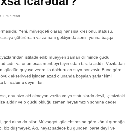
xsa icarədar?
1 min read
 formasıdır. Yəni, müvəqqəti olaraq hansısa kreslonu, statusu,
n icarəyə götürürsən və zamanı gəldiyində sənin yerinə başqa
mtiyazlarından istifadə edib müəyyən zaman dilimində güclü
dadıcıdır və onun əsas mənbəyi təyin edən tərəfə aiddir. Vəzifədən
i gücdür, quyuya vedrə ilə doldurulan suya bənzəyir. Buna görə
öyük əksəriyyəti işindən azad olunanda boşalan şarlar kimi
ətta bir salama dəymirlər.
a, onu bizə aid olmayan vəzifə və ya statuslarda deyil, içimizdəki
izə aiddir və o güclü olduğu zaman həyatımızın sonuna qədər
imi, geri alına da bilər. Müvəqqəti güc ehtirasına görə könül qırmağa
b, biz düşməyək. Axı, həyat sadəcə bu gündən ibarət deyil və