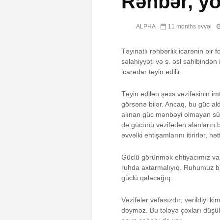
Rəhbər, yo
ALPHA
11 months əvvəl
Təyinatlı rəhbərlik icarənin bir
səlahiyyəti və s. əsl sahibində
icarədar təyin edilir.
Təyin edilən şəxs vəzifəsinin i
görsənə bilər. Ancaq, bu güc al
alınan güc mənbəyi olmayan sün
də gücünü vəzifədən alanların b
əvvəlki ehtişamlarını itirirlər, h
Güclü görünmək ehtiyacımız vars
ruhda axtarmalıyıq. Ruhumuz b
güclü qalacağıq.
Vəzifələr vəfasızdır; verildiyi k
dəyməz. Bu tələyə çoxları düşü