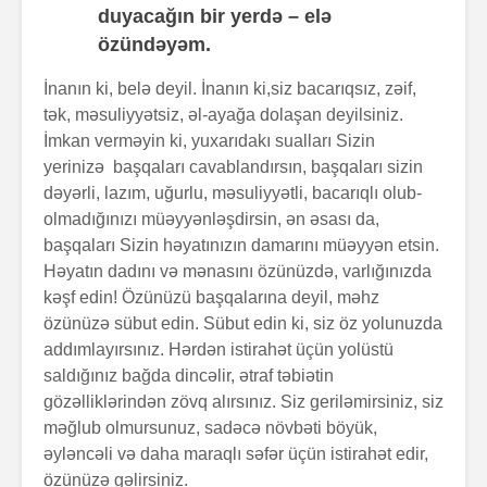
duyacağın bir yerdə – elə
özündəyəm.
İnanın ki, belə deyil. İnanın ki,siz bacarıqsız, zəif,
tək, məsuliyyətsiz, əl-ayağa dolaşan deyilsiniz.
İmkan verməyin ki, yuxarıdakı sualları Sizin
yerinizə başqaları cavablandırsın, başqaları sizin
dəyərli, lazım, uğurlu, məsuliyyətli, bacarıqlı olub-
olmadığınızı müəyyənləşdirsin, ən əsası da,
başqaları Sizin həyatınızın damarını müəyyən etsin.
Həyatın dadını və mənasını özünüzdə, varlığınızda
kəşf edin! Özünüzü başqalarına deyil, məhz
özünüzə sübut edin. Sübut edin ki, siz öz yolunuzda
addımlayırsınız. Hərdən istirahət üçün yolüstü
saldığınız bağda dincəlir, ətraf təbiətin
gözəlliklərindən zövq alırsınız. Siz geriləmirsiniz, siz
məğlub olmursunuz, sadəcə növbəti böyük,
əyləncəli və daha maraqlı səfər üçün istirahət edir,
özünüzə gəlirsiniz.