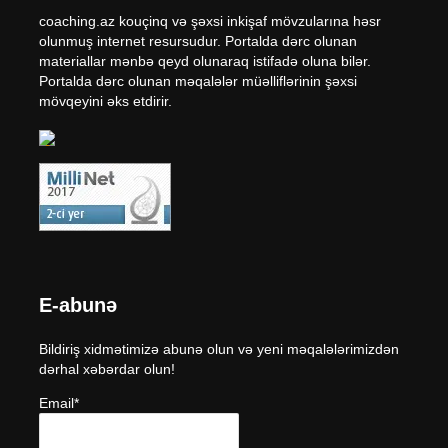
coaching.az kouçinq və şəxsi inkişaf mövzularına həsr
olunmuş internet resursudur. Portalda dərc olunan
materiallar mənbə qeyd olunaraq istifadə oluna bilər.
Portalda dərc olunan məqalələr müəlliflərinin şəxsi
mövqeyini əks etdirir.
E-abunə
Bildiriş xidmətimizə abunə olun və yeni məqalələrimizdən
dərhal xəbərdar olun!
Email*