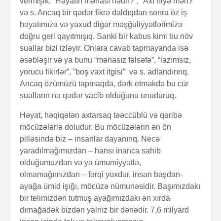
vermişik: “Həyatın mənası nədir?”, “Axı niyə mən?”
və s. Ancaq bir qədər fikrə daldıqdan sonra öz iş
həyatımıza və yaxud digər məşğuliyyətlərimizə
doğru geri qayıtmışıq. Sanki bir kabus kimi bu növ
suallar bizi izləyir. Onlara cavab tapmayanda isə
əsəbləşir və ya bunu “mənasız fəlsəfə”, “lazımsız,
yorucu fikirlər”, ”boş vaxt itgisi” və s. adlandırırıq.
Ancaq özümüzü tapmaqda, dərk etməkdə bu cür
Alfred Adler və
Həyatın 
sualların nə qədər vacib olduğunu unuduruq.
onun fərdi
nədir?
psixologiya
Həyat, həqiqətən axtarsaq təəccüblü və qəribə
anlayışı
möcüzələrlə doludur. Bu möcüzələrin ən ön
Konstrukt
pilləsində biz – insanlar dayanırıq. Necə
“Ulduzlu gecə”
üçün 6 fa
yaradılmağımızdan – hansı inanca sahib
necə yarandı?
üsul
olduğumuzdan və ya ümumiyyətlə,
Avraam L
olmamağımızdan – fərqi yoxdur, insan başdan-
Özünüdərketmə
məktubu
ayağa ümid işığı, möcüzə nümunəsidir. Başımızdakı
nədir və necə
bir telimizdən tutmuş ayağımızdakı ən xırda
formalaşdırılır?
dırnağadək bizdən yalnız bir dənədir. 7,6 milyard