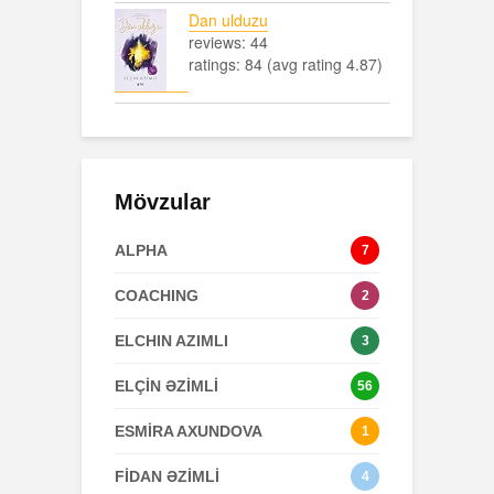
Dan ulduzu
reviews: 44
ratings: 84 (avg rating 4.87)
Mövzular
ALPHA
7
COACHING
2
ELCHIN AZIMLI
3
ELÇİN ƏZİMLİ
56
ESMİRA AXUNDOVA
1
FİDAN ƏZİMLİ
4