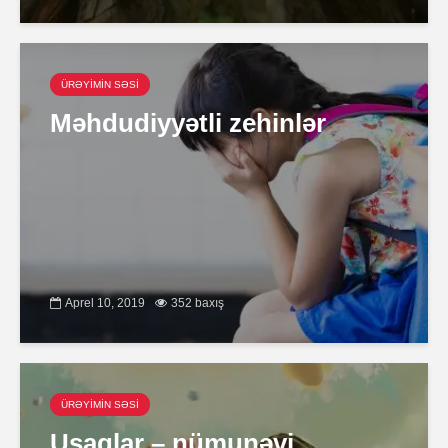
ÜRƏYİMİN SƏSİ
Məhdudiyyətli zehinlər
Aprel 10, 2019
352 baxış
ÜRƏYİMİN SƏSİ
Uşaqlar – nümunəvi