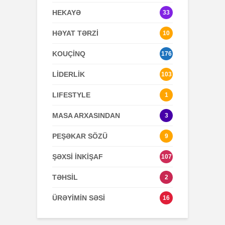
HEKAYƏ
33
HƏYAT TƏRZİ
10
KOUÇİNQ
176
LİDERLİK
103
LIFESTYLE
1
MASA ARXASINDAN
3
PEŞƏKAR SÖZÜ
9
ŞƏXSİ İNKİŞAF
107
TƏHSİL
2
ÜRƏYİMİN SƏSİ
16