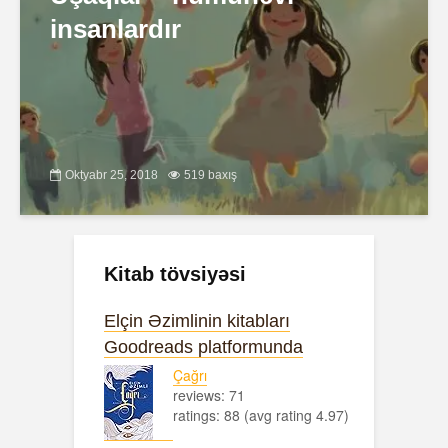
insanlardır
Oktyabr 25, 2018
519 baxış
Kitab tövsiyəsi
Elçin Əzimlinin kitabları
Goodreads platformunda
Çağrı
reviews: 71
ratings: 88 (avg rating 4.97)