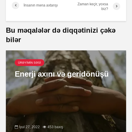
Zaman keçir, yoxsa
İnsanın məna axtarışı
biz?
Bu məqalələr də diqqətinizi çəkə
bilər
ÜRƏYİMİN SƏSİ
Enerji axını və geridönüşü
İyul 27, 2022
453 baxış