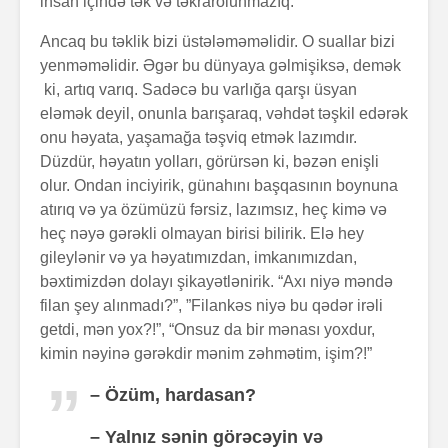
insan içində tək və təkrarolunmazıq.
Ancaq bu təklik bizi üstələməməlidir. O suallar bizi
yenməməlidir. Əgər bu dünyaya gəlmişiksə, demək
ki, artıq varıq. Sadəcə bu varlığa qarşı üsyan
eləmək deyil, onunla barışaraq, vəhdət təşkil edərək
Zalım padşahla
Elm helm
düzdanışan
tamamlan
onu həyata, yaşamağa təşviq etmək lazımdır.
qocanın hekayəti
Düzdür, həyatın yolları, görürsən ki, bəzən enişli
olur. Ondan inciyirik, günahını başqasının boynuna
Problem nədədir?
“Olmaz”la
atırıq və ya özümüzü fərsiz, lazımsız, heç kimə və
böyüyənl
heç nəyə gərəkli olmayan birisi bilirik. Elə hey
gileylənir və ya həyatımızdan, imkanımızdan,
Zaman keçir,
Açılmamı
bəxtimizdən dolayı şikayətlənirik. “Axı niyə məndə
yoxsa biz?
məktubun 
filan şey alınmadı?”, ”Filankəs niyə bu qədər irəli
getdi, mən yox?!”, “Onsuz da bir mənası yoxdur,
kimin nəyinə gərəkdir mənim zəhmətim, işim?!”
– Özüm, hardasan?
– Yalnız sənin görəcəyin və