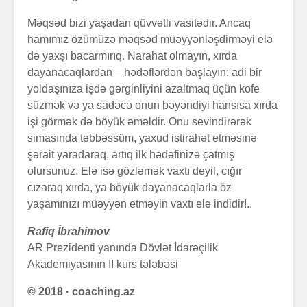
Məqsəd bizi yaşadan qüvvətli vasitədir. Ancaq
hamımız özümüzə məqsəd müəyyənləşdirməyi elə
də yaxşı bacarmırıq. Narahat olmayın, xırda
dayanacaqlardan – hədəflərdən başlayın: adi bir
yoldaşınıza işdə gərginliyini azaltmaq üçün kofe
süzmək və ya sadəcə onun bəyəndiyi hansısa xırda
işi görmək də böyük əməldir. Onu sevindirərək
simasında təbbəssüm, yaxud istirahət etməsinə
şərait yaradaraq, artıq ilk hədəfinizə çatmış
olursunuz. Elə isə gözləmək vaxtı deyil, cığır
cızaraq xırda, ya böyük dayanacaqlarla öz
yaşamınızı müəyyən etməyin vaxtı elə indidir!..
Rafiq İbrahimov
AR Prezidenti yanında Dövlət İdarəçilik
Akademiyasının II kurs tələbəsi
© 2018 · coaching.az