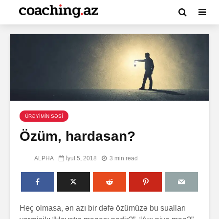
ÜRƏYİMİN SƏSİ
Özüm, hardasan?
ALPHA
İyul 5, 2018
3 min read
Heç olmasa, ən azı bir dəfə özümüzə bu sualları