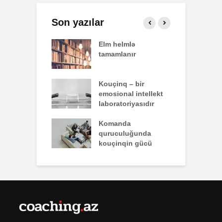
Son yazılar
effekti
Elm helmlə
S
tamamlanır
z
nun yazdığı
Kouçinq – bir
İ
emosional intellekt
laboratoriyasıdır
q zəiflik deyil,
Komanda
İ
lükdür
quruculuğunda
ü
kouçinqin gücü