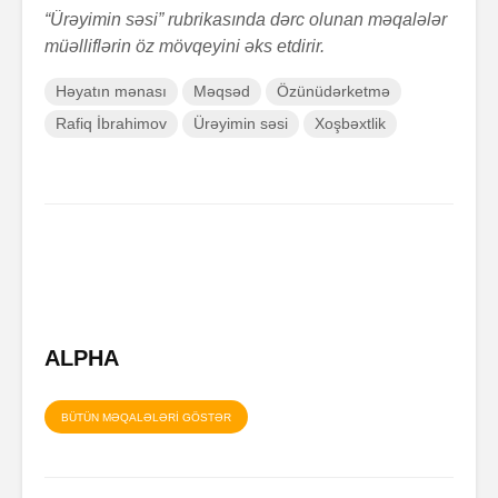
“Ürəyimin səsi” rubrikasında dərc olunan məqalələr
müəlliflərin öz mövqeyini əks etdirir.
Həyatın mənası
Məqsəd
Özünüdərketmə
Rafiq İbrahimov
Ürəyimin səsi
Xoşbəxtlik
ALPHA
BÜTÜN MƏQALƏLƏRİ GÖSTƏR