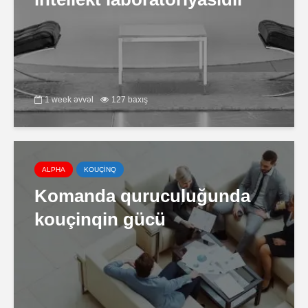
1 week əvvəl
127 baxış
ALPHA
KOUÇİNQ
Komanda quruculuğunda
kouçinqin gücü