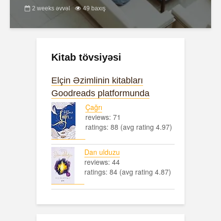
2 weeks əvvəl
49 baxış
Kitab tövsiyəsi
Elçin Əzimlinin kitabları
Goodreads platformunda
Çağrı
reviews: 71
ratings: 88 (avg rating 4.97)
Dan ulduzu
reviews: 44
ratings: 84 (avg rating 4.87)