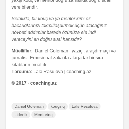
yaxşı kouç və mentor doğru zamanda doğru sualı
verə biləndir.
Beləliklə, bir kouç və ya mentor kimi öz
bacarıqlarınızı təkmilləşdirmək üçün atacağınız
növbəti addımlar barədə özünüzə elə indi
verəcəyini ən doğru sual hansıdır?
Müəlliflər:
Daniel Goleman | yazıçı, araşdırmaçı və
jurnalist. Emosional zəka ilə əlaqədar bir sıra
kitabların müəllifi.
Tərcümə:
Lalə Rəsulova | coaching.az
© 2017 · coaching.az
Daniel Goleman
kouçinq
Lalə Rəsulova
Liderlik
Mentorinq