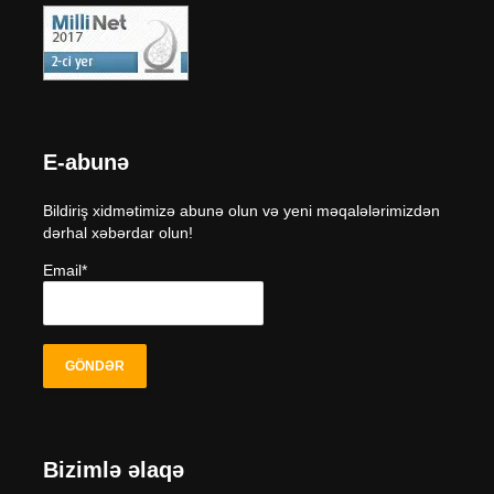
E-abunə
Bildiriş xidmətimizə abunə olun və yeni məqalələrimizdən
dərhal xəbərdar olun!
Email*
Bizimlə əlaqə