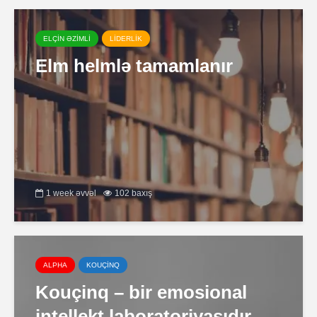
ELÇİN ƏZİMLİ
LİDERLİK
Elm helmlə tamamlanır
1 week əvvəl
102 baxış
ALPHA
KOUÇİNQ
Kouçinq – bir emosional
intellekt laboratoriyasıdır