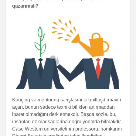
qazanmalı?
Kouçinq və mentorinq səriştəsini təkmilləşdirməyin
açarı, bunun sadəcə texniki bilikləri artırmaqdan
ibarət olmadığını dərk etməkdir. Başqa sözlə, bu,
insanları öz məqsədlərinə doğru yönəldə bilməkdir.
Case Western universitetinin professoru, həmkarım