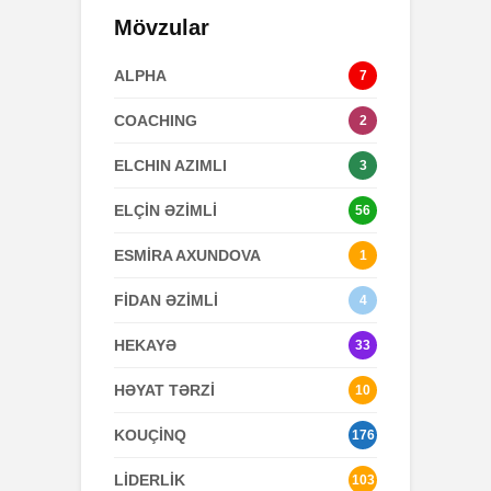
Mövzular
ALPHA
7
COACHING
2
ELCHIN AZIMLI
3
ELÇİN ƏZİMLİ
56
ESMİRA AXUNDOVA
1
FİDAN ƏZİMLİ
4
HEKAYƏ
33
HƏYAT TƏRZİ
10
KOUÇİNQ
176
LİDERLİK
103