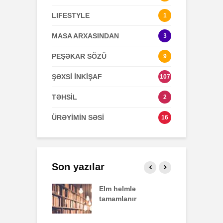
LIFESTYLE
1
MASA ARXASINDAN
3
PEŞƏKAR SÖZÜ
9
ŞƏXSİ İNKİŞAF
107
TƏHSİL
2
ÜRƏYİMİN SƏSİ
16
Son yazılar
effekti
Elm helmlə
S
tamamlanır
z