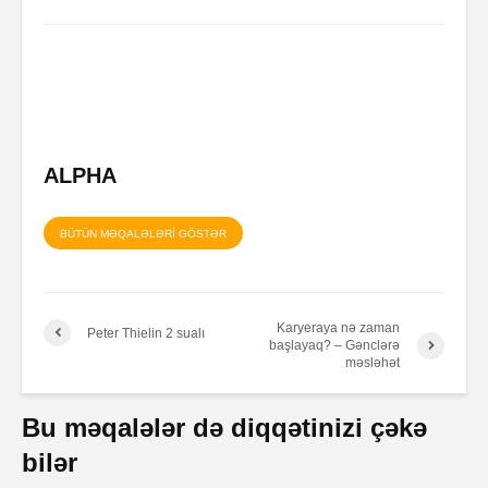
ALPHA
BÜTÜN MƏQALƏLƏRİ GÖSTƏR
Karyeraya nə zaman
Peter Thielin 2 sualı
başlayaq? – Gənclərə
məsləhət
Bu məqalələr də diqqətinizi çəkə
bilər