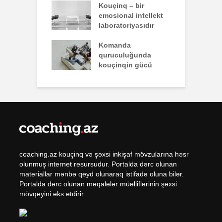
nun yazdığı
Kouçinq – bir
İ
emosional intellekt
laboratoriyasıdır
q zəiflik deyil,
Komanda
İ
lükdür
quruculuğunda
ü
kouçinqin gücü
coaching.az kouçinq və şəxsi inkişaf mövzularına həsr
olunmuş internet resursudur. Portalda dərc olunan
materiallar mənbə qeyd olunaraq istifadə oluna bilər.
Portalda dərc olunan məqalələr müəlliflərinin şəxsi
mövqeyini əks etdirir.