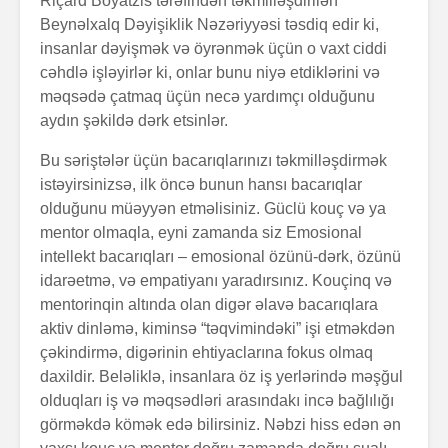
Riçard Boyatzis tərəfindən təkmilləşdirilən
Beynəlxalq Dəyişiklik Nəzəriyyəsi təsdiq edir ki,
insanlar dəyişmək və öyrənmək üçün o vaxt ciddi
cəhdlə işləyirlər ki, onlar bunu niyə etdiklərini və
məqsədə çatmaq üçün necə yardımçı olduğunu
aydın şəkildə dərk etsinlər.
Bu səriştələr üçün bacarıqlarınızı təkmilləşdirmək
istəyirsinizsə, ilk öncə bunun hansı bacarıqlar
olduğunu müəyyən etməlisiniz. Güclü kouç və ya
mentor olmaqla, eyni zamanda siz Emosional
intellekt bacarıqları – emosional özünü-dərk, özünü
idarəetmə, və empatiyanı yaradırsınız. Kouçinq və
mentorinqin altında olan digər əlavə bacarıqlara
aktiv dinləmə, kiminsə “təqvimindəki” işi etməkdən
çəkindirmə, digərinin ehtiyaclarına fokus olmaq
daxildir. Beləliklə, insanlara öz iş yerlərində məşğul
olduqları iş və məqsədləri arasındakı incə bağlılığı
görməkdə kömək edə bilirsiniz. Nəbzi hiss edən ən