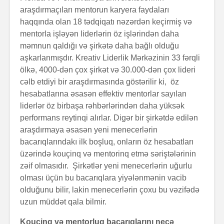
araşdırmaçıları mentorun karyera faydaları
haqqında olan 18 tədqiqatı nəzərdən keçirmiş və
mentorla işləyən liderlərin öz işlərindən daha
məmnun qaldığı və şirkətə daha bağlı olduğu
aşkarlanmışdır. Kreativ Liderlik Mərkəzinin 33 fərqli
ölkə, 4000-dən çox şirkət və 30.000-dən çox lideri
cəlb etdiyi bir araşdırmasında göstərilir ki, öz
hesabatlarına əsasən effektiv mentorlar sayılan
liderlər öz birbaşa rəhbərlərindən daha yüksək
performans reytinqi alırlar. Digər bir şirkətdə edilən
araşdırmaya əsasən yeni menecerlərin
bacarıqlarındakı ilk boşluq, onların öz hesabatları
üzərində kouçinq və mentorinq etmə səriştələrinin
zəif olmasıdır. Şirkətlər yeni menecerlərin uğurlu
olması üçün bu bacarıqlara yiyələnmənin vacib
olduğunu bilir, lakin menecerlərin çoxu bu vəzifədə
uzun müddət qala bilmir.
Kouçinq və mentorluq bacarıqlarını necə