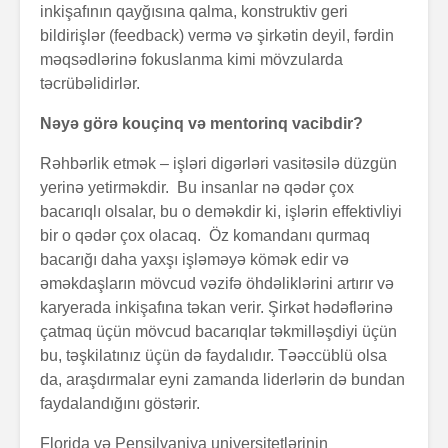
inkişafının qayğısına qalma, konstruktiv geri
bildirişlər (feedback) vermə və şirkətin deyil, fərdin
məqsədlərinə fokuslanma kimi mövzularda
təcrübəlidirlər.
Zalım padşahla
Elm helm
Nəyə görə kouçinq və mentorinq vacibdir?
düzdanışan
tamamlan
qocanın hekayəti
Rəhbərlik etmək – işləri digərləri vasitəsilə düzgün
yerinə yetirməkdir. Bu insanlar nə qədər çox
Problem nədədir?
“Olmaz”la
bacarıqlı olsalar, bu o deməkdir ki, işlərin effektivliyi
böyüyənl
bir o qədər çox olacaq. Öz komandanı qurmaq
bacarığı daha yaxşı işləməyə kömək edir və
Zaman keçir,
Açılmamı
əməkdaşların mövcud vəzifə öhdəliklərini artırır və
yoxsa biz?
məktubun 
karyerada inkişafına təkan verir. Şirkət hədəflərinə
çatmaq üçün mövcud bacarıqlar təkmilləşdiyi üçün
bu, təşkilatınız üçün də faydalıdır. Təəccüblü olsa
da, araşdırmalar eyni zamanda liderlərin də bundan
faydalandığını göstərir.
Florida və Pensilvaniya universitetlərinin