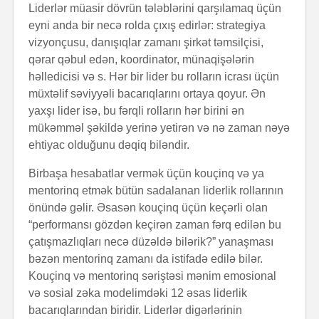
Liderlər müasir dövrün tələblərini qarşılamaq üçün
eyni anda bir necə rolda çıxış edirlər: strategiya
vizyonçusu, danışıqlar zamanı şirkət təmsilçisi,
qərar qəbul edən, koordinator, münaqişələrin
həlledicisi və s. Hər bir lider bu rolların icrası üçün
müxtəlif səviyyəli bacarıqlarını ortaya qoyur. Ən
yaxşı lider isə, bu fərqli rolların hər birini ən
mükəmməl şəkildə yerinə yetirən və nə zaman nəyə
Alfred Adler və
Həyatın 
ehtiyac olduğunu dəqiq biləndir.
onun fərdi
nədir?
psixologiya
Birbaşa hesabatlar vermək üçün kouçinq və ya
anlayışı
mentorinq etmək bütün sadalanan liderlik rollarının
Konstrukt
“Ulduzlu gecə”
üçün 6 fa
önündə gəlir. Əsasən kouçinq üçün keçərli olan
necə yarandı?
üsul
“performansı gözdən keçirən zaman fərq edilən bu
çatışmazlıqları necə düzəldə bilərik?” yanaşması
Avraam L
bəzən mentorinq zamanı da istifadə edilə bilər.
Özünüdərketmə
məktubu
Kouçinq və mentorinq səriştəsi mənim emosional
nədir və necə
formalaşdırılır?
və sosial zəka modelimdəki 12 əsas liderlik
bacarıqlarından biridir. Liderlər digərlərinin