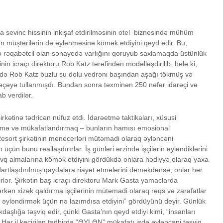
nda sevinc hissinin inkişaf etdirilməsinin otel biznesində mühüm
n müştərilərin də əylənməsinə kömək etdiyini qeyd edir. Bu,
ə rəqabətcil olan sənayedə varlığını qoruyub saxlamaqda üstünlük
tinin icraçı direktoru Rob Katz tərəfindən modelləşdirilib, belə ki,
ində Rob Katz buzlu su dolu vedrəni başından aşağı tökmüş və
ölməçəyə tullanmışdı. Bundan sonra təxminən 250 nəfər idarəçi və
ab verdilər.
irkətinə tədricən nüfuz etdi. İdarəetmə taktikaları, xüsusi
tmə və mükafatlandırmaq – bunların hamısı emosional
l Resort şirkətinin menecerləri mütəmadi olaraq əyləncəni
çün bunu reallaşdırırlar. İş günləri ərzində işçilərin əyləndiklərini
övq almalarına kömək etdiyini gördükdə onlara hədiyyə olaraq yaxa
dartlaşdırılmış qaydalara riayət etmələrini deməkdənsə, onlar hər
yirlər. Şirkətin baş icraçı direktoru Mark Gasta yamaclarda
ərkən xizək qaldırma işçilərinin mütəmadi olaraq rəqs və zarafatlar
ı əyləndirmək üçün nə lazımdısa etdiyini” gördüyünü deyir. Günlük
əkdaşlığa təşviq edir, çünki Gasta’nın qeyd etdiyi kimi, “insanları
 Hər il keçirilən tədbirdə “ƏYLƏN” mükafatı işdə əyləncəni təşviq