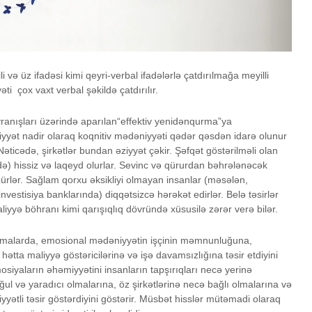
İstək, yoxsa ehtiyac?
Oxucun
və üz ifadəsi kimi qeyri-verbal ifadələrlə çatdırılmağa meyilli
ti çox vaxt verbal şəkildə çatdırılır.
İnsana nəsihət yox,
Kouçinq 
ünsiyyət lazımdır
üstünlü
vranışları üzərində aparılan“effektiv yenidənqurma”ya
ət nadir olaraq koqnitiv mədəniyyəti qədər qəsdən idarə olunur
əticədə, şirkətlər bundan əziyyət çəkir. Şəfqət göstərilməli olan
ndə) hissiz və laqeyd olurlar. Sevinc və qürurdan bəhrələnəcək
ürlər. Sağlam qorxu əksikliyi olmayan insanlar (məsələn,
 investisiya banklarında) diqqətsizcə hərəkət edirlər. Belə təsirlər
liyyə böhranı kimi qarışıqlıq dövründə xüsusilə zərər verə bilər.
ırmalarda, emosional mədəniyyətin işçinin məmnunluğuna,
tta maliyyə göstəricilərinə və işə davamsızlığına təsir etdiyini
siyaların əhəmiyyətini insanların tapşırıqları necə yerinə
ul və yaradıcı olmalarına, öz şirkətlərinə necə bağlı olmalarına və
yətli təsir göstərdiyini göstərir. Müsbət hisslər mütəmadi olaraq