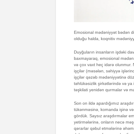
Emosional mədəniyyət bədən dili 
olduğu halda, koqnitiv mədəniyyə
Duyğuların insanların işdəki da
baxmayaraq, emosional mədəniyy
və çox vaxt heç idarə olunmur. N
işçilər (məsələn, səhiyyə işləri
işçilər qəzəb mədəniyyətinə döz
təhlükəsizlik şirkətlərində və ya
təşkilati yenidən qurmalar və ma
Son on ildə apardığımız araşd
tükənməsinə, komanda işinə və hə
gördük. Saysız araşdırmalar emo
yetirmələrinə, onların necə məşğ
qərarlar qəbul etmələrinə əhəmiy