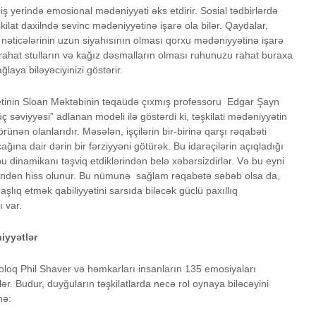
iş yerində emosional mədəniyyəti əks etdirir. Sosial tədbirlərdə
şkilat daxilndə sevinc mədəniyyətinə işarə ola bilər. Qaydalar,
nəticələrinin uzun siyahısının olması qorxu mədəniyyətinə işarə
a rahat stulların və kağız dəsmalların olması ruhunuzu rahat buraxa
laya biləyəciyinizi göstərir.
etinin Sloan Məktəbinin təqaüdə çıxmış professoru Edgar Şayn
səviyyəsi” adlanan modeli ilə göstərdi ki, təşkilati mədəniyyətin
rünən olanlarıdır. Məsələn, işçilərin bir-birinə qarşı rəqabəti
ağına dair dərin bir fərziyyəni götürək. Bu idarəçilərin açıqladığı
u dinamikanı təşviq etdiklərindən belə xəbərsizdirlər. Və bu eyni
rəfindən hiss olunur. Bu nümunə sağlam rəqabətə səbəb olsa da,
aşlıq etmək qabiliyyətini sarsıda biləcək güclü paxıllıq
 var.
iyyətlər
xoloq Phil Shaver və həmkarları insanların 135 emosiyaları
dilər. Budur, duyğuların təşkilatlarda necə rol oynaya biləcəyini
nə: