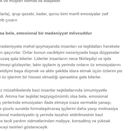
 və müştəri xidməti ilə əlaqəlidir.
arla), qrup qəzəbi, kədər, qorxu kimi mənfi emosiyalar zəif
ib çıxarır.
q olsa belə, emosional bir mədəniyyət mövcuddur
mədəniyyətə məhəl qoymayanda insanları və təşkilatları hərəkətə
 qaçırırlar. Onlar bunun vacibliyini nəzəriyyədə başa düşşəsələr
aq qala bilərlər. Liderlər insanların necə fikirləşdiyi və işdə
məyi gözləyirlər, lakin işçilərin iş yerində onların öz emosiyalarını
 etdiyini başa düşmək və aktiv şəkildə idarə etmək üçün özlərini pis
öz işlərinin bir hissəsi olmadığı qənaətinə gələ bilərlər.
mız müsahibələrdə bəzi insanlar təşkilatlarında ümumiyyətlə
di. Amma hər təşkilat təqzyiqyönümlü olsa belə, emosional
iş yerlərində emosiyaları ifadə etməyə icazə verməklə yanaşı,
 şüurlu surətdə formalaşdıraraq işçilərini daha yaxşı motivasiya
onal mədəniyyətin iş yerində təzahür etdirilməsinin bəzi
və təcili yardım xidmətlərindən maliyyə, konsaltinq və yüksək
cəyi təsirləri göstərəcəyik.