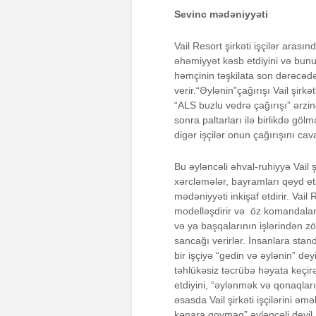
Sevinc mədəniyyəti
Vail Resort şirkəti işçilər arası
əhəmiyyət kəsb etdiyini və bunu
həmçinin təşkilata son dərəcəd
verir.“Əylənin”çağırışı Vail şirkə
“ALS buzlu vedrə çağırışı” ərz
sonra paltarları ilə birlikdə g
digər işçilər onun çağırışını cav
Bu əyləncəli əhval-ruhiyyə Vail ş
xərcləmələr, bayramları qeyd e
mədəniyyəti inkişaf etdirir. Vai
modelləşdirir və öz komandaları ü
və ya başqalarının işlərindən z
sancağı verirlər. İnsanlara stan
bir işçiyə “gedin və əylənin” de
təhlükəsiz təcrübə həyata keçir
etdiyini, “əylənmək və qonaqlar
əsasda Vail şirkəti işçilərini əm
kənara qoymaq” əyləncəli deyil.