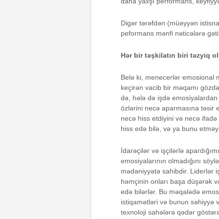
daha yaxşı performans, keyfiyyət
Digər tərəfdən (müəyyən istisnal
peformans mənfi nəticələrə gətir
Hər bir təşkilatın biri təzyi
Belə ki, menecerlər emosional 
keçirən vacib bir məqamı gözdən
də, hələ də işdə emosiyalardan uz
özlərini necə aparmasına təsir et
necə hiss etdiyini və necə ifadə
hiss edə bilə, və ya bunu etməyi 
İdarəçilər və işçilərlə apardığı
emosiyalarının olmadığını söylə
mədəniyyətə sahibdir. Liderlər 
həmçinin onları başa düşərək və
edə bilərlər. Bu məqalədə emosi
istiqamətləri və bunun səhiyyə 
texnoloji sahələrə qədər göstərə