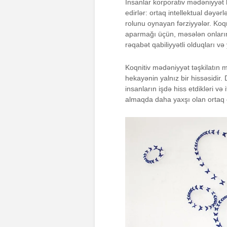
İnsanlar korporativ mədəniyyə
edirlər: ortaq intellektual dəyər
rolunu oynayan fərziyyələr. Koqn
aparmağı üçün, məsələn onları
rəqabət qabiliyyətli olduqları v
Koqnitiv mədəniyyət təşkilatın 
hekayənin yalnız bir hissəsidir.
insanların işdə hiss etdikləri v
almaqda daha yaxşı olan ortaq ef