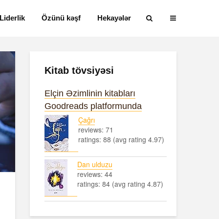
Liderlik
Özünü kəşf
Hekayələr
Kitab tövsiyəsi
Elçin Əzimlinin kitabları
Goodreads platformunda
Çağrı
reviews: 71
ratings: 88 (avg rating 4.97)
Dan ulduzu
reviews: 44
ratings: 84 (avg rating 4.87)
Alfred Adler və
Həyatın mən
onun fərdi
nədir?