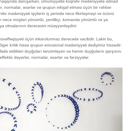
t haqqında danışarkən, ümumiyyətlə
koqnitiv
mədəniyyətə istinad
lər, normalar, əsərlər və qrupun inkişaf etməsi üçün bir rəhbər
itiv mədəniyyəti işçilərin iş yerində necə fikirləşməyi və özünü
n necə müştəri yönümlü, yenilikçi, komanda yönümlü və ya
ə ya olmalarının dərəcəsini müəyyənləşdirir.
müvəffəqiyyəti üçün inkarolunmaz dərəcədə vacibdir. Lakin bu,
 Digər kritik hissə qrupun emosional mədəniyyəti dediyimiz hissədir:
ə ifadə etdikləri duyğuları tənzimləyən və həmin duyğuların qarşısını
fektiv dəyərlər, normalar, əsərlər və fərziyyələr.
Savadlıyam, yoxsa
Nokia ef
ziyalı?