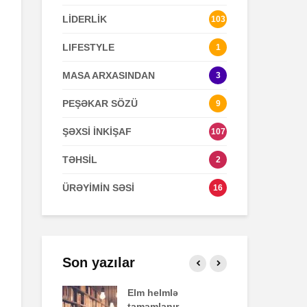
LİDERLİK
103
Zaman keçir,
Açılmamış
LIFESTYLE
1
yoxsa biz?
məktubun sir
MASA ARXASINDAN
3
PEŞƏKAR SÖZÜ
9
ŞƏXSİ İNKİŞAF
107
TƏHSİL
2
ÜRƏYİMİN SƏSİ
16
Son yazılar
fekti
Elm helmlə
Sa
tamamlanır
ziy