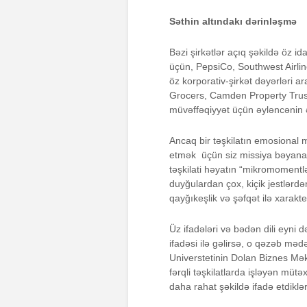
Səthin altındakı dərinləşmə
Bəzi şirkətlər açıq şəkildə öz i
üçün, PepsiCo, Southwest Airli
öz korporativ-şirkət dəyərləri a
Grocers, Camden Property Trust,
müvəffəqiyyət üçün əyləncənin ə
Ancaq bir təşkilatın emosional 
etmək üçün siz missiya bəyanatl
təşkilati həyatın “mikromomentl
duyğulardan çox, kiçik jestlərdə
qayğıkeşlik və şəfqət ilə xarakt
Üz ifadələri və bədən dili eyni 
ifadəsi ilə gəlirsə, o qəzəb mədən
Universtetinin Dolan Biznes Mə
fərqli təşkilatlarda işləyən mütə
daha rahat şəkildə ifadə etdiklə