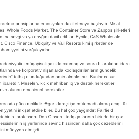
darəetmə prinsiplərinə emosiyaları daxil etməyə başlayıb. Misal
nes, Whole Foods Market, The Container Store və Zappos şirkətləri
rasına sevgi və ya qayğını daxil ediblər. Eynilə, C&S Wholesale
 Cisco Finance, Ubiquity və Vail Resorts kimi şirkətlər də
həmiyyətini vurğulayırlar.
mədəniyyətini müqayisəli şəkildə oxumaq və sonra bilərəkdən idarə
arında və korporativ nişanlarda kodlaşdırılanların gündəlik
ərində” tətbiq olunduğundan əmin olmalısınız. Bunlar cəsur
n ibarətdir. Məsələn, kiçik mehribanlıq və dəstək hərəkətləri,
erizə olunan emosional hərəkətlər.
dərəcədə gücə malikdir. Əgər idarəçi işə mütəmadi olaraq acıqlı üz
iyyətini inkişaf etdirə bilər. Bu hal çox yayğındır: Fairfield
ktəbinin professoru Don Gibson tədqiqatlarının birində bir çox
xəssislərinin iş yerlərində sevinc hissindən daha çox qəzəblərini
rini müəyyən etmişdi.