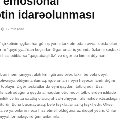
v emosional
tin idarəolunması
17 min read
”
şirkətinin işçiləri hər gün iş yerini tərk etmədən əvvəl lobidə olan
ı “qeydiyyat”dan keçirirlər. Əgər onlar iş yerində özlərini xoşbəxt
li hiss ediblərsə “qaşqabaqlı üz” və digər bu kimi 5 düyməni
buri məmnuniyyət aləti kimi görünə bilər, lakin bu belə deyil.
 motivasiya etdiyini anlamaq, işdə onları nəyin həyəcanlandırdığını
layır. Digər təşkilatlar da eyni qaydanı tətbiq edir. Bəzi
 əyləncəli oduğunu qeydə almaqdan ötrü mobil tətbiqlərdən istifadə
, günlük və hətta saatlıq olaraq əhval-ruhiyyəni izləməkdə ixtisaslaşan
ötürür. Buna baxmayaraq, belə təşkilatlar azlıq təşkil edir. Əksər
na və ya onların necə hiss etməli olduğuna az diqqət yetirir. Onlar
yyət formalaşdırdığını anlamırlar.