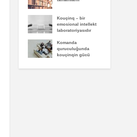
un yazdığı
Kouçinq – bir
İst
emosional intellekt
laboratoriyasıdır
zəiflik deyil,
Komanda
İns
kdür
quruculuğunda
üns
kouçinqin gücü