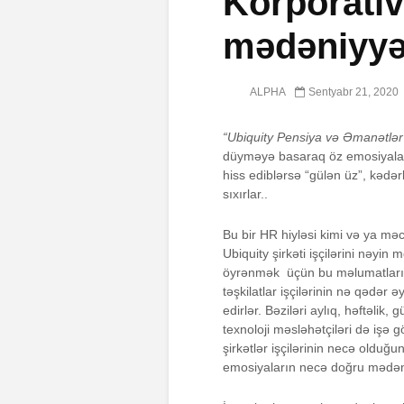
Korporati
mədəniyyə
ALPHA
Sentyabr 21, 2020
“Ubiquity Pensiya və Əmanətlər
düyməyə basaraq öz emosiyaların
hiss ediblərsə “gülən üz”, kədər
sıxırlar..
Bu bir HR hiyləsi kimi və ya məc
Ubiquity şirkəti işçilərini nəyin
öyrənmək üçün bu məlumatları top
təşkilatlar işçilərinin nə qədər
edirlər. Bəziləri aylıq, həftəlik
texnoloji məsləhətçiləri də işə g
şirkətlər işçilərinin necə olduğu
emosiyaların necə doğru mədəni