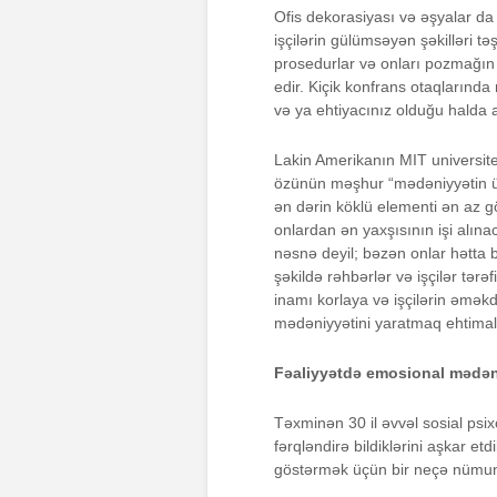
Ofis dekorasiyası və əşyalar da 
işçilərin gülümsəyən şəkilləri tə
prosedurlar və onları pozmağın 
edir. Kiçik konfrans otaqlarınd
və ya ehtiyacınız olduğu halda ağ
Lakin Amerikanın MIT universit
özünün məşhur “mədəniyyətin üç 
ən dərin köklü elementi ən az gö
onlardan ən yaxşısının işi alınac
nəsnə deyil; bəzən onlar hətta b
şəkildə rəhbərlər və işçilər tə
inamı korlaya və işçilərin əməkd
mədəniyyətini yaratmaq ehtimalı
Fəaliyyətdə emosional mədən
Təxminən 30 il əvvəl sosial psi
fərqləndirə bildiklərini aşkar et
göstərmək üçün bir neçə nümu