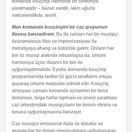
komanda kouçinqi harmonik bir simfoniya
yaratmaqdır – bəzən xaotik, lakin uğurla
nəticələndikdə, təsirli.
Mən komanda kouçinqini bir caz qrupunun
ifasına bənzədirəm.
Bu ifa zamanı hər bir musiqiçi
özünəməxsus ifası və improvizasiyası ilə
melodiyaya ahəng və bütünlük gətirir. Onların hər
biri öz musiqi alətində ixtisaslaşsa da, ümumi
harmoniya üçün ifalarını bir-biri ilə
uyğunlaşdırmalıdır. Eynilə, komanda kouçinqi
proqramlarında fərdlər öz güclü tərəflərini ortaya
qoyaraq ümumi məqsədə xidmət edir. Kouçinq
sessiyası zamanı komanda üzvlərinin bir-birini
dinləməsi, birgə həllər tapması və sinerji yaratması
caz orkestrindəki musiqiçilərin bir-birinin ritminə və
tonuna uyğunlaşmasına bənzəyir.
Caz musiqisi emosional ifadə ilə doludur və
musiqiçilər bir-birinin emosiyalarına uyğunlaşaraq