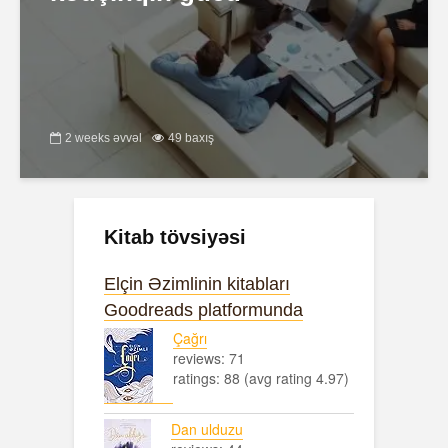
2 weeks əvvəl
49 baxış
Kitab tövsiyəsi
Elçin Əzimlinin kitabları
Goodreads platformunda
Çağrı
reviews: 71
ratings: 88 (avg rating 4.97)
Dan ulduzu