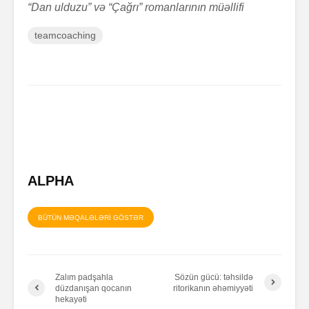
“Dan ulduzu” və “Çağrı” romanlarının müəllifi
teamcoaching
ALPHA
BÜTÜN MƏQALƏLƏRİ GÖSTƏR
Zalım padşahla
Sözün gücü: təhsildə
düzdanışan qocanın
ritorikanın əhəmiyyəti
hekayəti