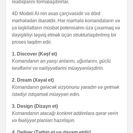
reallıqlarını formalaşdırırlar.
4D Modeli AI-nin əsas çərçivəsidir və dörd
mərhələdən ibarətdir. Hər mərhələ komandaların və
ya təşkilatların müsbət potensialını üzə çıxarmaq və
dəyişikliyi təşviq etmək üçün strukturlaşdırılmış bir
proses təqdim edir.
1. Discover (Kəşf et)
Komandanın ən yaxşı anlarını, uğurlarını, güclü
tərəflərini və nailiyyətlərini müəyyənləşdirin.
2. Dream (Xəyal et)
Komandanın gələcək vizyonunu yaradın və getmək
istədiyi istiqaməti müəyyən edin.
3. Design (Dizayn et)
Komandanın atacağı konkret addımlara qərar verin
və fəaliyyət planları hazırlayın.
4. Deliver (Tətbiq et və davam etdir)