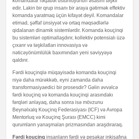
komandalar rəqabət üstünlüyünün əsasını təşkil
edir. Lakin bir qrup insanı bir araya gətirmək effektiv
komanda yaratmaq üçün kifayət deyil. Komandalar
etimad, şəffaf ünsiyyət və ortaq məqsədlərlə
qidalanan dinamik sistemlərdir. Komanda kouçinqi
bu sistemləri optimallaşdırır, kollektiv potensialı üzə
çıxarır və təşkilatları innovasiya və
nəticəyönümlülük baxımından yeni səviyyəyə
Alfred Adler və
Həyatın 
qaldırır.
onun fərdi
nədir?
psixologiya
Fərdi kouçinqlə müqayisədə komanda kouçinqi
anlayışı
niyə daha mürəkkəb, eyni zamanda daha
Konstrukt
transformasiyaedici bir prosesdir? Gəlin əvvəlcə
“Ulduzlu gecə”
üçün 6 fa
fərdi kouçinq və komanda kouçinqi arasındakı
necə yarandı?
üsul
fərqləri anlayaq, daha sonra isə mövzunu
Avraam L
Beynəlxalq Kouçinq Federasiyası (ICF) və Avropa
Özünüdərketmə
məktubu
Mentorluq və Kouçinq Şurası (EMCC) kimi
nədir və necə
qurumların yanaşmaları prizmasından araşdıraraq.
formalaşdırılır?
Fərdi kouçinq
insanların fərdi və peşəkar inkişafına