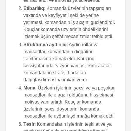
etimad artdı və innovasiya sürətləndi.
Etibarlılıq
: Komanda üzvlərinin tapşırıqları
vaxtında və keyfiyyətli şəkildə yerinə
yetirməsi, komandanın iş axışını gücləndirdi.
Kouçlar komanda üzvlərinin öhdəliklərini
izləmək üçün şəffaf mexanizmlər tətbiq etdi.
Struktur və aydınlıq
: Aydın rollar və
məqsədlər, komandanın diqqətini
cəmləməsinə kömək etdi. Kouçinq
sessiyalarında “vizyon xəritəsi” kimi alətlər
komandaların strateji hədəfləri
dəqiqləşdirməsinə imkan verdi.
Məna
: Üzvlərin işlərinin şəxsi və ya peşəkar
məqsədləri ilə əlaqəli olduğunu hiss etməsi
motivasiyanı artırdı. Kouçlar komanda
üzvlərinin şəxsi dəyərlərini komanda
məqsədləri ilə uyğunlaşdırmağa kömək etdi.
Təsir
: Komandaların işlərinin təşkilat və ya