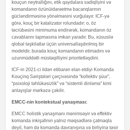
kouçun neytrallığını, etik qaydalara sadiqliyini və
komandanın özünüidarəetmə bacarıqlarının
gücləndirməsinə yönəlməsini vurğulayır. ICF-yə
görə, kouç bir katalizator rolundadır: o, öz
təcrübəsini minimuma endirərək, komandanın öz
cavablarını tapmasına imkan yaradır. Bu, xüsusilə
qlobal təşkilatlar üçün universallaşdırılmış bir
modeldir, burada kouç komandanın etimadını və
uzunmüddətli müstəqilliyini prioritetləşdirir.
ICF-in 2021-ci ildən etibarən elan etdiyi Komanda
Kouçinq Səriştələri çərçivəsində “kollektiv şüur”,
“psixoloji təhlükəsizlik” və “sistemli dinləmə” kimi
anlayışlar mərkəzə çəkilir.
EMCC-nin kontekstual yanaşması:
EMCC holistik yanaşmanı mənimsəyir və effektiv
komanda inkişafının yalnız məqsədlərə çatmaqla
deyil, həm də komanda davranışına və birliyinə təsir