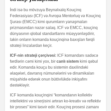
İndi isə bu mövzuya Beynəlxalq Kouçinq
Federasiyası (ICF) və Avropa Mentorluq və Kouçinq
Şurası (EMCC) kimi qurumların yanaşmaları
prizmasından nəzər salaq. ICF və EMCC, kouçinq
dünyasının qlobal standartlarını müəyyənləşdirir,
lakin onların komanda kouçinqinə baxışları fərqli
strateji linzalardan keçir.
ICF-nin strateji çərçivəsi:
ICF komandanı sadəcə
fərdlərin cəmi kimi yox, bir
canlı sistem
kimi qəbul
edir. Komanda kouçu bu sistemin daxilindəki
əlaqələri, davranış nümunələrini və dinamikaları
müşahidə edərək onun bütövlükdə inkişafını
dəstəkləyir.
ICF komanda kouçinqini “komandanın kollektiv
intellektini və sinerjisini artıran ko-kreativ və reflektiv
bir proses” kimi təsvir edir. Kouçinq prosesi zamanı