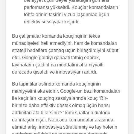
cəmiyyət üçün dəyər yaratdığını görməsi
performansı yüksəltdi. Kouçlar komandaların
töhfələrinin təsirini vizuallaşdırmaq üçün
reflektiv sessiyalar keçirdi.
Bu çalışmalar komanda kouçinqinin təkcə
münaqişələri həll etmədiyini, həm də komandaları
strateji hədəflərə çatmaq üçün birləşdirdiyini sübut
etdi. Google gəldiyi qənaəti tətbiq edərək,
layihələrin çatdırılma müddətini əhəmiyyətli
dərəcədə qısaltdı və innovasiyanı artırdı.
Bu tapıntılar əslində komanda kouçinqinin
mahiyyətini əks etdirir. Google-un bəzi komandaları
ilə keçirilən kouçinq sessiyalarında kouç “Bir-
birinizə daha effektiv dəstək olmaq üçün hansı
addımları ata bilərsiniz?” kimi suallarla dialoqu
dərinləşdirmişdi. Nəticədə komandalar arasında
etimad artış, innovasiya sürətlənmiş və layihələrin