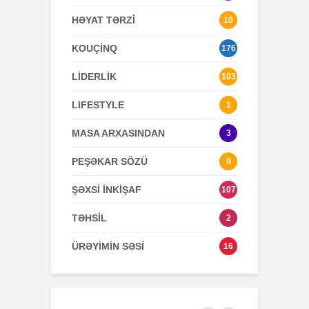
HƏYAT TƏRZİ
10
KOUÇİNQ
176
LİDERLİK
103
LIFESTYLE
1
MASA ARXASINDAN
3
PEŞƏKAR SÖZÜ
9
ŞƏXSİ İNKİŞAF
107
TƏHSİL
2
ÜRƏYİMİN SƏSİ
16