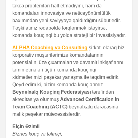
təkcə problemləri həll etmədiyini, həm də
komandaları innovasiya və nəticəyönümlülük
baxımından yeni səviyyəyə qaldırdığını sübut edir.
Təşkilatınız rəqabətdə fərqlənmək istəyirsə,
komanda kouçinqi bu yolda strateji bir investisiyadır.
ALPHA Coaching və Consulting
şirkəti olaraq biz
korporativ müştərilərimizə komandalarının
potensialını üzə çıxarmaları və davamlı inkişaflarını
təmin etmələri üçün komanda kouçinqi
xidmətlərimizi peşəkar yanaşma ilə təqdim edirik.
Qeyd edim ki, bizim komanda kouçlarımız
Beynəlxalq Kouçinq Federasiyası
tərəfindən
akreditasiya olunmuş
Advanced Certification in
Team Coaching (ACTC)
beynəlxalq dərəcəsinə
malik peşəkar mütəxəssislərdir.
Elçin Əzimli
Biznes kouç və təlimçi,