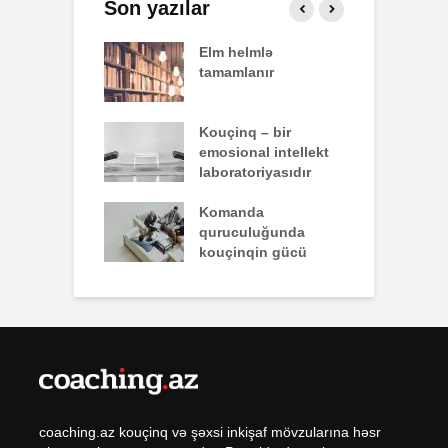
Son yazılar
effekti
Elm helmlə
S
tamamlanır
z
nun yazdığı
Kouçinq – bir
İ
emosional intellekt
laboratoriyasıdır
q zəiflik deyil,
Komanda
İ
lükdür
quruculuğunda
ü
kouçinqin gücü
coaching.az kouçinq və şəxsi inkişaf mövzularına həsr