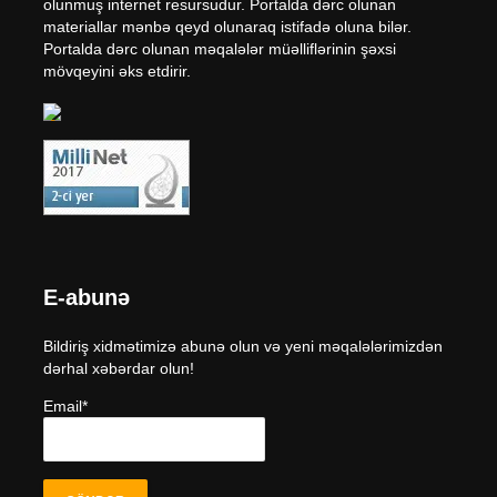
olunmuş internet resursudur. Portalda dərc olunan
materiallar mənbə qeyd olunaraq istifadə oluna bilər.
Portalda dərc olunan məqalələr müəlliflərinin şəxsi
mövqeyini əks etdirir.
E-abunə
Bildiriş xidmətimizə abunə olun və yeni məqalələrimizdən
dərhal xəbərdar olun!
Email*