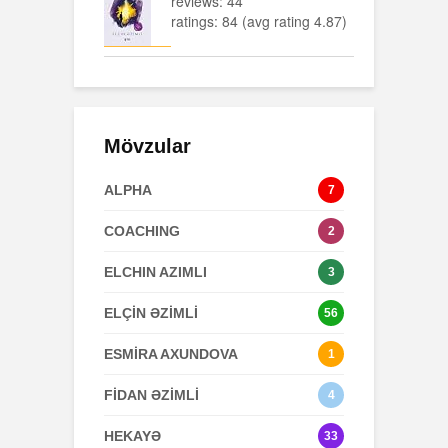
reviews: 44
ratings: 84 (avg rating 4.87)
Mövzular
ALPHA
7
COACHING
2
ELCHIN AZIMLI
3
ELÇİN ƏZİMLİ
56
ESMİRA AXUNDOVA
1
FİDAN ƏZİMLİ
4
HEKAYƏ
33