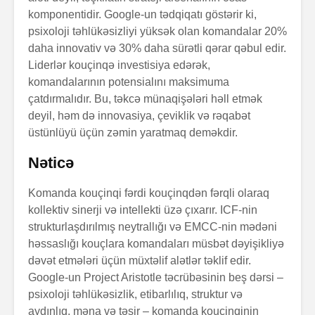
komponentidir. Google-un tədqiqatı göstərir ki,
psixoloji təhlükəsizliyi yüksək olan komandalar 20%
daha innovativ və 30% daha sürətli qərar qəbul edir.
Liderlər kouçinqə investisiya edərək,
komandalarının potensialını maksimuma
çatdırmalıdır. Bu, təkcə münaqişələri həll etmək
deyil, həm də innovasiya, çeviklik və rəqabət
üstünlüyü üçün zəmin yaratmaq deməkdir.
Nəticə
Komanda kouçinqi fərdi kouçinqdən fərqli olaraq
kollektiv sinerji və intellekti üzə çıxarır. ICF-nin
strukturlaşdırılmış neytrallığı və EMCC-nin mədəni
həssaslığı kouçlara komandaları müsbət dəyişikliyə
dəvət etmələri üçün müxtəlif alətlər təklif edir.
Google-un Project Aristotle təcrübəsinin beş dərsi –
psixoloji təhlükəsizlik, etibarlılıq, struktur və
aydınlıq, məna və təsir – komanda kouçinqinin