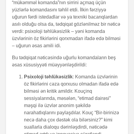
“mükəmməl komanda”nın sirrini açmaq üçün
yüzlərlə komandasını təhlil etdi. İlkin fərziyyə
uğurun fərdi istedadlar və ya texniki bacarıqlardan
asılı olduğu olsa da, tədqiqat gözlənilməz bir nəticə
verdi: psixoloji təhlükəsizlik – yəni komanda
üzvlərinin öz fikirlərini qorxmadan ifadə edə bilməsi
– uğurun əsas amili idi.
Bu tədqiqat nəticəsində uğurlu komandaların beş
əsas xüsusiyyəti müəyyənləşdirildi:
Psixoloji təhlükəsizlik
: Komanda üzvlərinin
öz fikirlərini cəza qorxusu olmadan ifadə edə
bilməsi ən kritik amildir. Kouçinq
sessiyalarında, məsələn, “etimad dairəsi”
məşqi ilə üzvlər anonim şəkildə
narahatlıqlarını paylaşdılar. Kouç “Bir-birinizə
necə daha çox dəstək ola bilərsiniz?” kimi
suallarla dialoqu dərinləşdirdi, nəticədə