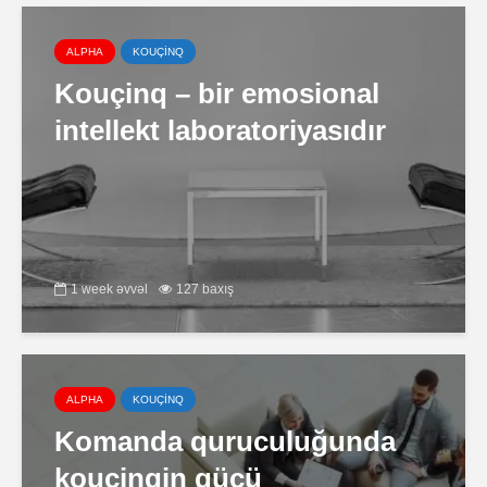
ALPHA
KOUÇİNQ
Kouçinq – bir emosional
intellekt laboratoriyasıdır
1 week əvvəl
127 baxış
ALPHA
KOUÇİNQ
Komanda quruculuğunda
kouçinqin gücü