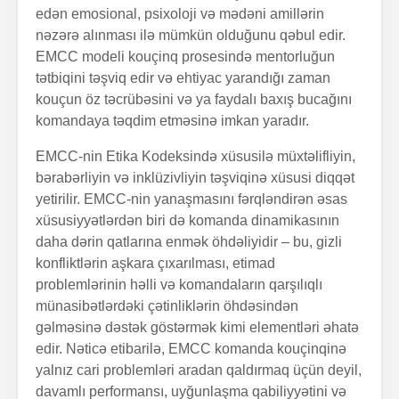
edən emosional, psixoloji və mədəni amillərin
nəzərə alınması ilə mümkün olduğunu qəbul edir.
EMCC modeli kouçinq prosesində mentorluğun
tətbiqini təşviq edir və ehtiyac yarandığı zaman
kouçun öz təcrübəsini və ya faydalı baxış bucağını
komandaya təqdim etməsinə imkan yaradır.
EMCC-nin Etika Kodeksində xüsusilə müxtəlifliyin,
bərabərliyin və inklüzivliyin təşviqinə xüsusi diqqət
yetirilir. EMCC-nin yanaşmasını fərqləndirən əsas
xüsusiyyətlərdən biri də komanda dinamikasının
daha dərin qatlarına enmək öhdəliyidir – bu, gizli
konfliktlərin aşkara çıxarılması, etimad
problemlərinin həlli və komandaların qarşılıqlı
münasibətlərdəki çətinliklərin öhdəsindən
gəlməsinə dəstək göstərmək kimi elementləri əhatə
edir. Nəticə etibarilə, EMCC komanda kouçinqinə
yalnız cari problemləri aradan qaldırmaq üçün deyil,
davamlı performansı, uyğunlaşma qabiliyyətini və