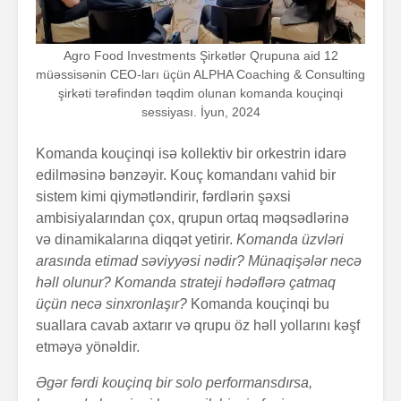
Agro Food Investments Şirkətlər Qrupuna aid 12
müəssisənin CEO-ları üçün ALPHA Coaching & Consulting
şirkəti tərəfindən təqdim olunan komanda kouçinqi
sessiyası. İyun, 2024
Komanda kouçinqi isə kollektiv bir orkestrin idarə
edilməsinə bənzəyir. Kouç komandanı vahid bir
sistem kimi qiymətləndirir, fərdlərin şəxsi
ambisiyalarından çox, qrupun ortaq məqsədlərinə
və dinamikalarına diqqət yetirir.
Komanda üzvləri
arasında etimad səviyyəsi nədir? Münaqişələr necə
həll olunur? Komanda strateji hədəflərə çatmaq
üçün necə sinxronlaşır?
Komanda kouçinqi bu
suallara cavab axtarır və qrupu öz həll yollarını kəşf
etməyə yönəldir.
Əgər fərdi kouçinq bir solo performansdırsa,