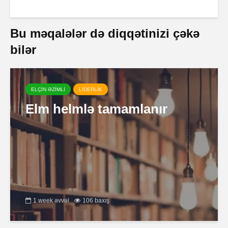
Bu məqalələr də diqqətinizi çəkə
bilər
ELÇİN ƏZİMLİ
LİDERLİK
Elm helmlə tamamlanır
1 week əvvəl
106 baxış