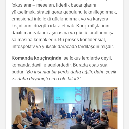
fokuslanır – məsələn, liderlik bacarıqlarını
yüksəltmək, strateji qərar qəbulunu təkmilləşdirmək,
emosional intellekti gücləndirmək və ya karyera
keçidlərini düzgün idarə etmək. Kouç müştərinin
daxili maneələrini aşmasına və güclü tərəflərini işə
Zalım padşahla
Elm helm
düzdanışan
tamamlan
salmasına kömək edir. Bu proses konfidensial,
qocanın hekayəti
introspektiv və yüksək dərəcədə fərdiləşdirilmişdir.
Problem nədədir?
“Olmaz”la
Komanda kouçinqində
isə fokus fərdlərdə deyil,
böyüyənl
komanda daxili əlaqələrdədir. Burada əsas sual
budur:
“Bu insanlar bir yerdə daha ağıllı, daha çevik
və daha dayanıqlı necə ola bilər?”
Zaman keçir,
Açılmamı
yoxsa biz?
məktubun 