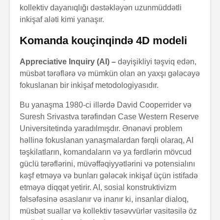
kollektiv dayanıqlığı dəstəkləyən uzunmüddətli
inkişaf aləti kimi yanaşır.
Komanda kouçinqində 4D modeli
Appreciative Inquiry (AI) –
dəyişikliyi təşviq edən,
müsbət tərəflərə və mümkün olan ən yaxşı gələcəyə
fokuslanan bir inkişaf metodologiyasıdır.
Bu yanaşma 1980-ci illərdə David Cooperrider və
Suresh Srivastva tərəfindən Case Western Reserve
Universitetində yaradılmışdır. Ənənəvi problem
həllinə fokuslanan yanaşmalardan fərqli olaraq, AI
təşkilatların, komandaların və ya fərdlərin mövcud
güclü tərəflərini, müvəffəqiyyətlərini və potensialını
kəşf etməyə və bunları gələcək inkişaf üçün istifadə
etməyə diqqət yetirir. AI, sosial konstruktivizm
fəlsəfəsinə əsaslanır və inanır ki, insanlar dialoq,
müsbət suallar və kollektiv təsəvvürlər vasitəsilə öz