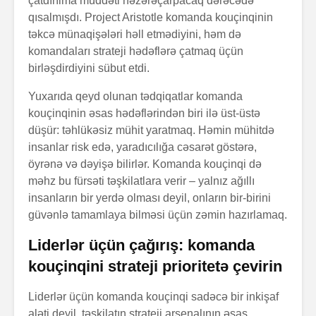
çatdırılma müddəti nəzərəçarpacaq dərəcədə
qısalmışdı. Project Aristotle komanda kouçinqinin
təkcə münaqişələri həll etmədiyini, həm də
komandaları strateji hədəflərə çatmaq üçün
birləşdirdiyini sübut etdi.
Yuxarıda qeyd olunan tədqiqatlar komanda
kouçinqinin əsas hədəflərindən biri ilə üst-üstə
düşür: təhlükəsiz mühit yaratmaq. Həmin mühitdə
insanlar risk edə, yaradıcılığa cəsarət göstərə,
öyrənə və dəyişə bilirlər. Komanda kouçinqi də
məhz bu fürsəti təşkilatlara verir – yalnız ağıllı
insanların bir yerdə olması deyil, onların bir-birini
güvənlə tamamlaya bilməsi üçün zəmin hazırlamaq.
Liderlər üçün çağırış: komanda
kouçinqini strateji prioritetə çevirin
Liderlər üçün komanda kouçinqi sadəcə bir inkişaf
aləti deyil, təşkilatın strateji arsenalının əsas