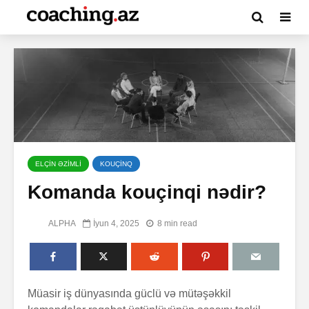
ELÇİN ƏZİMLİ
KOUÇİNQ
Komanda kouçinqi nədir?
ALPHA
İyun 4, 2025
8 min read
Müasir iş dünyasında güclü və mütəşəkkil