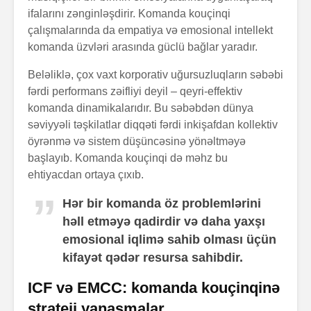
ifalarını zənginləşdirir. Komanda kouçinqi
çalışmalarında da empatiya və emosional intellekt
komanda üzvləri arasında güclü bağlar yaradır.
Beləliklə, çox vaxt korporativ uğursuzluqların səbəbi
fərdi performans zəifliyi deyil – qeyri-effektiv
komanda dinamikalarıdır. Bu səbəbdən dünya
səviyyəli təşkilatlar diqqəti fərdi inkişafdan kollektiv
öyrənmə və sistem düşüncəsinə yönəltməyə
başlayıb. Komanda kouçinqi də məhz bu
ehtiyacdan ortaya çıxıb.
Hər bir komanda öz problemlərini
həll etməyə qadirdir və daha yaxşı
emosional iqlimə sahib olması üçün
kifayət qədər resursa sahibdir.
ICF və EMCC: komanda kouçinqinə
strateji yanaşmalar