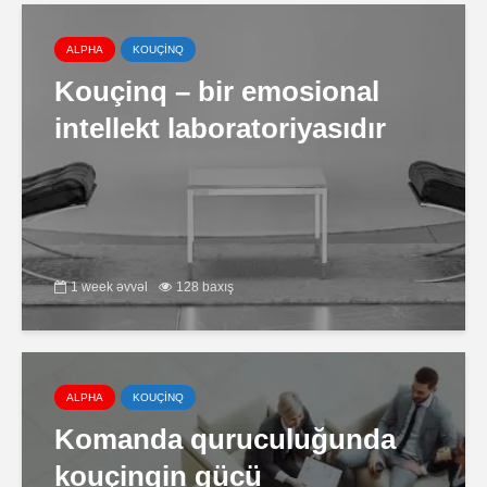
ALPHA
KOUÇİNQ
Kouçinq – bir emosional
intellekt laboratoriyasıdır
1 week əvvəl
128 baxış
ALPHA
KOUÇİNQ
Komanda quruculuğunda
kouçinqin gücü