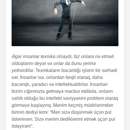
Əgər insanlar texnika olsaydı, biz onlara nə etməli
olduqlarını deyər və onlar da bunu yerinə
yetirərdilər.
Texnikaların bacardığı işlərin bir sərhədi
var. İnsanlar isə, onlardan fərqli olaraq, daha
bacarıqlı, yaradıcı və intellektualdırlar. İnsanları
bizim cığırımızla getməyə məcbur etdikdə, onların
sahib olduğu bu intellekt səviyyəsini problem olaraq
görməyə başlayırıq. Mənim keçmiş müdirlərimdən
birinin dediyi kimi: “Mən sizə düşünmək üçün pul
ödəmirəm. Sizə mənim dediklərimi etmək üçün pul
ödəyirəm”.