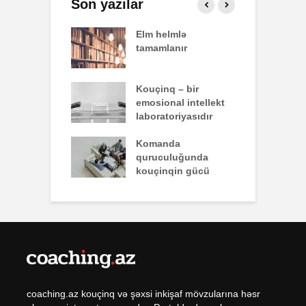
Son yazılar
effekti
Elm helmlə
S
tamamlanır
z
nun yazdığı
Kouçinq – bir
İ
emosional intellekt
laboratoriyasıdır
q zəiflik deyil,
Komanda
İ
lükdür
quruculuğunda
ü
kouçinqin gücü
coaching.az kouçinq və şəxsi inkişaf mövzularına həsr