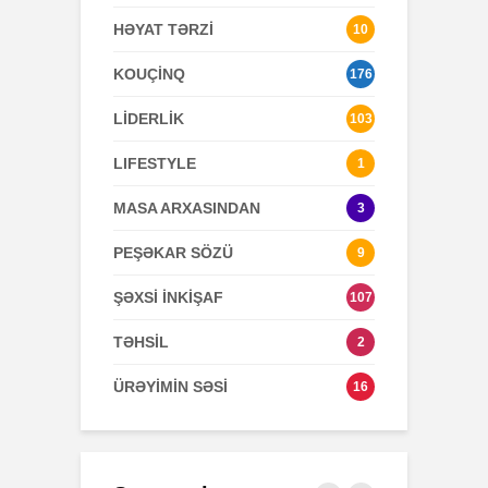
HƏYAT TƏRZİ
10
KOUÇİNQ
176
LİDERLİK
103
LIFESTYLE
1
MASA ARXASINDAN
3
PEŞƏKAR SÖZÜ
9
ŞƏXSİ İNKİŞAF
107
TƏHSİL
2
ÜRƏYİMİN SƏSİ
16