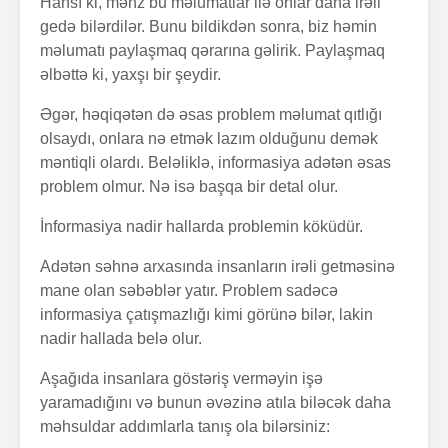
Hansı ki, məhz bu məlumatlar ilə onlar daha irəli
gedə bilərdilər. Bunu bildikdən sonra, biz həmin
məlumatı paylaşmaq qərarına gəlirik. Paylaşmaq
əlbəttə ki, yaxşı bir şeydir.
Əgər, həqiqətən də əsas problem məlumat qıtlığı
olsaydı, onlara nə etmək lazım olduğunu demək
məntiqli olardı. Beləliklə, informasiya adətən əsas
problem olmur. Nə isə başqa bir detal olur.
İnformasiya nadir hallarda problemin köküdür.
Adətən səhnə arxasında insanların irəli getməsinə
mane olan səbəblər yatır. Problem sadəcə
informasiya çatışmazlığı kimi görünə bilər, lakin
nadir hallada belə olur.
Aşağıda insanlara göstəriş verməyin işə
yaramadığını və bunun əvəzinə atıla biləcək daha
məhsuldar addımlarla tanış ola bilərsiniz: