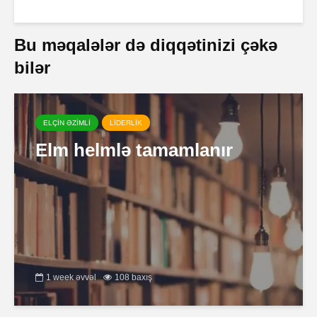
Bu məqalələr də diqqətinizi çəkə
bilər
ELÇİN ƏZİMLİ
LİDERLİK
Elm helmlə tamamlanır
1 week əvvəl
108 baxış