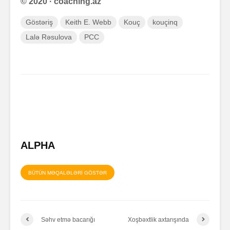
© 2020 · coaching.az
Göstəriş
Keith E. Webb
Kouç
kouçinq
Lalə Rəsulova
PCC
ALPHA
BÜTÜN MƏQALƏLƏRİ GÖSTƏR
Səhv etmə bacarığı
Xoşbəxtlik axtarışında