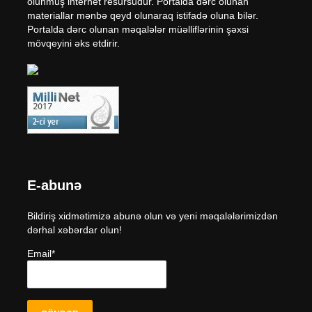
olunmuş internet resursudur. Portalda dərc olunan
materiallar mənbə qeyd olunaraq istifadə oluna bilər.
Portalda dərc olunan məqalələr müəlliflərinin şəxsi
mövqeyini əks etdirir.
E-abunə
Bildiriş xidmətimizə abunə olun və yeni məqalələrimizdən
dərhal xəbərdar olun!
Email*