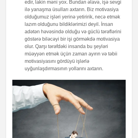
edir, lakin məni yox. Bundan əlavə, işə sevgi
ilə yanaşma üsulları axtarın. Biz motivasiya
olduğumuz işləri yerinə yetiririk, necə etmək
lazım olduğunu bildiklərimizi deyil. İnsan
adətən həvəsində olduğu və güclü tərəflərini
göstərə biləcəyi bir işi görməkdə motivasiya
olur. Qarşı tərəfdəki insanda bu şeyləri
müəyyən etmək üçün zaman ayırın və təbii
motivasiyasını gördüyü işlərlə
uyğunlaşdırmasının yollarını axtarın.