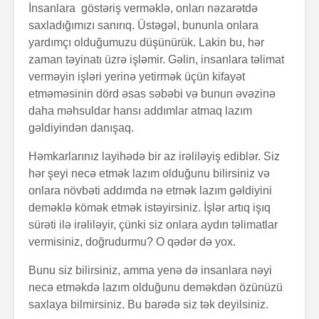
İnsanlara göstəriş verməklə, onları nəzarətdə
saxladığımızı sanırıq. Üstəgəl, bununla onlara
yardımçı olduğumuzu düşünürük. Lakin bu, hər
zaman təyinatı üzrə işləmir. Gəlin, insanlara təlimat
verməyin işləri yerinə yetirmək üçün kifayət
etməməsinin dörd əsas səbəbi və bunun əvəzinə
daha məhsuldar hansı addımlar atmaq lazım
gəldiyindən danışaq.
Alfred Adler və
Həyatın 
onun fərdi
nədir?
Həmkarlarınız layihədə bir az irəliləyiş ediblər. Siz
psixologiya
hər şeyi necə etmək lazım olduğunu bilirsiniz və
anlayışı
onlara növbəti addımda nə etmək lazım gəldiyini
Konstrukt
“Ulduzlu gecə”
üçün 6 fa
deməklə kömək etmək istəyirsiniz. İşlər artıq işıq
necə yarandı?
üsul
sürəti ilə irəliləyir, çünki siz onlara aydın təlimatlar
vermisiniz, doğrudurmu? O qədər də yox.
Avraam L
Özünüdərketmə
məktubu
Bunu siz bilirsiniz, amma yenə də insanlara nəyi
nədir və necə
necə etməkdə lazım olduğunu deməkdən özünüzü
formalaşdırılır?
saxlaya bilmirsiniz. Bu barədə siz tək deyilsiniz.