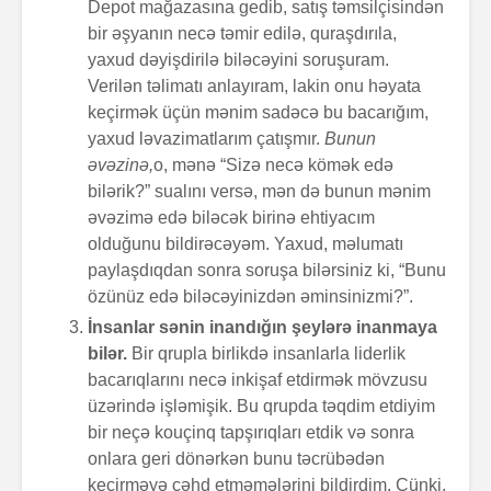
Depot mağazasına gedib, satış təmsilçisindən
bir əşyanın necə təmir edilə, quraşdırıla,
yaxud dəyişdirilə biləcəyini soruşuram.
Verilən təlimatı anlayıram, lakin onu həyata
keçirmək üçün mənim sadəcə bu bacarığım,
yaxud ləvazimatlarım çatışmır.
Bunun
əvəzinə,
o, mənə “Sizə necə kömək edə
bilərik?” sualını versə, mən də bunun mənim
əvəzimə edə biləcək birinə ehtiyacım
olduğunu bildirəcəyəm. Yaxud, məlumatı
paylaşdıqdan sonra soruşa bilərsiniz ki, “Bunu
özünüz edə biləcəyinizdən əminsinizmi?”.
İnsanlar sənin inandığın şeylərə inanmaya
bilər.
Bir qrupla birlikdə insanlarla liderlik
bacarıqlarını necə inkişaf etdirmək mövzusu
üzərində işləmişik. Bu qrupda təqdim etdiyim
bir neçə kouçinq tapşırıqları etdik və sonra
onlara geri dönərkən bunu təcrübədən
keçirməyə cəhd etməmələrini bildirdim. Çünki,