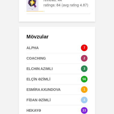
ratings: 84 (avg rating 4.87)
Mövzular
ALPHA
7
COACHING
2
ELCHIN AZIMLI
3
ELÇİN ƏZİMLİ
56
ESMİRA AXUNDOVA
1
FİDAN ƏZİMLİ
4
HEKAYƏ
33