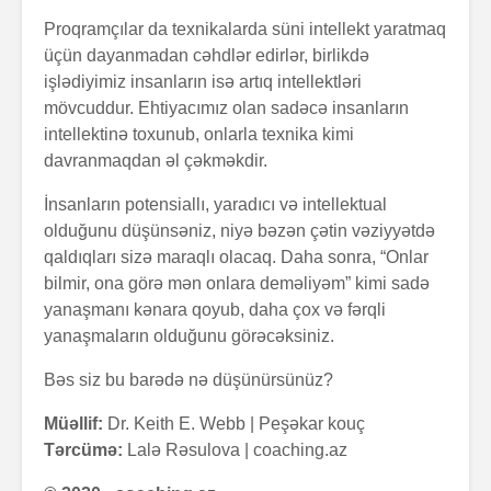
Proqramçılar da texnikalarda süni intellekt yaratmaq
üçün dayanmadan cəhdlər edirlər, birlikdə
işlədiyimiz insanların isə artıq intellektləri
mövcuddur. Ehtiyacımız olan sadəcə insanların
intellektinə toxunub, onlarla texnika kimi
davranmaqdan əl çəkməkdir.
İnsanların potensiallı, yaradıcı və intellektual
olduğunu düşünsəniz, niyə bəzən çətin vəziyyətdə
qaldıqları sizə maraqlı olacaq. Daha sonra, “Onlar
bilmir, ona görə mən onlara deməliyəm” kimi sadə
yanaşmanı kənara qoyub, daha çox və fərqli
yanaşmaların olduğunu görəcəksiniz.
Bəs siz bu barədə nə düşünürsünüz?
Müəllif:
Dr. Keith E. Webb | Peşəkar kouç
Tərcümə:
Lalə Rəsulova | coaching.az