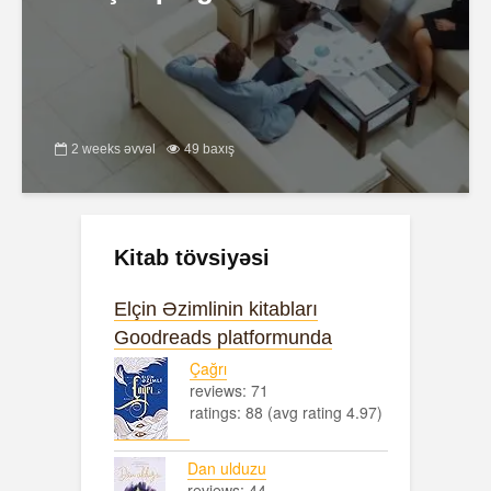
2 weeks əvvəl
49 baxış
Kitab tövsiyəsi
Elçin Əzimlinin kitabları
Goodreads platformunda
Çağrı
reviews: 71
ratings: 88 (avg rating 4.97)
Dan ulduzu
reviews: 44