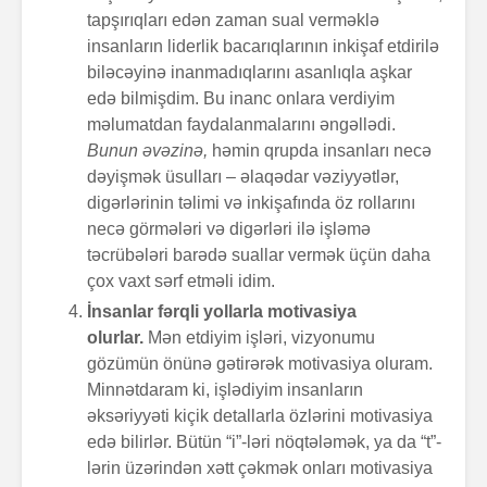
tapşırıqları edən zaman sual verməklə
insanların liderlik bacarıqlarının inkişaf etdirilə
biləcəyinə inanmadıqlarını asanlıqla aşkar
edə bilmişdim. Bu inanc onlara verdiyim
məlumatdan faydalanmalarını əngəllədi.
Bunun əvəzinə,
həmin qrupda insanları necə
dəyişmək üsulları – əlaqədar vəziyyətlər,
digərlərinin təlimi və inkişafında öz rollarını
necə görmələri və digərləri ilə işləmə
təcrübələri barədə suallar vermək üçün daha
çox vaxt sərf etməli idim.
İnsanlar fərqli yollarla motivasiya
olurlar.
Mən etdiyim işləri, vizyonumu
gözümün önünə gətirərək motivasiya oluram.
Minnətdaram ki, işlədiyim insanların
əksəriyyəti kiçik detallarla özlərini motivasiya
edə bilirlər. Bütün “i”-ləri nöqtələmək, ya da “t”-
lərin üzərindən xətt çəkmək onları motivasiya