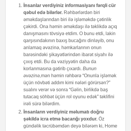
İnsanlar verdiyiniz informasiyanı fərqli cür
qəbul edə bilərlər.
Rəhbərlərdən biri
əməkdaşlarından biri ilə işləməkdə çətinlik
çəkirdi. Ona həmin əməkdaşı ilə təklikdə açıq
danışmasını tövsiyə etdim. O bunu etdi, lakin
qarşısındakının baxış bucağını dinləyib, onu
anlamaq əvəzinə, həmkarlarının onun
barəsindəki şikayətlərindən ibarət siyahı ilə
çıxış etdi. Bu da vəziyyətin daha da
korlanmasına gətirib çıxardı.
Bunun
əvəzinə,
mən həmin rəhbərə “Onunla işləmək
üçün növbəti addım kimi nələri görürsən?”
sualını verər və sonra “Gəlin, birlikdə baş
tutacaq söhbət üçün rol oyunu edək” təklifini
irəli sürə bilərdim.
İnsanların verdiyiniz məlumatı doğru
şəkildə icra etmə bacarığı yoxdur.
Öz
gündəlik təcrübəmdən deyə bilərəm ki, Home