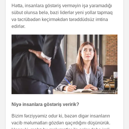
Hətta, insanlara göstəriş verməyin işə yaramadığı
sübut olunsa belə, bəzi liderlər yeni yollar tapmaq
və təcrübədən keçirməkdən tərəddüdsüz imtina
edirlər.
Zalım padşahla
Elm helm
düzdanışan
tamamlan
qocanın hekayəti
Problem nədədir?
“Olmaz”la
böyüyənl
Zaman keçir,
Açılmamı
yoxsa biz?
məktubun 
Niyə insanlara göstəriş veririk?
Bizim fərziyyəmiz odur ki, bəzən digər insanların
vacib məlumatları gözdən qaçırdığını düşünürük.