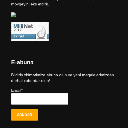
mövqeyini əks etdirir.
E-abunə
Bildiriş xidmətimizə abunə olun və yeni məqalələrimizdən
dərhal xəbərdar olun!
Email*