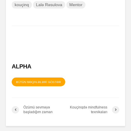
kouçinq
Lalə Rəsulova
Mentor
ALPHA
BÜTÜN MƏQALƏLƏRİ GÖSTƏR
Özümü sevməyə
Kouçinqdə mindfulness
başladığım zaman
texnikaları