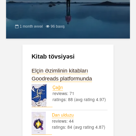
1 month əvvəl
96 baxış
Kitab tövsiyəsi
Elçin Əzimlinin kitabları
Goodreads platformunda
Çağrı
reviews: 71
ratings: 88 (avg rating 4.97)
Dan ulduzu
reviews: 44
ratings: 84 (avg rating 4.87)