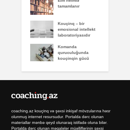
effekti
Elm helmlə
S
tamamlanır
z
nun yazdığı
Kouçinq – bir
İ
emosional intellekt
laboratoriyasıdır
q zəiflik deyil,
Komanda
İ
lükdür
quruculuğunda
ü
kouçinqin gücü
coaching.az kouçinq və şəxsi inkişaf mövzularına həsr
olunmuş internet resursudur. Portalda dərc olunan
materiallar mənbə qeyd olunaraq istifadə oluna bilər.
Portalda dərc olunan məqalələr müəlliflərinin şəxsi