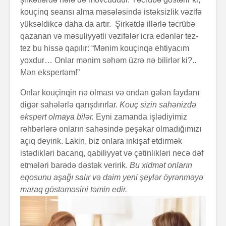
kouçinq seansı alma məsələsində istəksizlik vəzifə
yüksəldikcə daha da artır. Şirkətdə illərlə təcrübə
qazanan və məsuliyyətli vəzifələr icra edənlər tez-
tez bu hissə qapılır: “Mənim kouçinqə ehtiyacım
yoxdur… Onlar mənim səhəm üzrə nə bilirlər ki?..
Mən ekspertəm!”
Onlar kouçinqin nə olması və ondan gələn faydanı
digər sahələrlə qarışdırırlar.
Kouç sizin sahənizdə
ekspert olmaya bilər.
Eyni zamanda işlədiyimiz
rəhbərlərə onların sahəsində peşəkar olmadığımızı
açıq deyirik. Lakin, biz onlara inkişaf etdirmək
istədikləri bacarıq, qabiliyyət və çətinlikləri necə dəf
etmələri barədə dəstək veririk.
Bu xidmət onların
eqosunu aşağı salır və daim yeni şeylər öyrənməyə
maraq göstəməsini təmin edir.