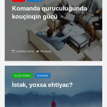
Komanda quruculuğunda
kouçinqin gücü
3 weeks əvvəl
49 baxış
ELÇİN ƏZİMLİ
KOUÇİNQ
İstək, yoxsa ehtiyac?