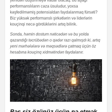
yenidən düşünməyə vadar olacaq: bu aşağı
performanslıların cəza üsuludur, yoxsa
kəşfedilməmiş potensialdan faydalanmaq fürsəti?
Biz yüksək performanslı şirkətlərin və liderlərin
kouçinqi necə gördüklərini artıq bilirik.
Sonda, həmin dostum nəticədən və bu yolda
qazandığı təcrübədən o qədər razı qalmışdı ki, artıq
yeni mərhələlərə və məqsədlərə çatmaq üçün öz
hesabına kouçinq xidmətindən faydalanır.
Bəs siz özünüz üçün nə etmək