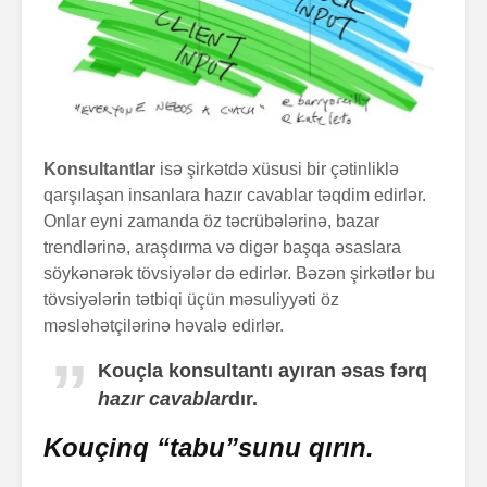
Konsultantlar
isə
şirkətdə xüsusi bir çətinliklə
qarşılaşan insanlara hazır cavablar təqdim edirlər.
Onlar eyni zamanda öz təcrübələrinə, bazar
trendlərinə, araşdırma və digər başqa əsaslara
söykənərək tövsiyələr də edirlər. Bəzən şirkətlər bu
tövsiyələrin tətbiqi üçün məsuliyyəti öz
məsləhətçilərinə həvalə edirlər.
Kouçla konsultantı ayıran əsas fərq
hazır cavablar
dır.
Kouçinq “tabu”sunu qırın.