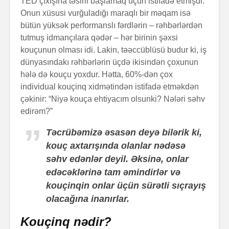
TED çıxışına təsirli başlamaq üçün istifadə etmişdi.
Onun xüsusi vurğuladığı maraqlı bir məqam isə
bütün yüksək performanslı fərdlərin – rəhbərlərdən
tutmuş idmançılara qədər – hər birinin şəxsi
kouçunun olması idi. Lakin, təəccüblüsü budur ki, iş
dünyasındakı rəhbərlərin üçdə ikisindən çoxunun
hələ də kouçu yoxdur. Hətta, 60%-dən çox
individual kouçinq xidmətindən istifadə etməkdən
Alfred Adler və
Həyatın 
çəkinir: “Niyə kouça ehtiyacım olsunki? Nələri səhv
onun fərdi
nədir?
edirəm?”
psixologiya
anlayışı
Təcrübəmizə əsasən deyə bilərik ki,
Konstrukt
kouç axtarışında olanlar nədəsə
“Ulduzlu gecə”
üçün 6 fa
necə yarandı?
üsul
səhv edənlər deyil. Əksinə, onlar
edəcəklərinə tam əmindirlər və
Avraam L
kouçinqin onlar üçün sürətli sıçrayış
Özünüdərketmə
məktubu
olacağına inanırlar.
nədir və necə
formalaşdırılır?
Kouçinq nədir?