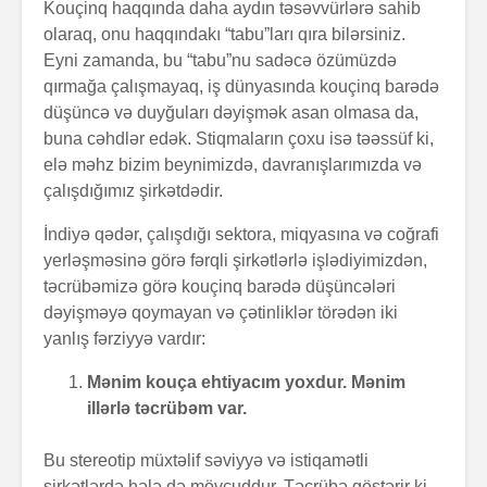
Kouçinq haqqında daha aydın təsəvvürlərə sahib
olaraq, onu haqqındakı “tabu”ları qıra bilərsiniz.
Eyni zamanda, bu “tabu”nu sadəcə özümüzdə
qırmağa çalışmayaq, iş dünyasında kouçinq barədə
düşüncə və duyğuları dəyişmək asan olmasa da,
buna cəhdlər edək. Stiqmaların çoxu isə təəssüf ki,
elə məhz bizim beynimizdə, davranışlarımızda və
çalışdığımız şirkətdədir.
İndiyə qədər, çalışdığı sektora, miqyasına və coğrafi
yerləşməsinə görə fərqli şirkətlərlə işlədiyimizdən,
təcrübəmizə görə kouçinq barədə düşüncələri
dəyişməyə qoymayan və çətinliklər törədən iki
yanlış fərziyyə vardır:
Mənim kouça ehtiyacım yoxdur. Mənim
illərlə təcrübəm var.
Bu stereotip müxtəlif səviyyə və istiqamətli
şirkətlərdə hələ də mövcuddur. Təcrübə göstərir ki,