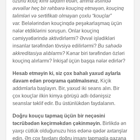
özünü kouç kimi təqdim edən, amma əslində
əvvəllər heç bir rəhbərə kouçinq etməyən, kouçinq
təlimləri və sertifikatı olmayan çoxlu “kouçlar”
var.
Belələrindən kouçinqdə peşəkarlaşmaq üçün
nələr etdiklərini soruşun. Onlar kouçinq
cəmiyyətlərində aktivdirlərmi? Əvvəl işlədikləri
insanlar tərəfindən tövsiyə edilirlərmi?
Bu sahədə
akkreditasiya alıblarmı?
Kənar biri tərəfindən özləri
kouçinq alırlarmı? İnkişaf üçün başqa nələr edirlər?
Hesab etməyin ki, siz çox bahalı yaxud aylarla
davam edən proqrama qatılmalısınız.
Kiçik
addımlarla başlayın. Bir, yaxud iki seans alın. Bir
çox kouçlar ilkin kimya görüşü adlı ödənişsiz
seanslar təklif edir. Bu üstünlükdən faydalanın.
Doğru kouçu tapmaq üçün bir neçəsini
təcrübədən keçirməkdən çəkinməyin.
Birlikdə ən
yaxşı cütlük olduğunuzu hiss edənə qədər axtarışlar
edin. Ən çox faydanı doğru insanı tapmaqla qazana