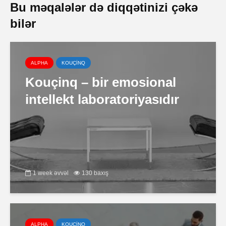
Bu məqalələr də diqqətinizi çəkə
bilər
ALPHA
KOUÇİNQ
Kouçinq – bir emosional
intellekt laboratoriyasıdır
1 week əvvəl
130 baxış
ALPHA
KOUÇİNQ