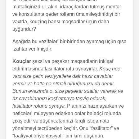
müttəfiqinizdir. Lakin, idarəçilərdən tutmuş mentor
və konsultanta qədər rolların ümumiləşdirildiyi bir
vaxtda, kouçinq hansı məqsədlər üçün daha
uyğundur?
Aşağıda bu vəzifələri bir-birindən ayırmaq üçün qısa
izahlar verilmişdir:
Kouçlar
şəxsi və peşəkar məqsədlərin inkişaf
etdirilməsində fasilitator rolu oynayırlar.
Kouç heç
vaxt sizə çətin vəziyyətlərə dair hazır cavablar
vermir və hətta nə etməli olduğunuzu da demir.
Bunun əvəzində o, sizə peşəkar suallar verərək və
öz cavablarınızı kəşf etməyə təşviq edərək,
fasilitator rolunu oynayır.
Planınızı hazırlayarkən və
nəticələri müəyyən edərkən onlar bələdçi rolunda
çıxış edir və düşüncələrinizi fərqli istiqamətə
yönəltməyi təcrübədən keçirir. Onu “fasilitator” və
“fəaliyyət oriyentasiyalı” biri kimi düşünün.