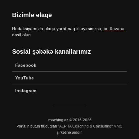
Bizimlə əlaqə
Redaksiyamızla əlaqə yaratmaq istəyirsinizsə,
bu ünvana
daxil olun.
Sosial şəbəkə kanallarımız
Facebook
YouTube
Instagram
coaching.az © 2016-2026
Portalın bütün hüquqları
"ALPHA Coaching & Consulting" MMC
şirkətinə aiddir.