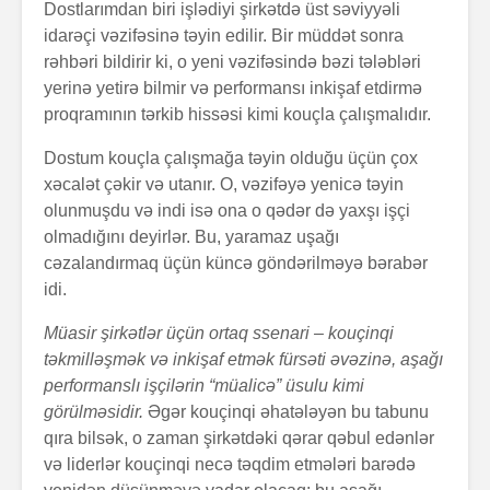
Dostlarımdan biri işlədiyi şirkətdə üst səviyyəli
idarəçi vəzifəsinə təyin edilir. Bir müddət sonra
rəhbəri bildirir ki, o yeni vəzifəsində bəzi tələbləri
yerinə yetirə bilmir və performansı inkişaf etdirmə
proqramının tərkib hissəsi kimi kouçla çalışmalıdır.
Dostum kouçla çalışmağa təyin olduğu üçün çox
xəcalət çəkir və utanır. O, vəzifəyə yenicə təyin
olunmuşdu və indi isə ona o qədər də yaxşı işçi
olmadığını deyirlər. Bu, yaramaz uşağı
cəzalandırmaq üçün küncə göndərilməyə bərabər
idi.
Müasir şirkətlər üçün ortaq ssenari – kouçinqi
təkmilləşmək və inkişaf etmək fürsəti əvəzinə, aşağı
performanslı işçilərin “müalicə” üsulu kimi
görülməsidir.
Əgər kouçinqi əhatələyən bu tabunu
qıra bilsək, o zaman şirkətdəki qərar qəbul edənlər
və liderlər kouçinqi necə təqdim etmələri barədə