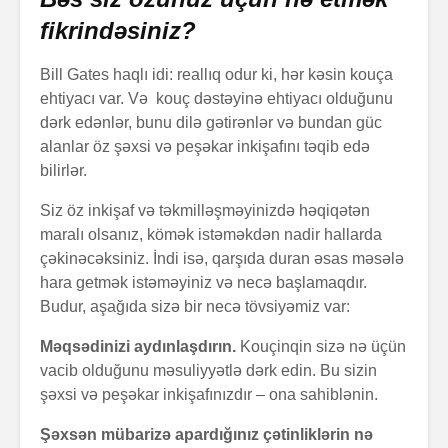
fikrindəsiniz?
Bill Gates haqlı idi: reallıq odur ki, hər kəsin kouça
ehtiyacı var. Və kouç dəstəyinə ehtiyacı olduğunu
dərk edənlər, bunu dilə gətirənlər və bundan güc
alanlar öz şəxsi və peşəkar inkişafını təqib edə
bilirlər.
Siz öz inkişaf və təkmilləşməyinizdə həqiqətən
maralı olsanız, kömək istəməkdən nadir hallarda
çəkinəcəksiniz. İndi isə, qarşıda duran əsas məsələ
hara getmək istəməyiniz və necə başlamaqdır.
Budur, aşağıda sizə bir necə tövsiyəmiz var:
Məqsədinizi aydınlaşdırın.
Kouçinqin sizə nə üçün
vacib olduğunu məsuliyyətlə dərk edin. Bu sizin
şəxsi və peşəkar inkişafınızdır – ona sahiblənin.
Şəxsən mübarizə apardığınız çətinliklərin nə