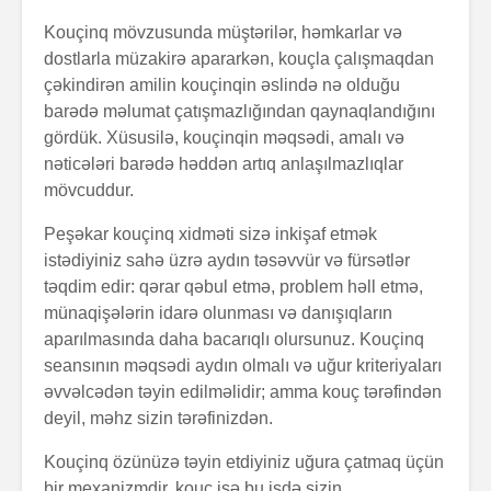
Kouçinq mövzusunda müştərilər, həmkarlar və
dostlarla müzakirə apararkən, kouçla çalışmaqdan
çəkindirən amilin kouçinqin əslində nə olduğu
barədə məlumat çatışmazlığından qaynaqlandığını
Zalım padşahla
Elm helm
gördük. Xüsusilə, kouçinqin məqsədi, amalı və
düzdanışan
tamamlan
nəticələri barədə həddən artıq anlaşılmazlıqlar
qocanın hekayəti
mövcuddur.
Problem nədədir?
“Olmaz”la
Peşəkar kouçinq xidməti sizə inkişaf etmək
böyüyənl
istədiyiniz sahə üzrə aydın təsəvvür və fürsətlər
təqdim edir: qərar qəbul etmə, problem həll etmə,
Zaman keçir,
Açılmamı
münaqişələrin idarə olunması və danışıqların
yoxsa biz?
məktubun 
aparılmasında daha bacarıqlı olursunuz. Kouçinq
seansının məqsədi aydın olmalı və uğur kriteriyaları
əvvəlcədən təyin edilməlidir; amma kouç tərəfindən
deyil, məhz sizin tərəfinizdən.
Kouçinq özünüzə təyin etdiyiniz uğura çatmaq üçün
bir mexanizmdir, kouç isə bu işdə sizin