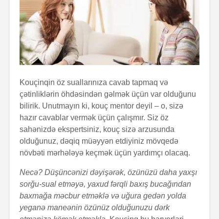
Kouçinqin öz suallarınıza cavab tapmaq və
çətinliklərin öhdəsindən gəlmək üçün var olduğunu
bilirik. Unutmayın ki, kouç mentor deyil – o, sizə
hazır cavablar vermək üçün çalışmır. Siz öz
sahənizdə ekspertsiniz, kouç sizə arzusunda
olduğunuz, dəqiq müəyyən etdiyiniz mövqedə
növbəti mərhələyə keçmək üçün yardımçı olacaq.
Necə? Düşüncənizi dəyişərək, özünüzü daha yaxşı
sorğu-sual etməyə, yaxud fərqli baxış bucağından
baxmağa məcbur etməklə və uğura gedən yolda
yeganə maneənin özünüz olduğunuzu dərk