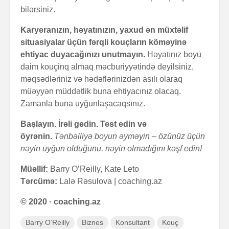
bilərsiniz.
Karyeranızın, həyatınızın, yaxud ən müxtəlif
situasiyalar üçün fərqli kouçların köməyinə
ehtiyac duyacağınızı unutmayın.
Həyatınız boyu
daim kouçinq almaq məcburiyyətində deyilsiniz,
məqsədləriniz və hədəflərinizdən asılı olaraq
müəyyən müddətlik buna ehtiyacınız olacaq.
Zamanla buna uyğunlaşacaqsınız.
Başlayın. İrəli gedin. Test edin və
öyrənin.
Tənbəlliyə boyun əyməyin – özünüz üçün
nəyin uyğun olduğunu, nəyin olmadığını kəşf edin!
Müəllif:
Barry O’Reilly, Kate Leto
Tərcümə:
Lalə Rəsulova | coaching.az
© 2020 · coaching.az
Barry O’Reilly
Biznes
Konsultant
Kouç