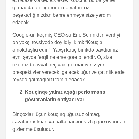
etmənizə kömək etməklə.
Kouçinq bu baryerləri
qırmaqda, öz uğurunuzda yalnız öz
peşəkarlığınızdan bəhrələnməyə sizə yardım
edəcək.
Google-un keçmiş CEO-su Eric Schmidtin verdiyi
ən yaxşı tövsiyədə deyildiyi kimi: “Kouçla
əməkdaşlıq edin”. Yaxşı kouç birlikdə baxdığınız
eyni şeydə fərqli nələrsə görə biləndir. O, sizə
özünüzdə əvvəl heç vaxt görmədiyiniz yeni
prespektivlər verəcək, gələcək uğur və çətinliklərdə
reysdə qalmağınızı təmin edəcək.
Kouçinqə yalnız aşağı performans
göstərənlərin ehtiyacı var.
Bir çoxları üçün kouçinq uğursuz olmaq,
cəzalandırılmaq və hətta bacarıqsızlıq qorxusundan
gizlənmə üsuludur.