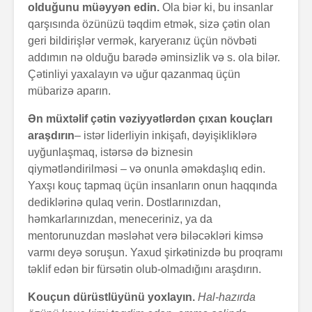
olduğunu müəyyən edin.
Ola biər ki, bu insanlar
qarşısında özünüzü təqdim etmək, sizə çətin olan
geri bildirişlər vermək, karyeranız üçün növbəti
addımın nə olduğu barədə əminsizlik və s. ola bilər.
Çətinliyi yaxalayın və uğur qazanmaq üçün
mübarizə aparın.
Ən müxtəlif çətin vəziyyətlərdən çıxan kouçları
araşdırın
– istər liderliyin inkişafı, dəyişikliklərə
uyğunlaşmaq, istərsə də biznesin
qiymətləndirilməsi – və onunla əməkdaşlıq edin.
Yaxşı kouç tapmaq üçün insanların onun haqqında
dediklərinə qulaq verin. Dostlarınızdan,
həmkarlarınızdan, meneceriniz, ya da
mentorunuzdan məsləhət verə biləcəkləri kimsə
varmı deyə soruşun. Yaxud şirkətinizdə bu proqramı
təklif edən bir fürsətin olub-olmadığını araşdırın.
Kouçun dürüstlüyünü yoxlayın.
Hal-hazırda