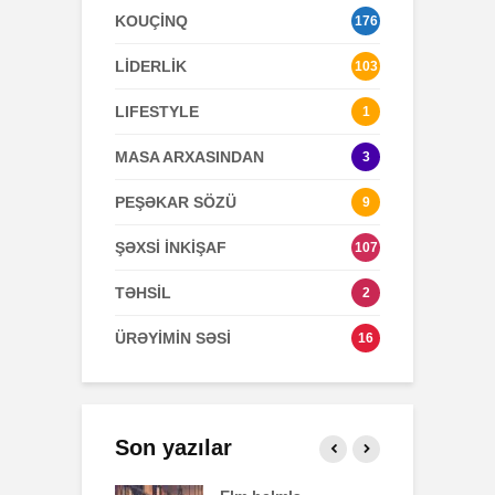
KOUÇİNQ
176
LİDERLİK
103
LIFESTYLE
1
MASA ARXASINDAN
3
PEŞƏKAR SÖZÜ
9
ŞƏXSİ İNKİŞAF
107
TƏHSİL
2
ÜRƏYİMİN SƏSİ
16
Son yazılar