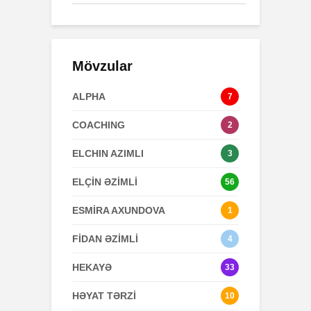
Mövzular
ALPHA
7
COACHING
2
ELCHIN AZIMLI
3
ELÇİN ƏZİMLİ
56
ESMİRA AXUNDOVA
1
FİDAN ƏZİMLİ
4
HEKAYƏ
33
HƏYAT TƏRZİ
10