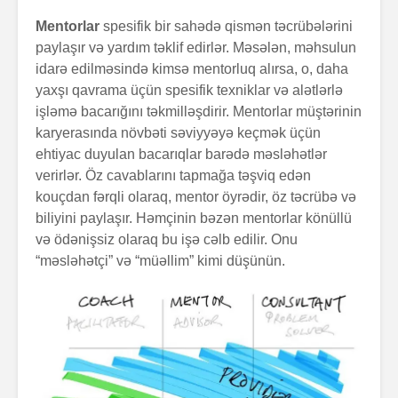
Mentorlar
spesifik bir sahədə qismən təcrübələrini
paylaşır və yardım təklif edirlər. Məsələn, məhsulun
idarə edilməsində kimsə mentorluq alırsa, o, daha
yaxşı qavrama üçün spesifik texniklar və alətlərlə
işləmə bacarığını təkmilləşdirir. Mentorlar müştərinin
karyerasında növbəti səviyyəyə keçmək üçün
ehtiyac duyulan bacarıqlar barədə məsləhətlər
verirlər. Öz cavablarını tapmağa təşviq edən
kouçdan fərqli olaraq, mentor öyrədir, öz təcrübə və
biliyini paylaşır. Həmçinin bəzən mentorlar könüllü
və ödənişsiz olaraq bu işə cəlb edilir. Onu
“məsləhətçi” və “müəllim” kimi düşünün.