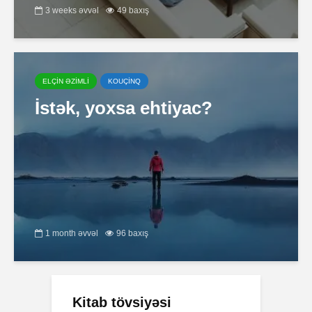
3 weeks əvvəl
49 baxış
ELÇİN ƏZİMLİ
KOUÇİNQ
İstək, yoxsa ehtiyac?
1 month əvvəl
96 baxış
Kitab tövsiyəsi