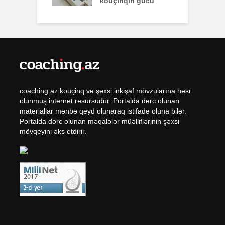
kouçinqin gücü
coaching.az kouçinq və şəxsi inkişaf mövzularına həsr
olunmuş internet resursudur. Portalda dərc olunan
materiallar mənbə qeyd olunaraq istifadə oluna bilər.
Portalda dərc olunan məqalələr müəlliflərinin şəxsi
mövqeyini əks etdirir.