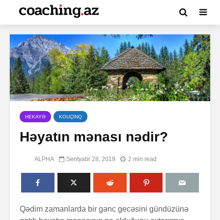
HEKAYƏ
KOUÇİNQ
Həyatın mənası nədir?
ALPHA
Sentyabr 28, 2019
2 min read
Qədim zamanlarda bir gənc gecəsini gündüzünə