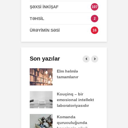
ŞƏXSİ İNKİŞAF
107
TƏHSİL
2
ÜRƏYİMİN SƏSİ
16
Son yazılar
effekti
Elm helmlə
S
tamamlanır
z
nun yazdığı
Kouçinq – bir
İ
emosional intellekt
laboratoriyasıdır
q zəiflik deyil,
Komanda
İ
lükdür
quruculuğunda
ü