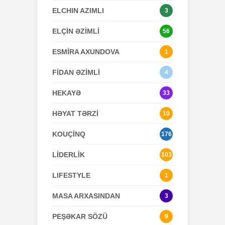
ELCHIN AZIMLI
3
ELÇİN ƏZİMLİ
56
ESMİRA AXUNDOVA
1
FİDAN ƏZİMLİ
4
HEKAYƏ
33
HƏYAT TƏRZİ
10
KOUÇİNQ
176
LİDERLİK
103
LIFESTYLE
1
MASA ARXASINDAN
3
PEŞƏKAR SÖZÜ
9