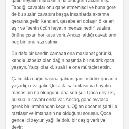
qatıb həyatın mənasının nə olduğunu axtarırmış.
Tapdığı cavablar onu qane etməmişdi və buna görə
də bu sualın cavabını başqa insanlarda axtarma
qərarına gəlir. Kəndləri, qəsəbələri dolaşır, ölkələri
aşır və “sənin üçün həyatın mənası nədir” sualını
önünə çıxan hər kəsə verir. Ancaq, aldığı cavabların
heç biri onu razı salmır.
Bir dəfə bir kəndin camaatı ona məsləhət görür ki,
Alfred Adler və
Konstrukt
onun fərdi
üçün 6 fa
kəndlə üzbəüz olan dağın başında bir müdrik qoca
psixologiya
üsul
yaşayır. Yaxşı olar ki, sualı ilə ona müraciət etsin.
anlayışı
Avraam L
Çətinliklə dağın başına qalxan gənc müdrik qocanın
“Ulduzlu gecə”
məktubu
yaşadığı evə gəlir. Qoca ilə salamlaşır və həyatın
necə yarandı?
mənasının nə olduğunu ona soruşur. Qoca deyir ki,
bu sualın cavabı onda var. Ancaq, gənc əvvəlcə
Dinləmək
Özünüdərketmə
mədəniyy
gərək bir imtahandan keçsin. Oğlan qocanın şərti ilə
nədir və necə
razılaşır və imtahanın nə olduğunu soruşur. Qoca
formalaşdırılır?
gəncə içi zeytun yağı ilə dolu bir qaşıq verir və
deyir: