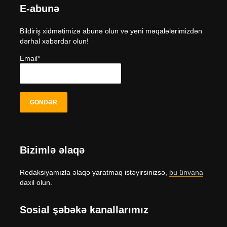
E-abunə
Bildiriş xidmətimizə abunə olun və yeni məqalələrimizdən
dərhal xəbərdar olun!
Email*
Bizimlə əlaqə
Redaksiyamızla əlaqə yaratmaq istəyirsinizsə,
bu ünvana
daxil olun.
Sosial şəbəkə kanallarımız