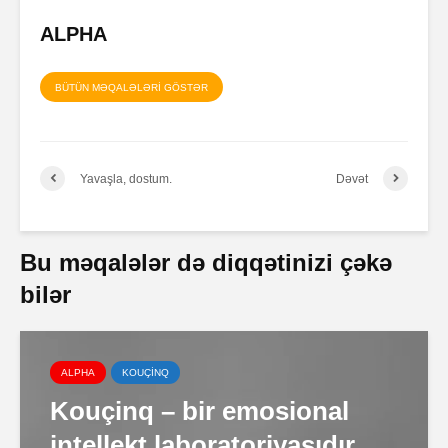
ALPHA
BÜTÜN MƏQALƏLƏRİ GÖSTƏR
Yavaşla, dostum.
Dəvət
Bu məqalələr də diqqətinizi çəkə
bilər
ALPHA
KOUÇİNQ
Kouçinq – bir emosional
intellekt laboratoriyasıdır