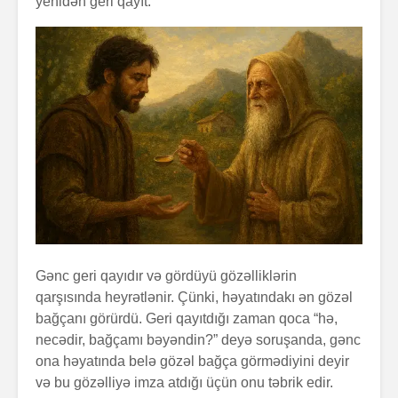
yenidən geri qayıt.
Gənc geri qayıdır və gördüyü gözəlliklərin
qarşısında heyrətlənir. Çünki, həyatındakı ən gözəl
bağçanı görürdü. Geri qayıtdığı zaman qoca “hə,
necədir, bağçamı bəyəndin?” deyə soruşanda, gənc
ona həyatında belə gözəl bağça görmədiyini deyir
və bu gözəlliyə imza atdığı üçün onu təbrik edir.