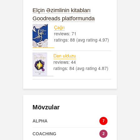
Elçin Əzimlinin kitabları
Goodreads platformunda
Çağrı
reviews: 71
ratings: 88 (avg rating 4.97)
Dan ulduzu
reviews: 44
ratings: 84 (avg rating 4.87)
Mövzular
ALPHA
7
COACHING
2