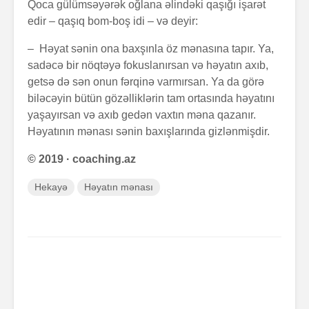
Qoca gülümsəyərək oğlana əlindəki qaşığı işarət
edir – qaşıq bom-boş idi – və deyir:
– Həyat sənin ona baxşınla öz mənasına tapır. Ya,
sadəcə bir nöqtəyə fokuslanırsan və həyatın axıb,
getsə də sən onun fərqinə varmırsan. Ya da görə
biləcəyin bütün gözəlliklərin tam ortasında həyatını
yaşayırsan və axıb gedən vaxtın məna qazanır.
Həyatının mənası sənin baxışlarında gizlənmişdir.
© 2019 · coaching.az
Hekayə
Həyatın mənası