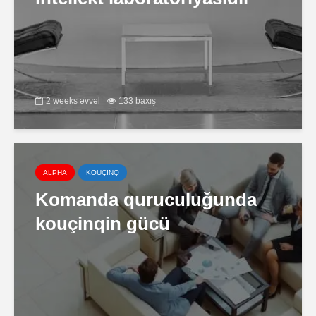
2 weeks əvvəl
133 baxış
ALPHA
KOUÇİNQ
Komanda quruculuğunda
kouçinqin gücü