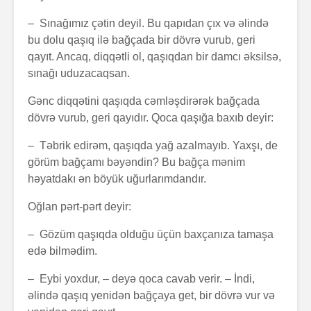
– Sınağımız çətin deyil. Bu qapıdan çıx və əlində
bu dolu qaşıq ilə bağçada bir dövrə vurub, geri
qayıt. Ancaq, diqqətli ol, qaşıqdan bir damcı əksilsə,
sınağı uduzacaqsan.
Zalım padşahla
Elm helm
düzdanışan
tamamlan
Gənc diqqətini qaşıqda cəmləşdirərək bağçada
qocanın hekayəti
dövrə vurub, geri qayıdır. Qoca qaşığa baxıb deyir:
Problem nədədir?
“Olmaz”la
– Təbrik edirəm, qaşıqda yağ azalmayıb. Yaxşı, de
böyüyənl
görüm bağçamı bəyəndin? Bu bağça mənim
həyatdakı ən böyük uğurlarımdandır.
Zaman keçir,
Açılmamı
yoxsa biz?
məktubun 
Oğlan pərt-pərt deyir:
– Gözüm qaşıqda olduğu üçün baxçanıza tamaşa
edə bilmədim.
– Eybi yoxdur, – deyə qoca cavab verir. – İndi,
əlində qaşıq yenidən bağçaya get, bir dövrə vur və