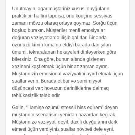
Unutmayın, əgər müştəriniz xüsusi duyğuların
praktik bir həllini tapdısa, onu kouçinq sessiyası
zamanı mövzu olaraq ortaya qoymaz. Sorğu üçün
boşluq buraxın. Müştərilər mənfi emosiyalar
doğuran vəziyyətlərdə ilişib qalırlar. Bir anda
özünüzü kimin kimə nə etdiyi barədə danışılan
ümumi, təkraralanan hekayələri dinləyərkən görə
bilərsiniz. Ona görə, bunun altında gizlənən
xəzinəni kəşf etmək üçün bir az zaman ayırın.
Müştərinizin emosional vəziyyətini ayırd etmək üçün
suallar verin. Burada etibar və səmimiyyət
düşüncəsi var: hovuzun dərinliklərinə dalmaq
təhlükəsizlik tələb edir.
Gəlin, “Həmişə özümü stressli hiss edirəm” deyən
müştərinin ssenarisini yenidən nəzərdən keçirək.
Müştərinizə vəziyyəti deyil, daxili duyğularını dərk
etməsi üçün verdiyiniz suallar növbəti dəfə eyni,