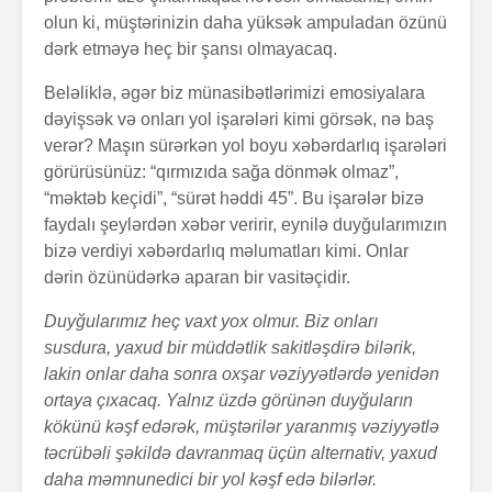
olun ki, müştərinizin daha yüksək ampuladan özünü
dərk etməyə heç bir şansı olmayacaq.
Beləliklə, əgər biz münasibətlərimizi emosiyalara
dəyişsək və onları yol işarələri kimi görsək, nə baş
verər? Maşın sürərkən yol boyu xəbərdarlıq işarələri
görürüsünüz: “qırmızıda sağa dönmək olmaz”,
“məktəb keçidi”, “sürət həddi 45”. Bu işarələr bizə
faydalı şeylərdən xəbər veririr, eynilə duyğularımızın
bizə verdiyi xəbərdarlıq məlumatları kimi. Onlar
dərin özünüdərkə aparan bir vasitəçidir.
Duyğularımız heç vaxt yox olmur. Biz onları
susdura, yaxud bir müddətlik sakitləşdirə bilərik,
lakin onlar daha sonra oxşar vəziyyətlərdə yenidən
ortaya çıxacaq. Yalnız üzdə görünən duyğuların
kökünü kəşf edərək, müştərilər yaranmış vəziyyətlə
təcrübəli şəkildə davranmaq üçün alternativ, yaxud
daha məmnunedici bir yol kəşf edə bilərlər.