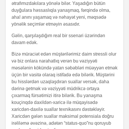
ətrafımızdakılara yönələ bilər. Yaşadığın bütün
duyğulara həssaslıqla yanaşmaq, fərqində olma,
aha! anını yaşamaq və nəhayət yeni, məqsədə
yönəlik seçimlər etməyin əsasıdır.
Zalım padşahla
Elm helm
Gəlin, qarşılaşdığım real bir ssenari üzərindən
düzdanışan
tamamlan
davam edək.
qocanın hekayəti
Bizə müraciət edən müştərilərimiz daim stressli olur
Problem nədədir?
“Olmaz”la
və biz onlara narahatlıq verən bu vəziyyəti
böyüyənl
məsələnin kökündə yatan səbəbləri müəyyən etmək
üçün bir vasitə olaraq istifadə edə bilərik. Müştərini
Zaman keçir,
Açılmamı
bu hisslərdən uzaqlaşdıran suallar versək, daha
yoxsa biz?
məktubun 
dərinə getmək və vəziyyəti müdrikcə ortaya
çıxarmaq fürsətimizi itirə bilərik. Bu yanaşma
kouçinqdə daxildən-xaricə ilə müqayisədə
xaricdən-daxilə suallar texnikasını dəstəkləyir.
Xaricdən gələn suallar maksimal potensiala doğru
irəliləmə əvəzinə, adətən “status-quo”nu qoruyub