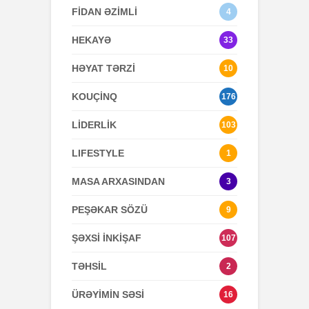
FİDAN ƏZİMLİ
4
HEKAYƏ
33
HƏYAT TƏRZİ
10
KOUÇİNQ
176
LİDERLİK
103
LIFESTYLE
1
MASA ARXASINDAN
3
PEŞƏKAR SÖZÜ
9
ŞƏXSİ İNKİŞAF
107
TƏHSİL
2
ÜRƏYİMİN SƏSİ
16