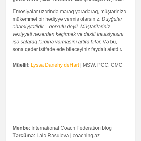
Emosiyalar üzərində maraq yaradaraq, müştərinizə
mükəmməl bir hədiyyə vermiş olarsınız.
Duyğular
əhəmiyyətlidir – qorxulu deyil. Müştəriləriniz
vəziyyəti nəzərdən keçirmək və daxili intuisiyasını
işə salaraq fərqinə varmasını artıra bilər.
Və bu,
sona qədər istifadə edə biləcəyiniz faydalı alətdir.
Müəllif:
Lyssa Danehy deHart
| MSW, PCC, CMC
Mənbə:
International Coach Federation blog
Tərcümə:
Lalə Rəsulova | coaching.az