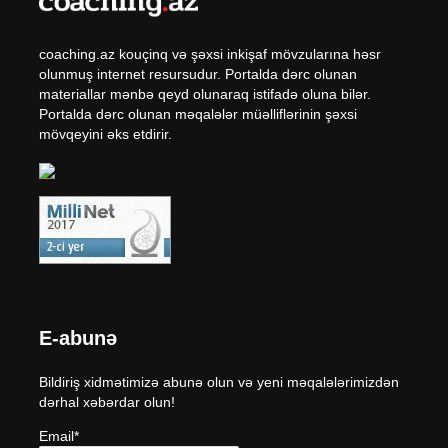
coaching.az kouçinq və şəxsi inkişaf mövzularına həsr
olunmuş internet resursudur. Portalda dərc olunan
materiallar mənbə qeyd olunaraq istifadə oluna bilər.
Portalda dərc olunan məqalələr müəlliflərinin şəxsi
mövqeyini əks etdirir.
E-abunə
Bildiriş xidmətimizə abunə olun və yeni məqalələrimizdən
dərhal xəbərdar olun!
Email*