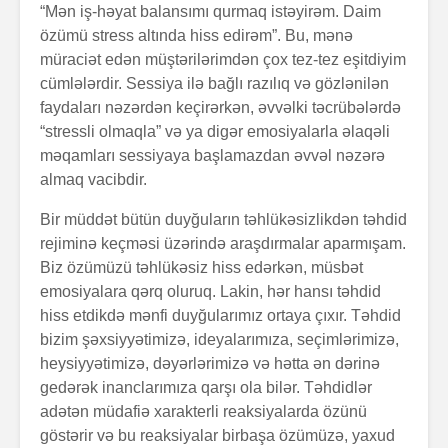
“Mən iş-həyat balansımı qurmaq istəyirəm. Daim
özümü stress altında hiss edirəm”. Bu, mənə
müraciət edən müştərilərimdən çox tez-tez eşitdiyim
cümlələrdir. Sessiya ilə bağlı razılıq və gözlənilən
faydaları nəzərdən keçirərkən, əvvəlki təcrübələrdə
“stressli olmaqla” və ya digər emosiyalarla əlaqəli
məqamları sessiyaya başlamazdan əvvəl nəzərə
almaq vacibdir.
Alfred Adler və
Həyatın 
onun fərdi
nədir?
Bir müddət bütün duyğuların təhlükəsizlikdən təhdid
psixologiya
rejiminə keçməsi üzərində araşdırmalar aparmışam.
anlayışı
Konstrukt
Biz özümüzü təhlükəsiz hiss edərkən, müsbət
“Ulduzlu gecə”
üçün 6 fa
emosiyalara qərq oluruq. Lakin, hər hansı təhdid
necə yarandı?
üsul
hiss etdikdə mənfi duyğularımız ortaya çıxır. Təhdid
bizim şəxsiyyətimizə, ideyalarımıza, seçimlərimizə,
Avraam L
heysiyyətimizə, dəyərlərimizə və hətta ən dərinə
Özünüdərketmə
məktubu
nədir və necə
gedərək inanclarımıza qarşı ola bilər. Təhdidlər
formalaşdırılır?
adətən müdafiə xarakterli reaksiyalarda özünü
göstərir və bu reaksiyalar birbaşa özümüzə, yaxud