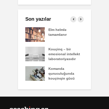
Son yazılar
effekti
Elm helmlə
S
tamamlanır
z
nun yazdığı
Kouçinq – bir
İ
emosional intellekt
laboratoriyasıdır
q zəiflik deyil,
Komanda
İ
lükdür
quruculuğunda
ü
kouçinqin gücü