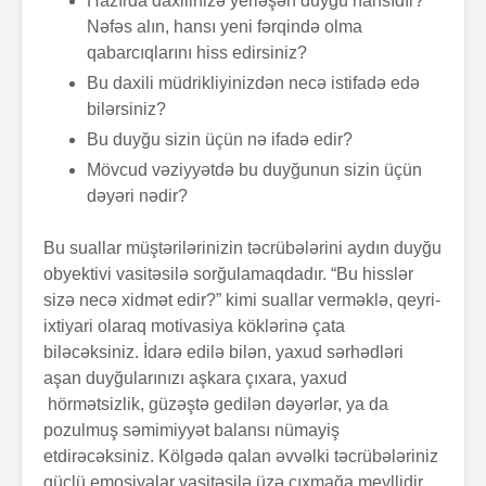
Hazırda daxilinizə yerləşən duyğu hansıdır?
Nəfəs alın, hansı yeni fərqində olma
qabarcıqlarını hiss edirsiniz?
Bu daxili müdrikliyinizdən necə istifadə edə
bilərsiniz?
Bu duyğu sizin üçün nə ifadə edir?
Mövcud vəziyyətdə bu duyğunun sizin üçün
dəyəri nədir?
Bu suallar müştərilərinizin təcrübələrini aydın duyğu
obyektivi vasitəsilə sorğulamaqdadır. “Bu hisslər
sizə necə xidmət edir?” kimi suallar verməklə, qeyri-
ixtiyari olaraq motivasiya köklərinə çata
biləcəksiniz. İdarə edilə bilən, yaxud sərhədləri
aşan duyğularınızı aşkara çıxara, yaxud
hörmətsizlik, güzəştə gedilən dəyərlər, ya da
pozulmuş səmimiyyət balansı nümayiş
etdirəcəksiniz. Kölgədə qalan əvvəlki təcrübələriniz
güclü emosiyalar vasitəsilə üzə çıxmağa meyllidir.