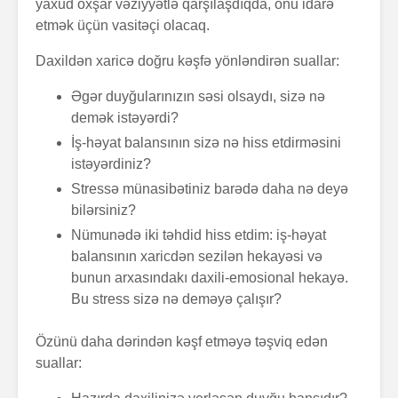
yaxud oxşar vəziyyətlə qarşılaşdıqda, onu idarə
etmək üçün vasitəçi olacaq.
Daxildən xaricə doğru kəşfə yönləndirən suallar:
Əgər duyğularınızın səsi olsaydı, sizə nə
demək istəyərdi?
İş-həyat balansının sizə nə hiss etdirməsini
istəyərdiniz?
Stressə münasibətiniz barədə daha nə deyə
bilərsiniz?
Nümunədə iki təhdid hiss etdim: iş-həyat
balansının xaricdən sezilən hekayəsi və
bunun arxasındakı daxili-emosional hekayə.
Bu stress sizə nə deməyə çalışır?
Özünü daha dərindən kəşf etməyə təşviq edən
suallar: