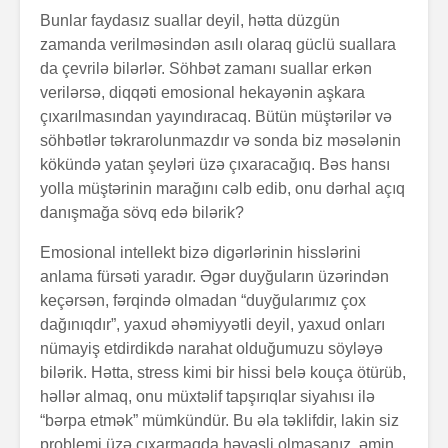
Bunlar faydasız suallar deyil, hətta düzgün
zamanda verilməsindən asılı olaraq güclü suallara
da çevrilə bilərlər. Söhbət zamanı suallar erkən
verilərsə, diqqəti emosional hekayənin aşkara
çıxarılmasından yayındıracaq. Bütün müştərilər və
söhbətlər təkrarolunmazdır və sonda biz məsələnin
kökündə yatan şeyləri üzə çıxaracağıq. Bəs hansı
yolla müştərinin marağını cəlb edib, onu dərhal açıq
danışmağa sövq edə bilərik?
Emosional intellekt bizə digərlərinin hisslərini
anlama fürsəti yaradır. Əgər duyğuların üzərindən
keçərsən, fərqində olmadan “duyğularımız çox
dağınıqdır”, yaxud əhəmiyyətli deyil, yaxud onları
nümayiş etdirdikdə narahat olduğumuzu söyləyə
bilərik. Hətta, stress kimi bir hissi belə kouça ötürüb,
həllər almaq, onu müxtəlif tapşırıqlar siyahısı ilə
“bərpa etmək” mümkündür. Bu əla təklifdir, lakin siz
problemi üzə çıxarmaqda həvəsli olmasanız, əmin