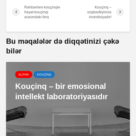
Rəhbərlərə kouçinqlə
Kouçinq –
həyat kouçinqi
xoşbəxtliyinizə
arasındakı fərq
investisiyadır!
Bu məqalələr də diqqətinizi çəkə
bilər
ALPHA
KOUÇİNQ
Kouçinq – bir emosional
intellekt laboratoriyasıdır