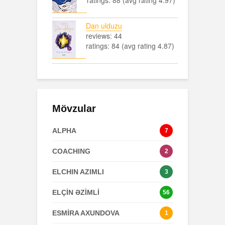
Dan ulduzu
reviews: 44
ratings: 84 (avg rating 4.87)
Mövzular
ALPHA
7
COACHING
2
ELCHIN AZIMLI
3
ELÇİN ƏZİMLİ
56
ESMİRA AXUNDOVA
1