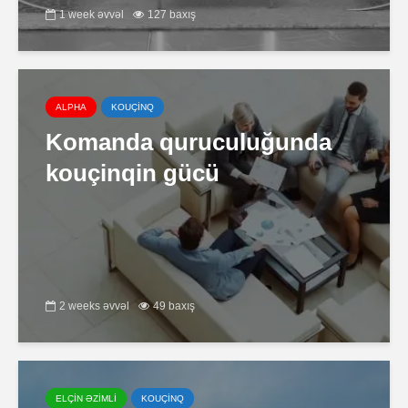
1 week əvvəl
127 baxış
ALPHA
KOUÇİNQ
Komanda quruculuğunda
kouçinqin gücü
2 weeks əvvəl
49 baxış
ELÇİN ƏZİMLİ
KOUÇİNQ