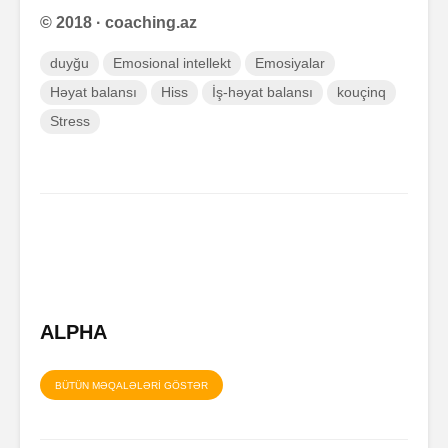
© 2018 · coaching.az
duyğu
Emosional intellekt
Emosiyalar
Həyat balansı
Hiss
İş-həyat balansı
kouçinq
Stress
ALPHA
BÜTÜN MƏQALƏLƏRİ GÖSTƏR