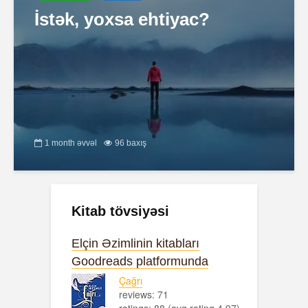
İstək, yoxsa ehtiyac?
1 month əvvəl
96 baxış
Kitab tövsiyəsi
Elçin Əzimlinin kitabları
Goodreads platformunda
Çağrı
reviews: 71
ratings: 88 (avg rating 4.97)