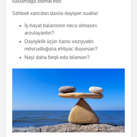
saxlamağa xidmət edir.
Söhbəti xaricdən daxilə dəyişən suallar:
İş-həyat balansının necə olmasını
arzulayardın?
Dəyişiklik üçün hansı vəziyyətin
mövcudluğuna ehtiyac duyursan?
Nəyi daha fərqli edə bilərsən?