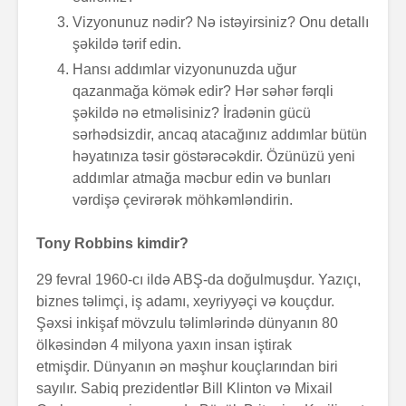
Vizyonunuz nədir? Nə istəyirsiniz? Onu detallı
şəkildə tərif edin.
Hansı addımlar vizyonunuzda uğur
qazanmağa kömək edir? Hər səhər fərqli
şəkildə nə etməlisiniz? İradənin gücü
sərhədsizdir, ancaq atacağınız addımlar bütün
həyatınıza təsir göstərəcəkdir. Özünüzü yeni
addımlar atmağa məcbur edin və bunları
vərdişə çevirərək möhkəmləndirin.
Tony Robbins kimdir?
29 fevral 1960-cı ildə ABŞ-da doğulmuşdur. Yazıçı,
biznes təlimçi, iş adamı, xeyriyyəçi və kouçdur.
Şəxsi inkişaf mövzulu təlimlərində dünyanın 80
ölkəsindən 4 milyona yaxın insan iştirak
etmişdir. Dünyanın ən məşhur kouçlarından biri
sayılır. Sabiq prezidentlər Bill Klinton və Mixail