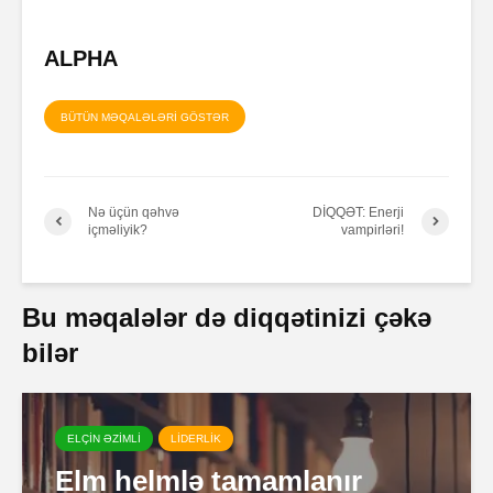
ALPHA
BÜTÜN MƏQALƏLƏRİ GÖSTƏR
Nə üçün qəhvə
DİQQƏT: Enerji
içməliyik?
vampirləri!
Bu məqalələr də diqqətinizi çəkə
bilər
ELÇİN ƏZİMLİ
LİDERLİK
Elm helmlə tamamlanır