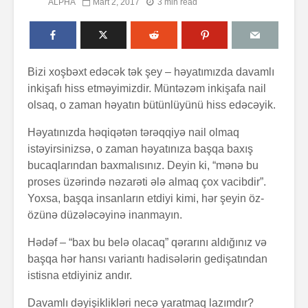
ALPHA
Mart 2, 2017
3 min read
Bizi xoşbəxt edəcək tək şey – həyatımızda davamlı
inkişafı hiss etməyimizdir. Müntəzəm inkişafa nail
olsaq, o zaman həyatın bütünlüyünü hiss edəcəyik.
Alfred Adler və
Həyatın 
Həyatınızda həqiqətən tərəqqiyə nail olmaq
onun fərdi
nədir?
istəyirsinizsə, o zaman həyatınıza başqa baxış
psixologiya
bucaqlarından baxmalısınız. Deyin ki, “mənə bu
anlayışı
proses üzərində nəzarəti ələ almaq çox vacibdir”.
Konstrukt
“Ulduzlu gecə”
üçün 6 fa
Yoxsa, başqa insanların etdiyi kimi, hər şeyin öz-
necə yarandı?
üsul
özünə düzələcəyinə inanmayın.
Avraam L
Hədəf – “bax bu belə olacaq” qərarını aldığınız və
Özünüdərketmə
məktubu
başqa hər hansı variantı hadisələrin gedişatından
nədir və necə
istisna etdiyiniz andır.
formalaşdırılır?
Davamlı dəyişiklikləri necə yaratmaq lazımdır?