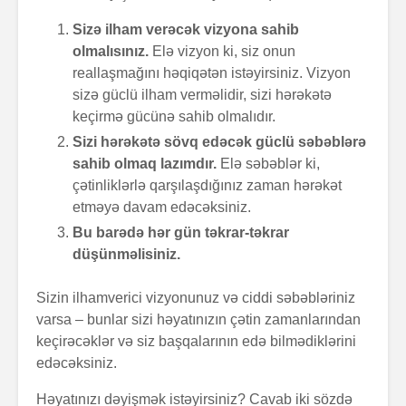
Sizə ilham verəcək vizyona sahib
olmalısınız.
Elə vizyon ki, siz onun
reallaşmağını həqiqətən istəyirsiniz. Vizyon
sizə güclü ilham verməlidir, sizi hərəkətə
Zalım padşahla
Elm helm
keçirmə gücünə sahib olmalıdır.
düzdanışan
tamamlan
qocanın hekayəti
Sizi hərəkətə sövq edəcək güclü səbəblərə
sahib olmaq lazımdır.
Elə səbəblər ki,
Problem nədədir?
“Olmaz”la
çətinliklərlə qarşılaşdığınız zaman hərəkət
böyüyənl
etməyə davam edəcəksiniz.
Bu barədə hər gün təkrar-təkrar
Zaman keçir,
Açılmamı
düşünməlisiniz.
yoxsa biz?
məktubun 
Sizin ilhamverici vizyonunuz və ciddi səbəbləriniz
varsa – bunlar sizi həyatınızın çətin zamanlarından
keçirəcəklər və siz başqalarının edə bilmədiklərini
edəcəksiniz.
Həyatınızı dəyişmək istəyirsiniz? Cavab iki sözdə