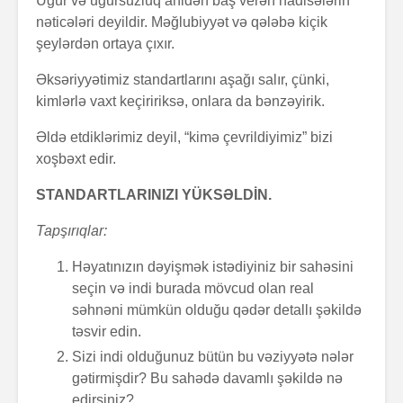
Uğur və uğursuzluq anidən baş verən hadisələrin
nəticələri deyildir. Məğlubiyyət və qələbə kiçik
şeylərdən ortaya çıxır.
Əksəriyyətimiz standartlarını aşağı salır, çünki,
kimlərlə vaxt keçiririksə, onlara da bənzəyirik.
Əldə etdiklərimiz deyil, “kimə çevrildiyimiz” bizi
xoşbəxt edir.
STANDARTLARINIZI YÜKSƏLDİN.
Tapşırıqlar:
Həyatınızın dəyişmək istədiyiniz bir sahəsini
seçin və indi burada mövcud olan real
səhnəni mümkün olduğu qədər detallı şəkildə
təsvir edin.
Sizi indi olduğunuz bütün bu vəziyyətə nələr
gətirmişdir? Bu sahədə davamlı şəkildə nə
edirsiniz?