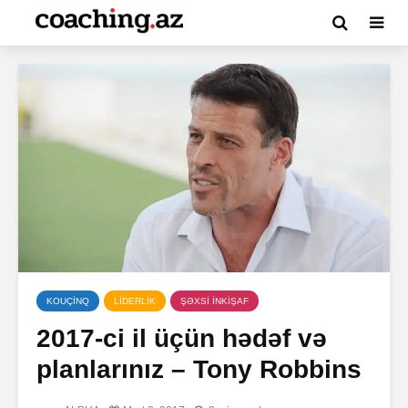
KOUÇİNQ
LİDERLİK
ŞƏXSİ İNKİŞAF
2017-ci il üçün hədəf və
planlarınız – Tony Robbins