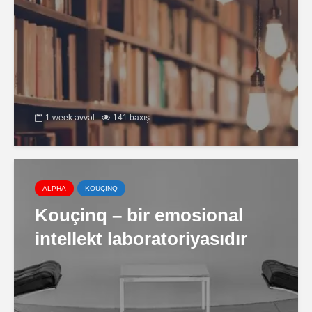
1 week əvvəl
141 baxış
ALPHA
KOUÇİNQ
Kouçinq – bir emosional
intellekt laboratoriyasıdır