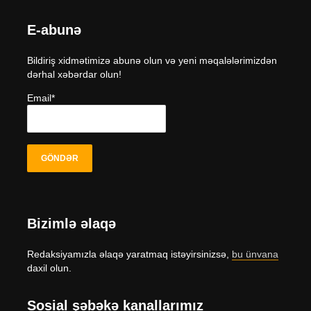
E-abunə
Bildiriş xidmətimizə abunə olun və yeni məqalələrimizdən
dərhal xəbərdar olun!
Email*
Bizimlə əlaqə
Redaksiyamızla əlaqə yaratmaq istəyirsinizsə,
bu ünvana
daxil olun.
Sosial şəbəkə kanallarımız