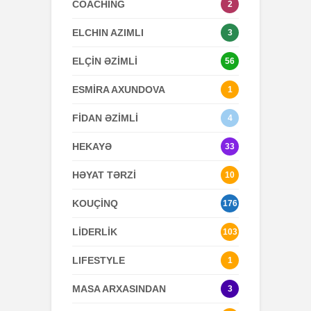
COACHING
2
ELCHIN AZIMLI
3
ELÇİN ƏZİMLİ
56
ESMİRA AXUNDOVA
1
FİDAN ƏZİMLİ
4
HEKAYƏ
33
HƏYAT TƏRZİ
10
KOUÇİNQ
176
LİDERLİK
103
LIFESTYLE
1
MASA ARXASINDAN
3