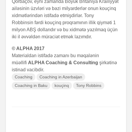
Qorbaçov, eyni zamanda Böyük Britaniya Krailiyyət
ailəsinin üzvləri və bəzi milyarderlər onun kouçinq
xidmətlərindən istifadə etmişdirlər. Tony
Robbinsin fərdi kouçinq proqramının illik qiyməti 1
milyon ABŞ dollarıdır və bu xidmətə yazılmaq üçün
iki il əvvəldən müraciət etmək lazımdır.
© ALPHA 2017
Materialdan istifadə zamanı bu məqalənin
müəllifi
ALPHA Coaching & Consulting
şirkətinə
istinad vacibdir.
Coaching
Coaching in Azerbaijan
Coaching in Baku
kouçinq
Tony Robbins