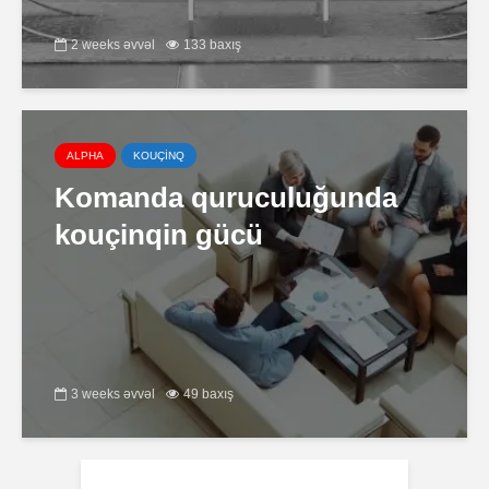
2 weeks əvvəl
133 baxış
ALPHA
KOUÇİNQ
Komanda quruculuğunda
kouçinqin gücü
3 weeks əvvəl
49 baxış