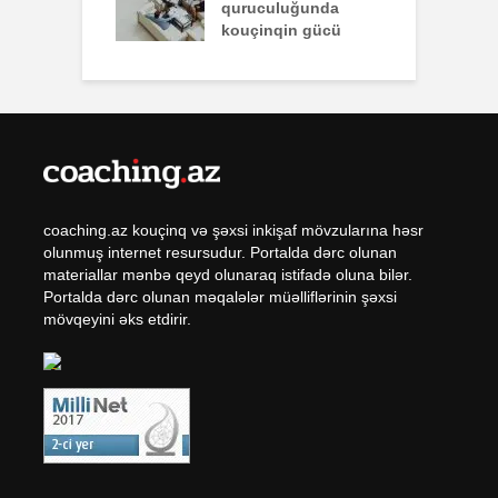
lükdür
quruculuğunda
ü
kouçinqin gücü
coaching.az kouçinq və şəxsi inkişaf mövzularına həsr
olunmuş internet resursudur. Portalda dərc olunan
materiallar mənbə qeyd olunaraq istifadə oluna bilər.
Portalda dərc olunan məqalələr müəlliflərinin şəxsi
mövqeyini əks etdirir.