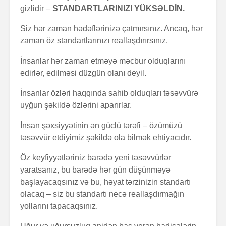
gizlidir –
STANDARTLARINIZI YÜKSƏLDİN.
Siz hər zaman hədəflərinizə çatmırsınız. Ancaq, hər
zaman öz standartlarınızı reallaşdırırsınız.
İnsanlar hər zaman etməyə məcbur olduqlarını
edirlər, edilməsi düzgün olanı deyil.
İnsanlar özləri haqqında sahib olduqları təsəvvürə
uyğun şəkildə özlərini aparırlar.
İnsan şəxsiyyətinin ən güclü tərəfi – özümüzü
təsəvvür etdiyimiz şəkildə ola bilmək ehtiyacıdır.
Öz keyfiyyətləriniz barədə yeni təsəvvürlər
yaratsanız, bu barədə hər gün düşünməyə
başlayacaqsınız və bu, həyat tərzinizin standartı
olacaq – siz bu standartı necə reallaşdırmağın
yollarını tapacaqsınız.