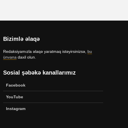
psixologiya
anlayışı
Konstruktiv
“Ulduzlu gecə”
üçün 6 fayda
necə yarandı?
üsul
Avraam Lin
Bizimlə əlaqə
Özünüdərketmə
məktubu
nədir və necə
Redaksiyamızla əlaqə yaratmaq istəyirsinizsə,
bu
formalaşdırılır?
ünvana
daxil olun.
Sosial şəbəkə kanallarımız
Facebook
YouTube
Zalım padşahla
Elm helmlə
düzdanışan
tamamlanır
Instagram
qocanın hekayəti
Problem nədədir?
“Olmaz”larla
böyüyənlər