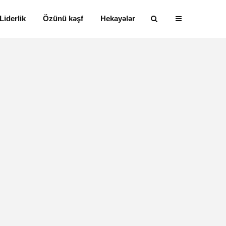
Liderlik
Özünü kəşf
Hekayələr
Alfred Adler və
Həyatın mən
onun fərdi
nədir?