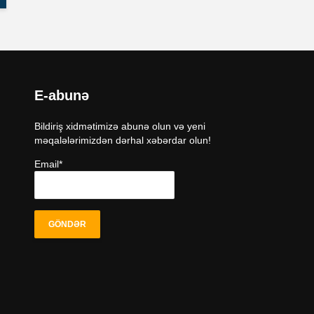
E-abunə
Bildiriş xidmətimizə abunə olun və yeni
məqalələrimizdən dərhal xəbərdar olun!
Email*