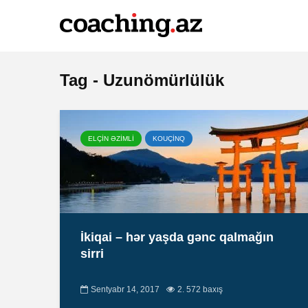
Tag - Uzunömürlülük
ELÇİN ƏZİMLİ
KOUÇİNQ
İkiqai – hər yaşda gənc qalmağın
sirri
Sentyabr 14, 2017
2. 572 baxış