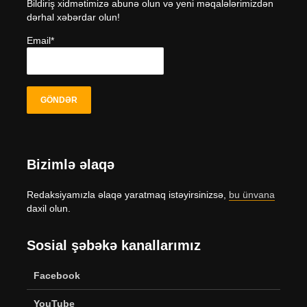
Bildiriş xidmətimizə abunə olun və yeni məqalələrimizdən
dərhal xəbərdar olun!
Email*
Bizimlə əlaqə
Redaksiyamızla əlaqə yaratmaq istəyirsinizsə,
bu ünvana
daxil olun.
Sosial şəbəkə kanallarımız
Facebook
YouTube