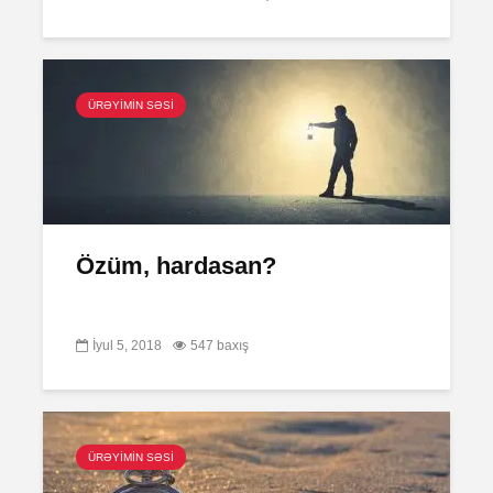
ÜRƏYİMİN SƏSİ
Özüm, hardasan?
İyul 5, 2018
547 baxış
ÜRƏYİMİN SƏSİ