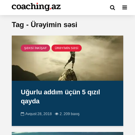
Tag - Ürəyimin səsi
ŞƏXSİ İNKİŞAF
ÜRƏYİMİN SƏSİ
Uğurlu addım üçün 5 qızıl
qayda
Avqust 28, 2018
2. 209 baxış