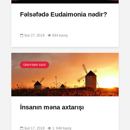
Fəlsəfədə Eudaimonia nədir?
Zalım padşahla
Elm helm
İyul 27, 2018
694 baxış
düzdanışan
tamamlan
qocanın hekayəti
Problem nədədir?
“Olmaz”la
böyüyənl
ÜRƏYİMİN SƏSİ
Zaman keçir,
Açılmamı
yoxsa biz?
məktubun 
İnsanın məna axtarışı
İyul 17, 2018
1. 048 baxış