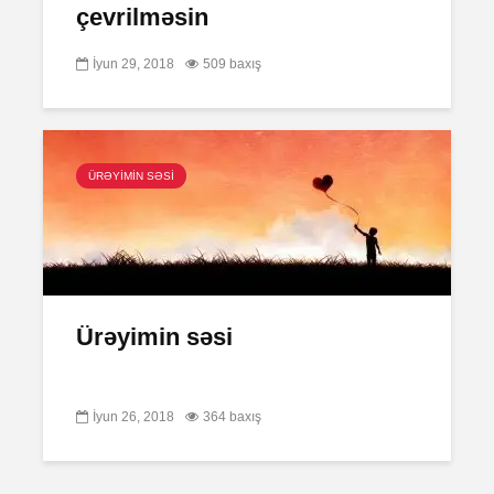
çevrilməsin
İyun 29, 2018
509 baxış
ÜRƏYİMİN SƏSİ
Ürəyimin səsi
İyun 26, 2018
364 baxış