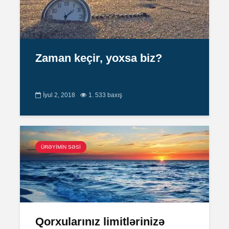
Zaman keçir, yoxsa biz?
İyul 2, 2018
1. 533 baxış
ÜRƏYİMİN SƏSİ
Qorxularınız limitlərinizə